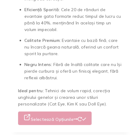
Eficiență Sporită:
Cele 20 de rânduri de
evantaie gata formate reduc timpul de lucru cu
până la 40%, menținând în același timp un
volum impecabil.
Calitate Premium:
Evantaie cu bază fină, care
nu încarcă geana naturală, oferind un confort
sporit la purtare.
Negru Intens:
Fibră de înaltă calitate care nu își
pierde curbura și oferă un finisaj elegant, fără
reflexii albăstrui.
Ideal pentru:
Tehnici de volum rapid, corecția
unghiului genelor și crearea unor stiluri
personalizate (Cat Eye, Kim K sau Doll Eye).
Selectează Opțiunile