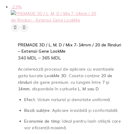
-23%
PREMADE 3D / L, M, D / Mix 7-14mm / 20 de Rinduri
– Extensii Gene LookMe
340
MDL
–
365
MDL
Accelerează procesul de aplicare cu evantaiele
gata lucrate
LookMe 3D
. Caseta conține
20 de
rânduri
de gene premium, cu lungimi între
7 și
14mm
, disponibile în curburile
L, M sau D
.
Efect:
Volum natural și densitate uniformă.
Bază subțire:
Aplicare invizibilă și confortabilă.
Economie de timp:
Ideal pentru lash-stiliștii care
vor eficiență maximă.