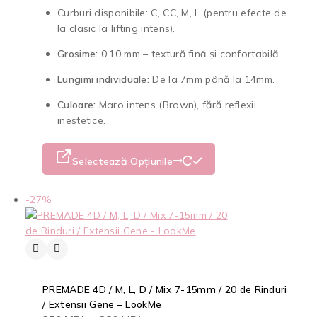
Curburi disponibile: C, CC, M, L (pentru efecte de
la clasic la lifting intens).
Grosime:
0.10 mm – textură fină și confortabilă.
Lungimi individuale:
De la 7mm până la 14mm.
Culoare:
Maro intens (Brown), fără reflexii
inestetice.
Selectează Opțiunile
-27%
PREMADE 4D / M, L, D / Mix 7-15mm / 20 de Rinduri
/ Extensii Gene – LookMe