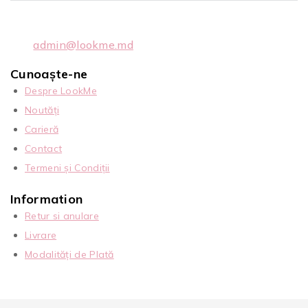
admin@lookme.md
Cunoaște-ne
Despre LookMe
Noutăți
Carieră
Contact
Termeni și Condiții
Information
Retur si anulare
Livrare
Modalități de Plată