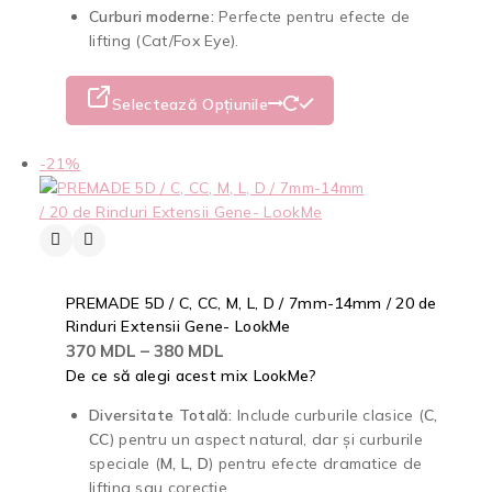
Curburi moderne:
Perfecte pentru efecte de
lifting (Cat/Fox Eye).
Selectează Opțiunile
-21%
PREMADE 5D / C, CC, M, L, D / 7mm-14mm / 20 de
Rinduri Extensii Gene- LookMe
370
MDL
–
380
MDL
De ce să alegi acest mix LookMe?
Diversitate Totală:
Include curburile clasice (
C,
CC
) pentru un aspect natural, dar și curburile
speciale (
M, L, D
) pentru efecte dramatice de
lifting sau corecție.