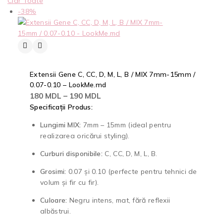
Clar Toate
-38%
Extensii Gene C, CC, D, M, L, B / MIX 7mm-15mm /
0.07-0.10 – LookMe.md
180
MDL
–
190
MDL
Specificații Produs:
Lungimi MIX:
7mm – 15mm (ideal pentru
realizarea oricărui styling).
Curburi disponibile:
C, CC, D, M, L, B.
Grosimi:
0.07 și 0.10 (perfecte pentru tehnici de
volum și fir cu fir).
Culoare:
Negru intens, mat, fără reflexii
albăstrui.