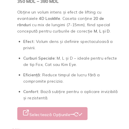
350
MDL
–
380
MDL
Obține un volum intens și efect de lifting cu
evantaiele
4D LookMe
. Caseta conține
20 de
rânduri
cu mix de lungimi (7-15mm), fiind special
concepută pentru curburile de corecție
M, L și D
.
Efect:
Volum dens și definire spectaculoasă a
privirii.
Curburi Speciale:
M, L și D – ideale pentru efecte
de tip Fox, Cat sau Kim Eye.
Eficiență:
Reduce timpul de lucru fără a
compromite precizia.
Confort:
Bază subțire pentru o aplicare invizibilă
și rezistentă.
Selectează Opțiunile