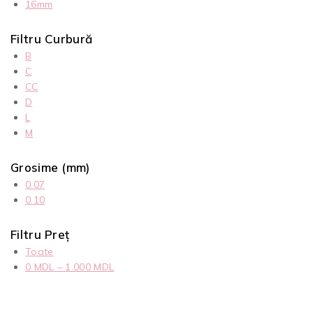
16mm
Filtru Curbură
B
C
CC
D
L
M
Grosime (mm)
0.07
0.10
Filtru Preț
Toate
0
MDL
–
1.000
MDL