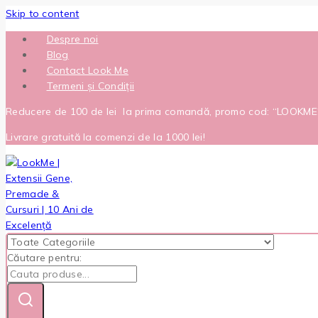
Skip to content
Despre noi
Blog
Contact Look Me
Termeni și Condiții
Reducere de 100 de lei la prima comandă, promo cod: “LOOKM
Livrare gratuită la comenzi de la 1000 lei!
Căutare pentru: