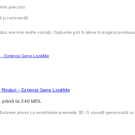
ite precizia.
 și rezistentă.
us are mai multe variații. Opțiunile pot fi alese în pagina produsul
Rinduri – Extensii Gene LookMe
DL până la 340 MDL
nzime privirii cu evantaiele premade 3D. O casetă generoasă cu 2