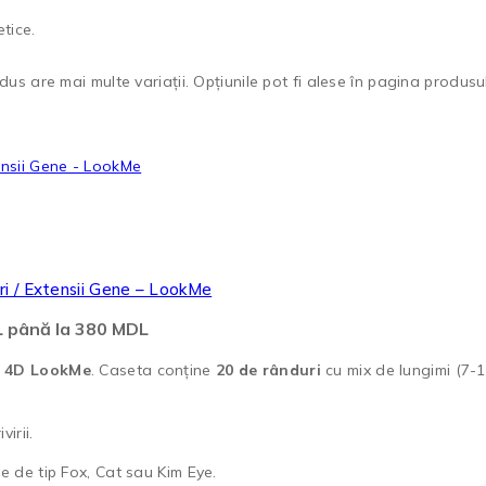
etice.
us are mai multe variații. Opțiunile pot fi alese în pagina produsul
i / Extensii Gene – LookMe
DL până la 380 MDL
e
4D LookMe
. Caseta conține
20 de rânduri
cu mix de lungimi (7-1
irii.
te de tip Fox, Cat sau Kim Eye.