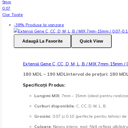
9mm
0.07
Clar Toate
-38%
Produse la vanzare
Adaugă La Favorite
Quick View
Extensii Gene C, CC, D, M, L, B / MIX 7mm-15mm /
180
MDL
–
190
MDL
Interval de prețuri: 180 M
Specificații Produs:
Lungimi MIX:
7mm – 15mm (ideal pentru realizare
Curburi disponibile:
C, CC, D, M, L, B.
Grosimi:
0.07 și 0.10 (perfecte pentru tehnici de vo
Culoare:
Negru intens, mat, fără reflexii albăstru