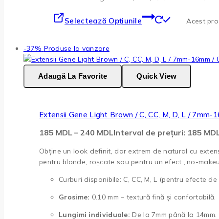
Selectează Opțiunile
Acest prod
-37%
Produse la vanzare
Adaugă La Favorite
Quick View
Extensii Gene Light Brown / C, CC, M, D, L / 7mm-
185
MDL
–
240
MDL
Interval de prețuri: 185 M
Obține un look definit, dar extrem de natural cu exten
pentru blonde, roșcate sau pentru un efect „no-makeup
Curburi disponibile: C, CC, M, L (pentru efecte de la
Grosime:
0.10 mm – textură fină și confortabilă.
Lungimi individuale:
De la 7mm până la 14mm.