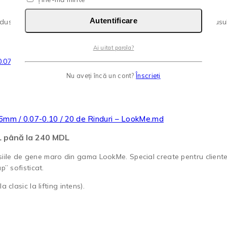
Autentificare
us are mai multe variații. Opțiunile pot fi alese în pagina produsul
Ai uitat parola?
Nu aveți încă un cont?
Înscrieți
16mm / 0.07-0.10 / 20 de Rinduri – LookMe.md
DL până la 240 MDL
siile de gene maro din gama LookMe. Special create pentru clientel
” sofisticat.
 clasic la lifting intens).