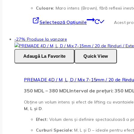
Culoare:
Maro intens (Brown), fără reflexii inest
Selectează Opțiunile
Acest prod
-27%
Produse la vanzare
Adaugă La Favorite
Quick View
PREMADE 4D / M, L, D / Mix 7-15mm / 20 de Rindur
350
MDL
–
380
MDL
Interval de prețuri: 350 M
Obține un volum intens și efect de lifting cu evantaiel
M, L și D
.
Efect:
Volum dens și definire spectaculoasă a priv
Curburi Speciale:
M, L și D – ideale pentru efec