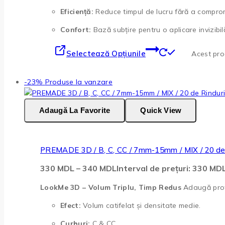
Eficiență:
Reduce timpul de lucru fără a comprom
Confort:
Bază subțire pentru o aplicare invizibilă
Selectează Opțiunile
Acest prod
-23%
Produse la vanzare
Adaugă La Favorite
Quick View
PREMADE 3D / B, C, CC / 7mm-15mm / MIX / 20 de 
330
MDL
–
340
MDL
Interval de prețuri: 330 M
LookMe 3D – Volum Triplu, Timp Redus
Adaugă profu
Efect:
Volum catifelat și densitate medie.
Curburi:
C & CC.