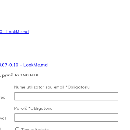
 0.07-0.10 – LookMe.md
DL până la 190 MDL
Nume utilizator sau email
*
Obligatoriu
a oricărui styling).
Parolă
*
Obligatoriu
lum și fir cu fir).
i.
Ține-mă minte