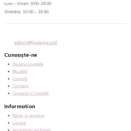
Luni – Vineri: 9:00-18:00
Sîmbăta: 10:00 – 16:00
admin@lookme.md
Cunoaște-ne
Despre LookMe
Noutăți
Carieră
Contact
Termeni și Condiții
Information
Retur si anulare
Livrare
Modalități de Plată