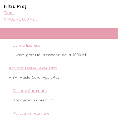
Filtru Preț
Toate
0
MDL
–
1.000
MDL
Livrare Express
Livrare gratuită la comenzi de la 1000 lei
Achitare Online Securizată
VISA, MasterCard, ApplePay
Calitate Garantată
Doar produse premium
Politică de returnare