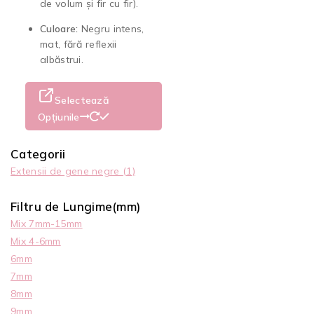
de volum și fir cu fir).
Culoare:
Negru intens,
mat, fără reflexii
albăstrui.
Selectează
Opțiunile
Categorii
Extensii de gene negre
(1)
Filtru de Lungime(mm)
Mix 7mm-15mm
Mix 4-6mm
6mm
7mm
8mm
9mm