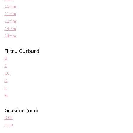
10mm
11mm
12mm
13mm
14mm
Filtru Curbură
B
C
CC
D
L
M
Grosime (mm)
0.07
0.10