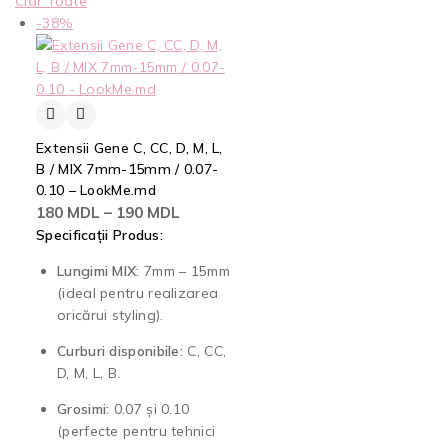
Clar Toate
-38%
Extensii Gene C, CC, D, M, L,
B / MIX 7mm-15mm / 0.07-
0.10 – LookMe.md
180
MDL
–
190
MDL
Specificații Produs:
Lungimi MIX:
7mm – 15mm
(ideal pentru realizarea
oricărui styling).
Curburi disponibile:
C, CC,
D, M, L, B.
Grosimi:
0.07 și 0.10
(perfecte pentru tehnici