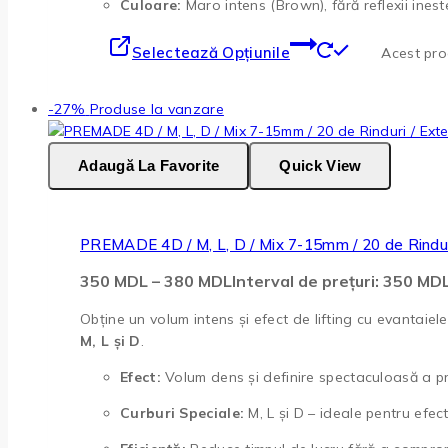
Culoare:
Maro intens (Brown), fără reflexii inest
Selectează Opțiunile
Acest prod
-27%
Produse la vanzare
Adaugă La Favorite
Quick View
PREMADE 4D / M, L, D / Mix 7-15mm / 20 de Rindur
350
MDL
–
380
MDL
Interval de prețuri: 350 M
Obține un volum intens și efect de lifting cu evantaiel
M, L și D
.
Efect:
Volum dens și definire spectaculoasă a priv
Curburi Speciale:
M, L și D – ideale pentru efec