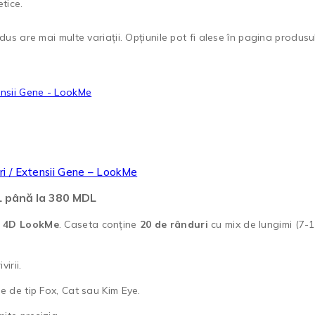
etice.
us are mai multe variații. Opțiunile pot fi alese în pagina produsul
i / Extensii Gene – LookMe
DL până la 380 MDL
e
4D LookMe
. Caseta conține
20 de rânduri
cu mix de lungimi (7-1
irii.
te de tip Fox, Cat sau Kim Eye.