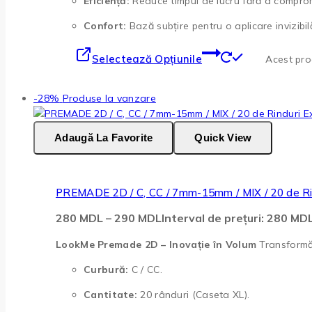
Eficiență:
Reduce timpul de lucru fără a comprom
Confort:
Bază subțire pentru o aplicare invizibilă
Selectează Opțiunile
Acest prod
-28%
Produse la vanzare
Adaugă La Favorite
Quick View
PREMADE 2D / C, CC / 7mm-15mm / MIX / 20 de Ri
280
MDL
–
290
MDL
Interval de prețuri: 280 M
LookMe Premade 2D – Inovație în Volum
Transformă 
Curbură:
C / CC.
Cantitate:
20 rânduri (Caseta XL).