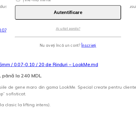
us are mai multe variații. Opțiunile pot fi alese în pagina produsul
Autentificare
Ai uitat parola?
Nu aveți încă un cont?
Înscrieți
16mm / 0.07-0.10 / 20 de Rinduri – LookMe.md
DL până la 240 MDL
siile de gene maro din gama LookMe. Special create pentru clientel
” sofisticat.
 clasic la lifting intens).