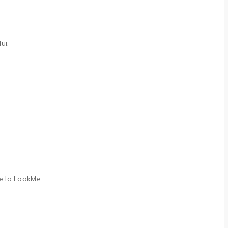
ui.
e la LookMe.