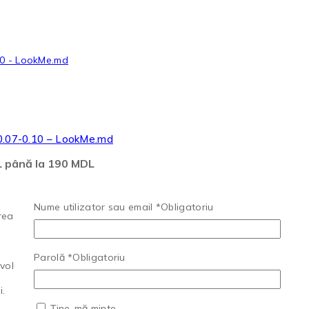
 0.07-0.10 – LookMe.md
DL până la 190 MDL
Nume utilizator sau email
*
Obligatoriu
a oricărui styling).
Parolă
*
Obligatoriu
lum și fir cu fir).
i.
Ține-mă minte