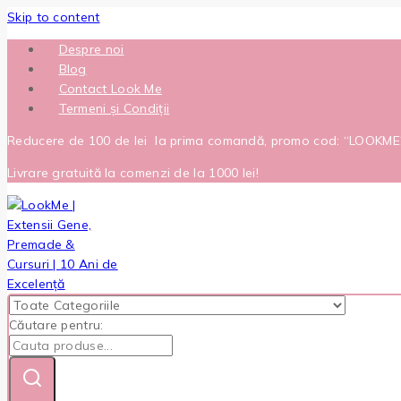
Skip to content
Despre noi
Blog
Contact Look Me
Termeni și Condiții
Reducere de 100 de lei la prima comandă, promo cod: “LOOKM
Livrare gratuită la comenzi de la 1000 lei!
Căutare pentru: