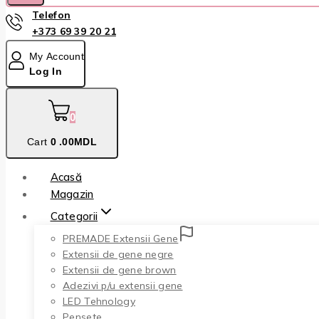
Telefon
+373 69 39 20 21
My Account
Log In
0
Cart
0
.00MDL
Acasă
Magazin
Categorii
PREMADE Extensii Gene
Extensii de gene negre
Extensii de gene brown
Adezivi p/u extensii gene
LED Tehnology
Pensete