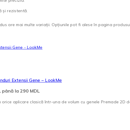
ite precizia.
 și rezistentă.
us are mai multe variații. Opțiunile pot fi alese în pagina produsul
nduri Extensii Gene – LookMe
DL până la 290 MDL
orice aplicare clasică într-una de volum cu genele Premade 2D d