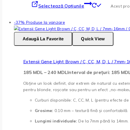
Selectează Opțiunile
Acest prod
-37%
Produse la vanzare
Adaugă La Favorite
Quick View
Extensii Gene Light Brown / C, CC, M, D, L / 7mm-
185
MDL
–
240
MDL
Interval de prețuri: 185 M
Obține un look definit, dar extrem de natural cu exten
pentru blonde, roșcate sau pentru un efect „no-makeup
Curburi disponibile: C, CC, M, L (pentru efecte de la
Grosime:
0.10 mm – textură fină și confortabilă.
Lungimi individuale:
De la 7mm până la 14mm.