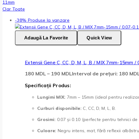
11mm
Clar Toate
-38%
Produse la vanzare
Adaugă La Favorite
Quick View
Extensii Gene C, CC, D, M, L, B / MIX 7mm-15mm /
180
MDL
–
190
MDL
Interval de prețuri: 180 M
Specificații Produs:
Lungimi MIX:
7mm – 15mm (ideal pentru realizare
Curburi disponibile:
C, CC, D, M, L, B.
Grosimi:
0.07 și 0.10 (perfecte pentru tehnici de vo
Culoare:
Negru intens, mat, fără reflexii albăstru