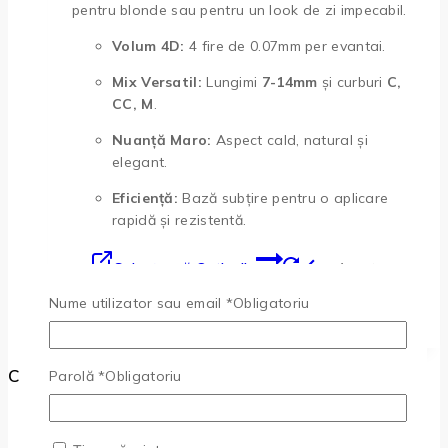
pentru blonde sau pentru un look de zi impecabil.
Volum 4D:
4 fire de 0.07mm per evantai.
Mix Versatil:
Lungimi
7-14mm
și curburi
C,
CC, M
.
Nuanță Maro:
Aspect cald, natural și
elegant.
Eficiență:
Bază subțire pentru o aplicare
rapidă și rezistentă.
Selectează Opțiunile
Acest
produs are mai multe variații. Opțiunile pot fi alese
Nume utilizator sau email
*
Obligatoriu
în pagina produsului.
Categorii
Parolă
*
Obligatoriu
Extensii de gene brown
(1)
Extensii de gene negre
(1)