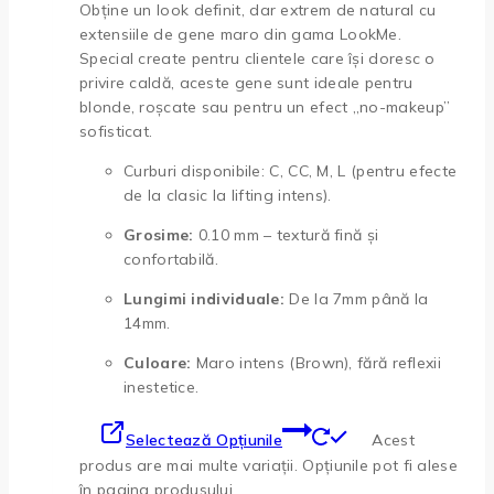
Obține un look definit, dar extrem de natural cu
extensiile de gene maro din gama LookMe.
Special create pentru clientele care își doresc o
privire caldă, aceste gene sunt ideale pentru
blonde, roșcate sau pentru un efect „no-makeup”
sofisticat.
Curburi disponibile: C, CC, M, L (pentru efecte
de la clasic la lifting intens).
Grosime:
0.10 mm – textură fină și
confortabilă.
Lungimi individuale:
De la 7mm până la
14mm.
Culoare:
Maro intens (Brown), fără reflexii
inestetice.
Selectează Opțiunile
Acest
produs are mai multe variații. Opțiunile pot fi alese
în pagina produsului.