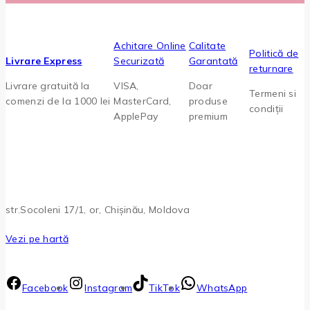
Achitare Online
Calitate
Politică de
Livrare Express
Securizată
Garantată
returnare
Livrare gratuită la
VISA,
Doar
Termeni si
comenzi de la 1000 lei
MasterCard,
produse
condiții
ApplePay
premium
str.Socoleni 17/1, or, Chișinău, Moldova
Vezi pe hartă
Facebook
Instagram
TikTok
WhatsApp