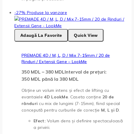
-27%
Produse la vanzare
Adaugă La Favorite
Quick View
PREMADE 4D / M, L, D / Mix 7-15mm / 20 de
Rinduri / Extensii Gene – LookMe
350
MDL
–
380
MDL
Interval de prețuri:
350 MDL până la 380 MDL
Obține un volum intens și efect de lifting cu
evantaiele
4D LookMe
. Caseta conține
20 de
rânduri
cu mix de lungimi (7-15mm), fiind special
concepută pentru curburile de corecție
M, L și D
.
Efect:
Volum dens și definire spectaculoasă
a privirii.