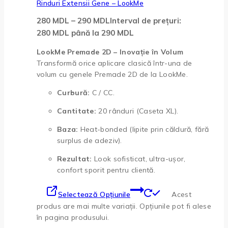
Rinduri Extensii Gene – LookMe
280
MDL
–
290
MDL
Interval de prețuri:
280 MDL până la 290 MDL
LookMe Premade 2D – Inovație în Volum
Transformă orice aplicare clasică într-una de
volum cu genele Premade 2D de la LookMe.
Curbură:
C / CC.
Cantitate:
20 rânduri (Caseta XL).
Baza:
Heat-bonded (lipite prin căldură, fără
surplus de adeziv).
Rezultat:
Look sofisticat, ultra-ușor,
confort sporit pentru clientă.
Selectează Opțiunile
Acest
produs are mai multe variații. Opțiunile pot fi alese
în pagina produsului.