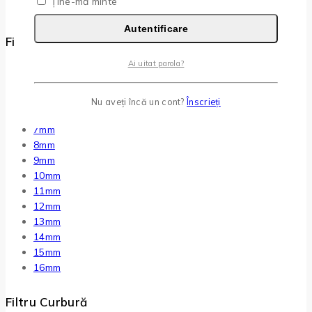
Ține-mă minte
PREMADE Extensii Gene
(6)
Autentificare
Filtru de Lungime(mm)
Ai uitat parola?
Mix 7mm-14mm
Mix 7mm-15mm
Mix 4-6mm
Nu aveți încă un cont?
Înscrieți
6mm
7mm
8mm
9mm
10mm
11mm
12mm
13mm
14mm
15mm
16mm
Filtru Curbură