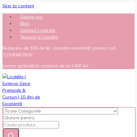
Skip to content
Despre noi
Blog
Contact Look Me
Termeni și Condiții
Reducere de 100 de lei la prima comandă, promo cod:
“LOOKME2026”
Livrare gratuită la comenzi de la 1000 lei!
Căutare pentru: