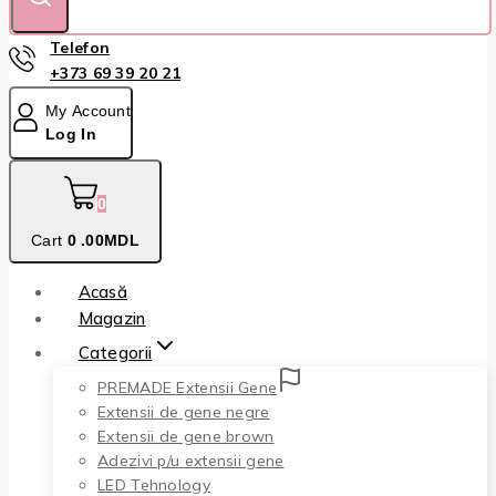
Telefon
+373 69 39 20 21
My Account
Log In
0
Cart
0
.00MDL
Acasă
Magazin
Categorii
PREMADE Extensii Gene
Extensii de gene negre
Extensii de gene brown
Adezivi p/u extensii gene
LED Tehnology