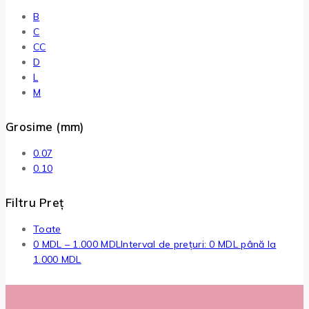
B
C
CC
D
L
M
Grosime (mm)
0.07
0.10
Filtru Preț
Toate
0
MDL
–
1.000
MDL
Interval de prețuri: 0 MDL până la
1.000 MDL