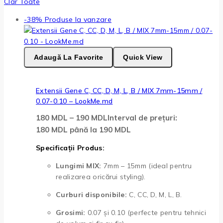
Clar Toate
-38%
Produse la vanzare
Adaugă La Favorite
Quick View
Extensii Gene C, CC, D, M, L, B / MIX 7mm-15mm /
0.07-0.10 – LookMe.md
180
MDL
–
190
MDL
Interval de prețuri:
180 MDL până la 190 MDL
Specificații Produs:
Lungimi MIX:
7mm – 15mm (ideal pentru
realizarea oricărui styling).
Curburi disponibile:
C, CC, D, M, L, B.
Grosimi:
0.07 și 0.10 (perfecte pentru tehnici