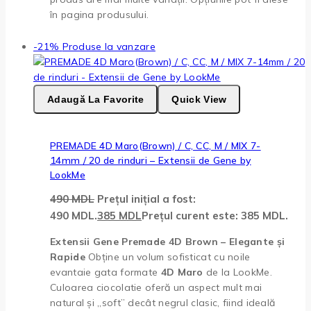
în pagina produsului.
-21%
Produse la vanzare
Adaugă La Favorite
Quick View
PREMADE 4D Maro(Brown) / C, CC, M / MIX 7-
14mm / 20 de rinduri – Extensii de Gene by
LookMe
490
MDL
Prețul inițial a fost:
490 MDL.
385
MDL
Prețul curent este: 385 MDL.
Extensii Gene Premade 4D Brown – Elegante și
Rapide
Obține un volum sofisticat cu noile
evantaie gata formate
4D Maro
de la LookMe.
Culoarea ciocolatie oferă un aspect mult mai
natural și „soft” decât negrul clasic, fiind ideală