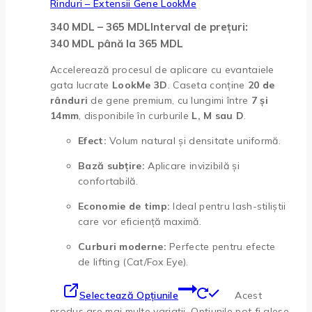
Rinduri – Extensii Gene LookMe
340
MDL
–
365
MDL
Interval de prețuri:
340 MDL până la 365 MDL
Accelerează procesul de aplicare cu evantaiele
gata lucrate
LookMe 3D
. Caseta conține
20 de
rânduri
de gene premium, cu lungimi între
7 și
14mm
, disponibile în curburile
L, M sau D
.
Efect:
Volum natural și densitate uniformă.
Bază subțire:
Aplicare invizibilă și
confortabilă.
Economie de timp:
Ideal pentru lash-stiliștii
care vor eficiență maximă.
Curburi moderne:
Perfecte pentru efecte
de lifting (Cat/Fox Eye).
Selectează Opțiunile
Acest
produs are mai multe variații. Opțiunile pot fi alese