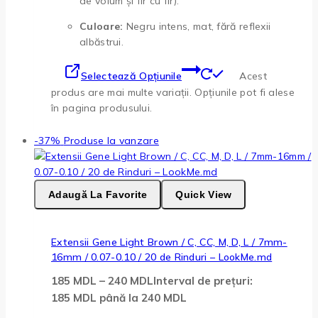
de volum și fir cu fir).
Culoare:
Negru intens, mat, fără reflexii
albăstrui.
Selectează Opțiunile
Acest
produs are mai multe variații. Opțiunile pot fi alese
în pagina produsului.
-37%
Produse la vanzare
Adaugă La Favorite
Quick View
Extensii Gene Light Brown / C, CC, M, D, L / 7mm-
16mm / 0.07-0.10 / 20 de Rinduri – LookMe.md
185
MDL
–
240
MDL
Interval de prețuri:
185 MDL până la 240 MDL