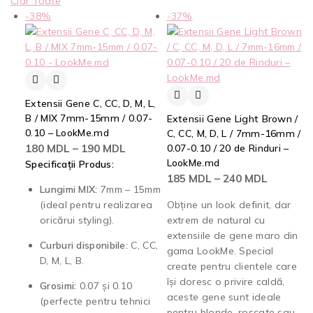
Clar Toate
-38%
-37%
Extensii Gene C, CC, D, M, L,
B / MIX 7mm-15mm / 0.07-
Extensii Gene Light Brown /
0.10 – LookMe.md
C, CC, M, D, L / 7mm-16mm /
180
MDL
–
190
MDL
0.07-0.10 / 20 de Rinduri –
LookMe.md
Specificații Produs:
185
MDL
–
240
MDL
Lungimi MIX:
7mm – 15mm
(ideal pentru realizarea
Obține un look definit, dar
oricărui styling).
extrem de natural cu
extensiile de gene maro din
Curburi disponibile:
C, CC,
gama LookMe. Special
D, M, L, B.
create pentru clientele care
își doresc o privire caldă,
Grosimi:
0.07 și 0.10
aceste gene sunt ideale
(perfecte pentru tehnici
pentru blonde, roșcate sau