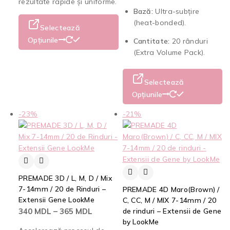
rezultate rapide și uniforme.
Bază:
Ultra-subțire
(heat-bonded).
Selectează
Opțiunile
Cantitate:
20 rânduri
(Extra Volume Pack).
Selectează
Opțiunile
-23%
-21%
PREMADE 3D / L, M, D / Mix
7-14mm / 20 de Rinduri –
PREMADE 4D Maro(Brown) /
Extensii Gene LookMe
C, CC, M / MIX 7-14mm / 20
340
MDL
–
365
MDL
de rinduri – Extensii de Gene
by LookMe