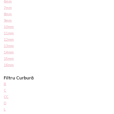
6mm
7mm
8mm
9mm
10mm
11mm
12mm
13mm
14mm
15mm
16mm
Filtru Curbură
B
C
CC
D
L