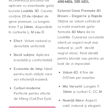
Accelerează procesul de
490
MDL
385
MDL
aplicare cu evantaiele gata
Extensii Gene Premade 4D
lucrate
LookMe 3D
. Caseta
Brown – Elegante și Rapide
conține
20 de rânduri
de
Obține un volum sofisticat
gene premium, cu lungimi
cu noile evantaie gata
între
7 și 14mm
, disponibile
formate
4D Maro
de la
în curburile
L, M sau D
.
LookMe. Culoarea ciocolatie
Efect:
Volum natural și
oferă un aspect mult mai
densitate uniformă.
natural și „soft” decât
negrul clasic, fiind ideală
Bază subțire:
Aplicare
pentru blonde sau pentru un
invizibilă și confortabilă.
look de zi impecabil.
Economie de timp:
Ideal
Volum 4D:
4 fire de
pentru lash-stiliștii care
0.07mm per evantai.
vor eficiență maximă.
Mix Versatil:
Lungimi
7-
Curburi moderne:
14mm
și curburi
C, CC, M
.
Perfecte pentru efecte
de lifting (Cat/Fox Eye).
Nuanță Maro:
Aspect
cald, natural și elegant.