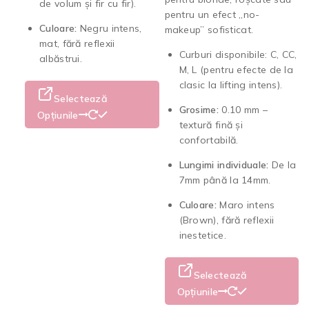
de volum și fir cu fir).
pentru un efect „no-
Culoare:
Negru intens,
makeup” sofisticat.
mat, fără reflexii
Curburi disponibile: C, CC,
albăstrui.
M, L (pentru efecte de la
clasic la lifting intens).
Selectează
Grosime:
0.10 mm –
Opțiunile
textură fină și
confortabilă.
Lungimi individuale:
De la
7mm până la 14mm.
Culoare:
Maro intens
(Brown), fără reflexii
inestetice.
Selectează
Opțiunile