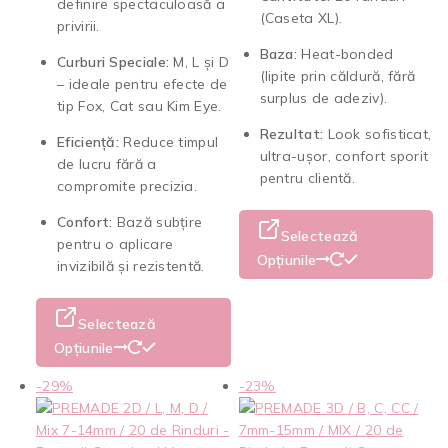
definire spectaculoasă a
(Caseta XL).
privirii.
Baza:
Heat-bonded
Curburi Speciale:
M, L și D
(lipite prin căldură, fără
– ideale pentru efecte de
surplus de adeziv).
tip Fox, Cat sau Kim Eye.
Rezultat:
Look sofisticat,
Eficiență:
Reduce timpul
ultra-ușor, confort sporit
de lucru fără a
pentru clientă.
compromite precizia.
Confort:
Bază subțire
Selectează
pentru o aplicare
Opțiunile
invizibilă și rezistentă.
Selectează
Opțiunile
-29%
-23%