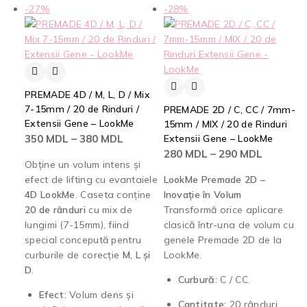
-27%
-28%
PREMADE 4D / M, L, D / Mix
7-15mm / 20 de Rinduri /
PREMADE 2D / C, CC / 7mm-
Extensii Gene – LookMe
15mm / MIX / 20 de Rinduri
350
MDL
–
380
MDL
Extensii Gene – LookMe
280
MDL
–
290
MDL
Obține un volum intens și
efect de lifting cu evantaiele
LookMe Premade 2D –
4D LookMe
. Caseta conține
Inovație în Volum
20 de rânduri
cu mix de
Transformă orice aplicare
lungimi (7-15mm), fiind
clasică într-una de volum cu
special concepută pentru
genele Premade 2D de la
curburile de corecție
M, L și
LookMe.
D
.
Curbură:
C / CC.
Efect:
Volum dens și
Cantitate:
20 rânduri