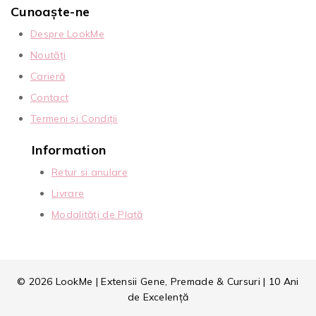
Cunoaște-ne
Despre LookMe
Noutăți
Carieră
Contact
Termeni și Condiții
Information
Retur si anulare
Livrare
Modalități de Plată
© 2026 LookMe | Extensii Gene, Premade & Cursuri | 10 Ani
de Excelență