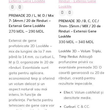
PREMADE 2D / L, M, D / Mix
7-14mm / 20 de Rinduri –
PREMADE 3D / B, C, CC /
Extensii Gene LookMe
7mm-15mm / MIX / 20 de
270
MDL
–
290
MDL
Rinduri – Extensii Gene
LookMe
Extensii de gene
330
MDL
–
340
MDL
prefabricate 2D LookMe –
LookMe 3D – Volum Triplu,
mix de lungimi de la 7 mm
Timp Redus
Adaugă
până la 14 mm, cu curburi L,
profunzime privirii cu
M și D, organizate în 20 de
evantaiele premade 3D. O
rânduri. Evantaiele sunt
casetă generoasă cu 20 de
gata pentru aplicare,
rânduri, creată pentru
economisind timp și oferind
rezultate impecabile.
un volum delicat și un
aspect natural sau mai
Efect:
Volum catifelat și
intens, în funcție de
densitate medie.
preferințe. Perfecte pentru
tehnicieni de gene care vor
Curburi:
C & CC.