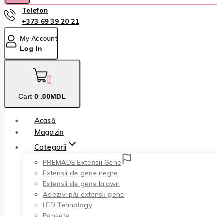
Telefon
+373 69 39 20 21
My Account
Log In
0
Cart
0
.00MDL
Acasă
Magazin
Categorii
PREMADE Extensii Gene
Extensii de gene negre
Extensii de gene brown
Adezivi p/u extensii gene
LED Tehnology
Pensete