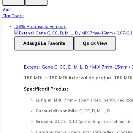
9mm
Clar Toate
-38%
Produse la vanzare
Adaugă La Favorite
Quick View
Extensii Gene C, CC, D, M, L, B / MIX 7mm-15mm /
180
MDL
–
190
MDL
Interval de prețuri: 180 M
Specificații Produs:
Lungimi MIX:
7mm – 15mm (ideal pentru realizare
Curburi disponibile:
C, CC, D, M, L, B.
Grosimi:
0.07 și 0.10 (perfecte pentru tehnici de vo
Culoare:
Negru intens, mat, fără reflexii albăstru