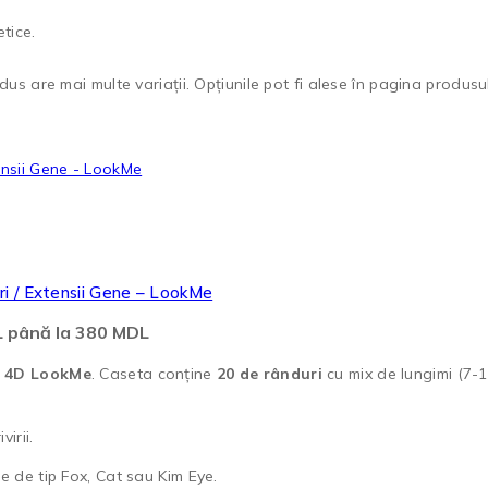
etice.
us are mai multe variații. Opțiunile pot fi alese în pagina produsul
i / Extensii Gene – LookMe
DL până la 380 MDL
e
4D LookMe
. Caseta conține
20 de rânduri
cu mix de lungimi (7-1
irii.
te de tip Fox, Cat sau Kim Eye.