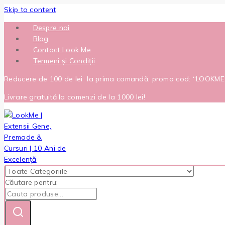
Skip to content
Despre noi
Blog
Contact Look Me
Termeni și Condiții
Reducere de 100 de lei la prima comandă, promo cod: “LOOKM
Livrare gratuită la comenzi de la 1000 lei!
Căutare pentru: