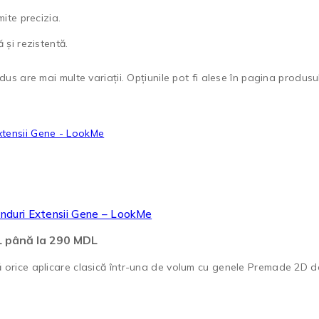
ite precizia.
 și rezistentă.
us are mai multe variații. Opțiunile pot fi alese în pagina produsul
nduri Extensii Gene – LookMe
DL până la 290 MDL
orice aplicare clasică într-una de volum cu genele Premade 2D d