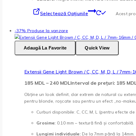
Selectează Opțiunile
Acest prod
-37%
Produse la vanzare
Adaugă La Favorite
Quick View
Extensii Gene Light Brown / C, CC, M, D, L / 7mm-
185
MDL
–
240
MDL
Interval de prețuri: 185 M
Obține un look definit, dar extrem de natural cu exten
pentru blonde, roșcate sau pentru un efect „no-makeup
Curburi disponibile: C, CC, M, L (pentru efecte de la
Grosime:
0.10 mm – textură fină și confortabilă.
Lungimi individuale:
De la 7mm până la 14mm.