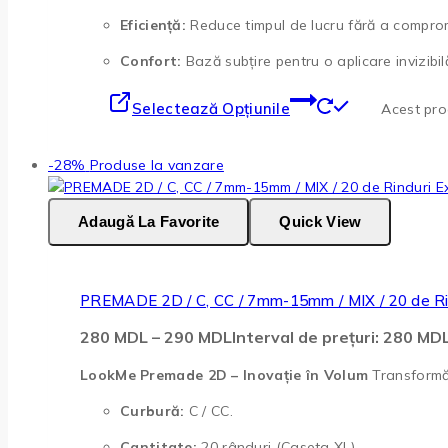
Eficiență:
Reduce timpul de lucru fără a comprom
Confort:
Bază subțire pentru o aplicare invizibilă
Selectează Opțiunile
Acest prod
-28%
Produse la vanzare
Adaugă La Favorite
Quick View
PREMADE 2D / C, CC / 7mm-15mm / MIX / 20 de Ri
280
MDL
–
290
MDL
Interval de prețuri: 280 M
LookMe Premade 2D – Inovație în Volum
Transformă 
Curbură:
C / CC.
Cantitate:
20 rânduri (Caseta XL).