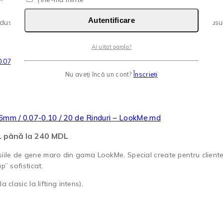
Autentificare
us are mai multe variații. Opțiunile pot fi alese în pagina produsul
Ai uitat parola?
Nu aveți încă un cont?
Înscrieți
16mm / 0.07-0.10 / 20 de Rinduri – LookMe.md
DL până la 240 MDL
siile de gene maro din gama LookMe. Special create pentru clientel
” sofisticat.
 clasic la lifting intens).