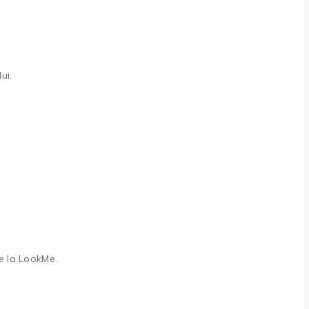
ui.
e la LookMe.