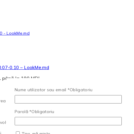
 0.07-0.10 – LookMe.md
DL până la 190 MDL
Nume utilizator sau email
*
Obligatoriu
a oricărui styling).
Parolă
*
Obligatoriu
lum și fir cu fir).
i.
Ține-mă minte