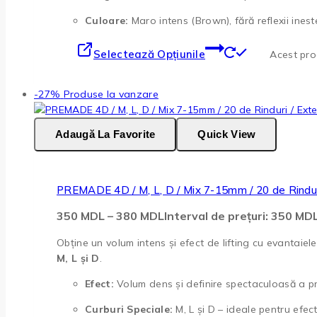
Culoare:
Maro intens (Brown), fără reflexii inest
Selectează Opțiunile
Acest prod
-27%
Produse la vanzare
Adaugă La Favorite
Quick View
PREMADE 4D / M, L, D / Mix 7-15mm / 20 de Rindur
350
MDL
–
380
MDL
Interval de prețuri: 350 M
Obține un volum intens și efect de lifting cu evantaiel
M, L și D
.
Efect:
Volum dens și definire spectaculoasă a priv
Curburi Speciale:
M, L și D – ideale pentru efec