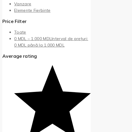
Vanzare
Elemente Fierbinte
Price Filter
Toate
0
MDL
–
1.000
MDL
Interval de prețuri:
0 MDL până la 1.000 MDL
Average rating