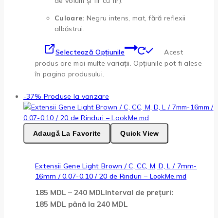
de volum și fir cu fir).
Culoare:
Negru intens, mat, fără reflexii
albăstrui.
Selectează Opțiunile
Acest
produs are mai multe variații. Opțiunile pot fi alese
în pagina produsului.
-37%
Produse la vanzare
Adaugă La Favorite
Quick View
Extensii Gene Light Brown / C, CC, M, D, L / 7mm-
16mm / 0.07-0.10 / 20 de Rinduri – LookMe.md
185
MDL
–
240
MDL
Interval de prețuri:
185 MDL până la 240 MDL