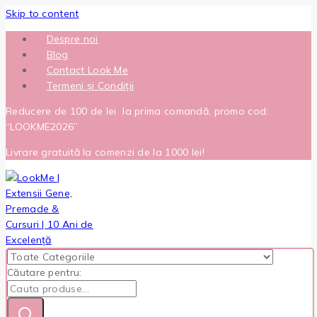
Skip to content
Despre noi
Blog
Contact Look Me
Termeni și Condiții
Reducere de 100 de lei la prima comandă, promo cod:
“LOOKME2026”
Livrare gratuită la comenzi de la 1000 lei!
Căutare pentru: