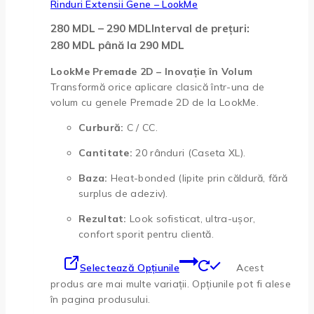
Rinduri Extensii Gene – LookMe
280
MDL
–
290
MDL
Interval de prețuri:
280 MDL până la 290 MDL
LookMe Premade 2D – Inovație în Volum
Transformă orice aplicare clasică într-una de
volum cu genele Premade 2D de la LookMe.
Curbură:
C / CC.
Cantitate:
20 rânduri (Caseta XL).
Baza:
Heat-bonded (lipite prin căldură, fără
surplus de adeziv).
Rezultat:
Look sofisticat, ultra-ușor,
confort sporit pentru clientă.
Selectează Opțiunile
Acest
produs are mai multe variații. Opțiunile pot fi alese
în pagina produsului.