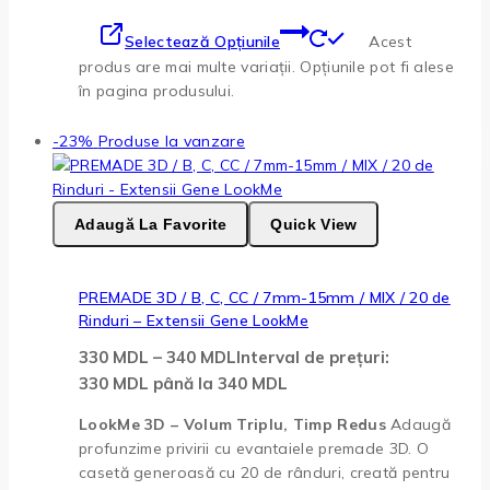
Selectează Opțiunile
Acest
produs are mai multe variații. Opțiunile pot fi alese
în pagina produsului.
-23%
Produse la vanzare
Adaugă La Favorite
Quick View
PREMADE 3D / B, C, CC / 7mm-15mm / MIX / 20 de
Rinduri – Extensii Gene LookMe
330
MDL
–
340
MDL
Interval de prețuri:
330 MDL până la 340 MDL
LookMe 3D – Volum Triplu, Timp Redus
Adaugă
profunzime privirii cu evantaiele premade 3D. O
casetă generoasă cu 20 de rânduri, creată pentru