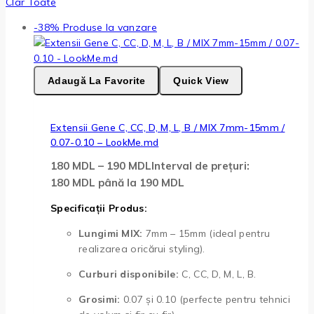
Clar Toate
-38%
Produse la vanzare
Adaugă La Favorite
Quick View
Extensii Gene C, CC, D, M, L, B / MIX 7mm-15mm /
0.07-0.10 – LookMe.md
180
MDL
–
190
MDL
Interval de prețuri:
180 MDL până la 190 MDL
Specificații Produs:
Lungimi MIX:
7mm – 15mm (ideal pentru
realizarea oricărui styling).
Curburi disponibile:
C, CC, D, M, L, B.
Grosimi:
0.07 și 0.10 (perfecte pentru tehnici