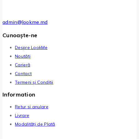
admin@lookme.md
Cunoaște-ne
Despre LookMe
Noutăți
Carieră
Contact
Termeni și Condiții
Information
Retur si anulare
Livrare
Modalități de Plată