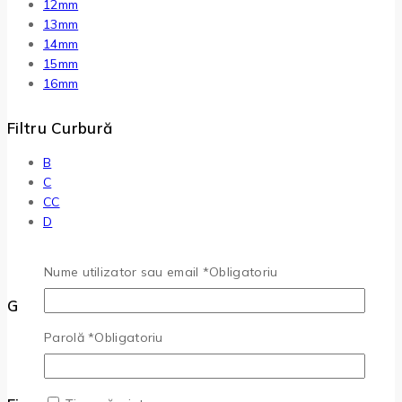
12mm
13mm
14mm
15mm
16mm
Filtru Curbură
B
C
CC
D
L
M
Nume utilizator sau email
*
Obligatoriu
Grosime (mm)
Parolă
*
Obligatoriu
0.07
0.10