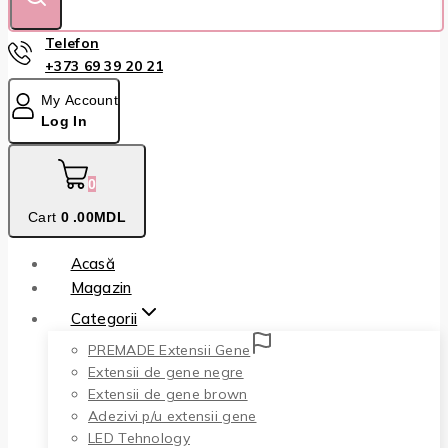
Telefon
+373 69 39 20 21
My Account
Log In
0
Cart
0
.00MDL
Acasă
Magazin
Categorii
PREMADE Extensii Gene
Extensii de gene negre
Extensii de gene brown
Adezivi p/u extensii gene
LED Tehnology