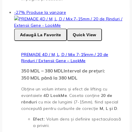
-27%
Produse la vanzare
Adaugă La Favorite
Quick View
PREMADE 4D / M, L, D / Mix 7-15mm / 20 de
Rinduri / Extensii Gene – LookMe
350
MDL
–
380
MDL
Interval de prețuri:
350 MDL până la 380 MDL
Obține un volum intens și efect de lifting cu
evantaiele
4D LookMe
. Caseta conține
20 de
rânduri
cu mix de lungimi (7-15mm), fiind special
concepută pentru curburile de corecție
M, L și D
.
Efect:
Volum dens și definire spectaculoasă
a privirii.