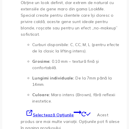
Obține un look definit, dar extrem de natural cu
extensiile de gene maro din gama LookMe.
Special create pentru clientele care își doresc o
privire caldă, aceste gene sunt ideale pentru
blonde, roșcate sau pentru un efect „no-makeup”
sofisticat.
Curburi disponibile: C, CC, M, L (pentru efecte
de la clasic la lifting intens).
Grosime:
0.10 mm – textură fină și
confortabilă.
Lungimi individuale:
De la 7mm până la
14mm.
Culoare:
Maro intens (Brown), fără reflexii
inestetice.
Selectează Opțiunile
Acest
produs are mai multe variații. Opțiunile pot fi alese
în pagina produsului.