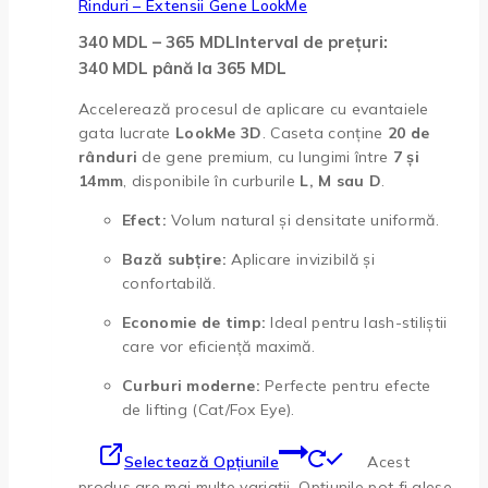
Rinduri – Extensii Gene LookMe
340
MDL
–
365
MDL
Interval de prețuri:
340 MDL până la 365 MDL
Accelerează procesul de aplicare cu evantaiele
gata lucrate
LookMe 3D
. Caseta conține
20 de
rânduri
de gene premium, cu lungimi între
7 și
14mm
, disponibile în curburile
L, M sau D
.
Efect:
Volum natural și densitate uniformă.
Bază subțire:
Aplicare invizibilă și
confortabilă.
Economie de timp:
Ideal pentru lash-stiliștii
care vor eficiență maximă.
Curburi moderne:
Perfecte pentru efecte
de lifting (Cat/Fox Eye).
Selectează Opțiunile
Acest
produs are mai multe variații. Opțiunile pot fi alese