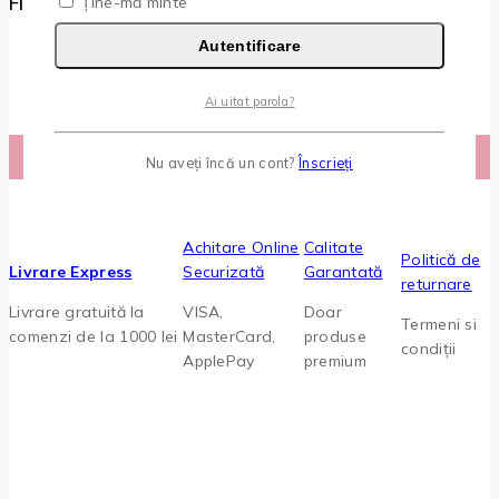
Filtru Preț
Ține-mă minte
Toate
Autentificare
0
MDL
–
1.000
MDL
Interval de prețuri: 0 MDL până la
1.000 MDL
Ai uitat parola?
Nu aveți încă un cont?
Înscrieți
Achitare Online
Calitate
Politică de
Livrare Express
Securizată
Garantată
returnare
Livrare gratuită la
VISA,
Doar
Termeni si
comenzi de la 1000 lei
MasterCard,
produse
condiții
ApplePay
premium