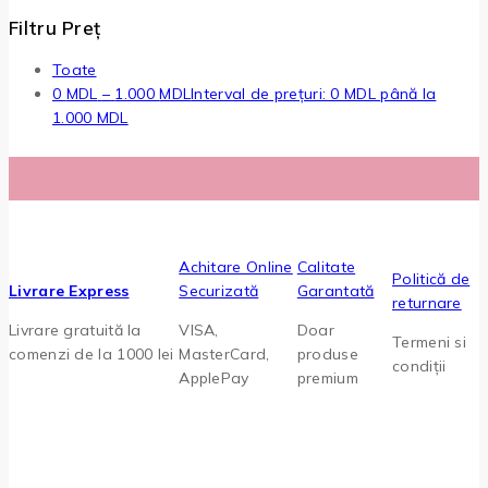
Filtru Preț
Toate
0
MDL
–
1.000
MDL
Interval de prețuri: 0 MDL până la
1.000 MDL
Achitare Online
Calitate
Politică de
Livrare Express
Securizată
Garantată
returnare
Livrare gratuită la
VISA,
Doar
Termeni si
comenzi de la 1000 lei
MasterCard,
produse
condiții
ApplePay
premium