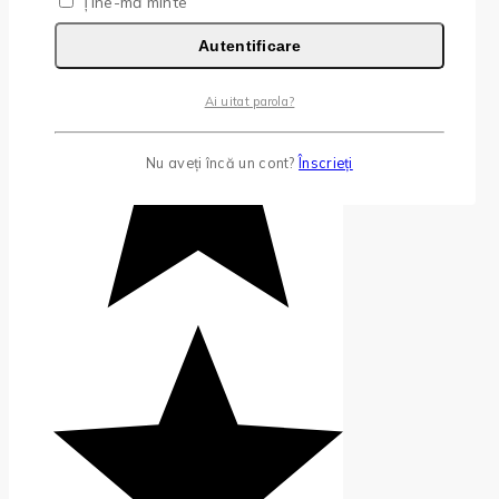
Ține-mă minte
Autentificare
Ai uitat parola?
Nu aveți încă un cont?
Înscrieți