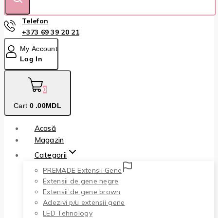
Telefon
+373 69 39 20 21
My Account
Log In
0
Cart
0
.00MDL
Acasă
Magazin
Categorii
PREMADE Extensii Gene
Extensii de gene negre
Extensii de gene brown
Adezivi p/u extensii gene
LED Tehnology