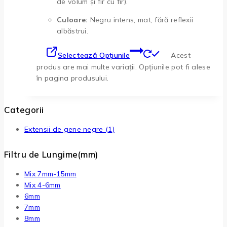
de volum și fir cu fir).
Culoare:
Negru intens, mat, fără reflexii
albăstrui.
Selectează Opțiunile
Acest
produs are mai multe variații. Opțiunile pot fi alese
în pagina produsului.
Categorii
Extensii de gene negre
(1)
Filtru de Lungime(mm)
Mix 7mm-15mm
Mix 4-6mm
6mm
7mm
8mm