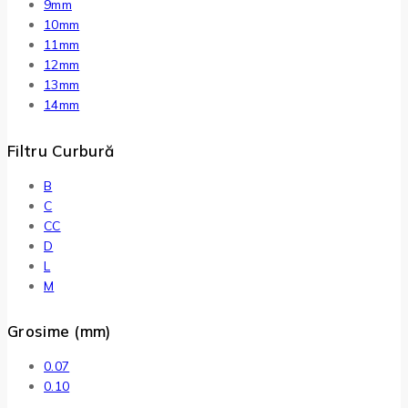
9mm
10mm
11mm
12mm
13mm
14mm
Filtru Curbură
B
C
CC
D
L
M
Grosime (mm)
0.07
0.10