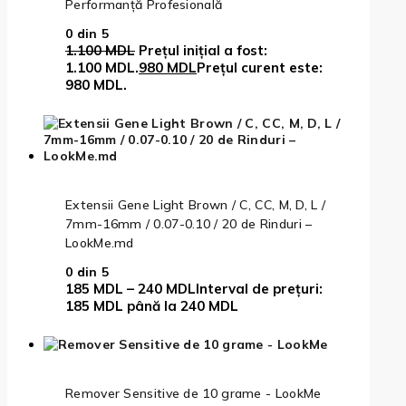
Performanță Profesională
0
din 5
1.100
MDL
Prețul inițial a fost:
1.100 MDL.
980
MDL
Prețul curent este:
980 MDL.
Extensii Gene Light Brown / C, CC, M, D, L /
7mm-16mm / 0.07-0.10 / 20 de Rinduri –
LookMe.md
0
din 5
185
MDL
–
240
MDL
Interval de prețuri:
185 MDL până la 240 MDL
Remover Sensitive de 10 grame - LookMe