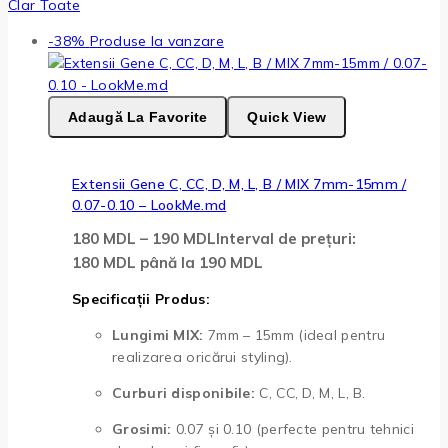
Clar Toate
-38%
Produse la vanzare
Adaugă La Favorite
Quick View
Extensii Gene C, CC, D, M, L, B / MIX 7mm-15mm /
0.07-0.10 – LookMe.md
180
MDL
–
190
MDL
Interval de prețuri:
180 MDL până la 190 MDL
Specificații Produs:
Lungimi MIX:
7mm – 15mm (ideal pentru
realizarea oricărui styling).
Curburi disponibile:
C, CC, D, M, L, B.
Grosimi:
0.07 și 0.10 (perfecte pentru tehnici