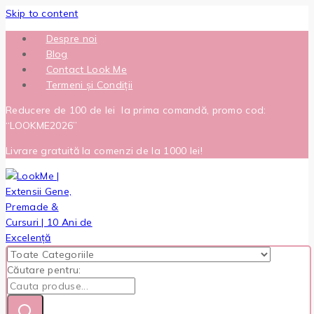
Skip to content
Despre noi
Blog
Contact Look Me
Termeni și Condiții
Reducere de 100 de lei la prima comandă, promo cod:
“LOOKME2026”
Livrare gratuită la comenzi de la 1000 lei!
Căutare pentru: