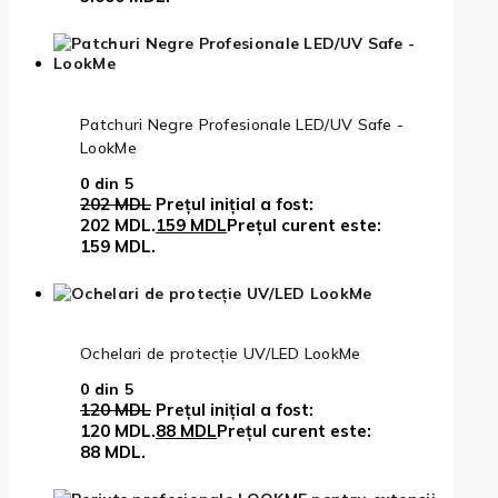
Patchuri Negre Profesionale LED/UV Safe -
LookMe
0
din 5
202
MDL
Prețul inițial a fost:
202 MDL.
159
MDL
Prețul curent este:
159 MDL.
Ochelari de protecție UV/LED LookMe
0
din 5
120
MDL
Prețul inițial a fost:
120 MDL.
88
MDL
Prețul curent este:
88 MDL.