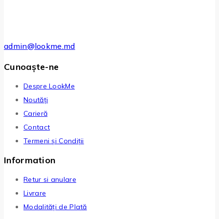
admin@lookme.md
Cunoaște-ne
Despre LookMe
Noutăți
Carieră
Contact
Termeni și Condiții
Information
Retur si anulare
Livrare
Modalități de Plată