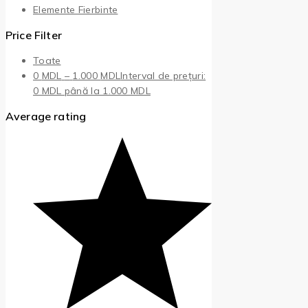
Elemente Fierbinte
Price Filter
Toate
0
MDL
–
1.000
MDL
Interval de prețuri:
0 MDL până la 1.000 MDL
Average rating