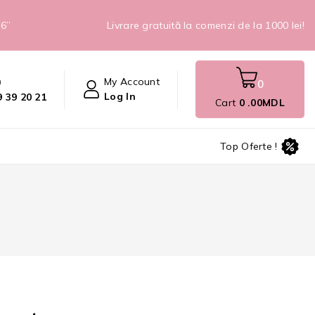
26”
Livrare gratuită la comenzi de la 1000 lei!
n
My Account
0
Log In
 39 20 21
Cart
0
.00MDL
Top Oferte !