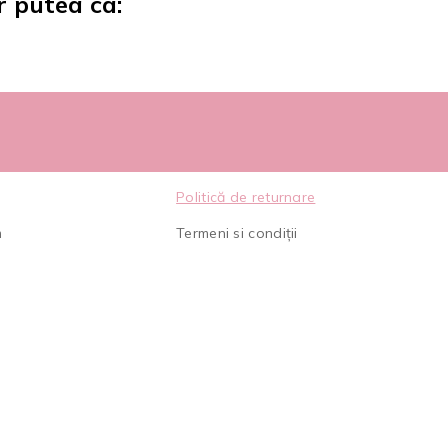
r putea ca:
Politică de returnare
m
Termeni si condiții