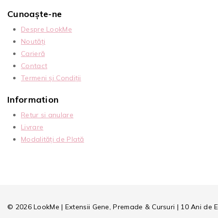
Cunoaște-ne
Despre LookMe
Noutăți
Carieră
Contact
Termeni și Condiții
Information
Retur si anulare
Livrare
Modalități de Plată
© 2026 LookMe | Extensii Gene, Premade & Cursuri | 10 Ani de 