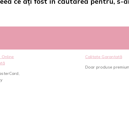
eea ce ați fost în căutarea pentru, s-a
 Online
Calitate Garantată
ată
Doar produse premiu
asterCard,
ay