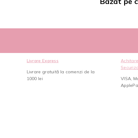
Bazat pe c
Livrare Express
Achitare
Securiz
Livrare gratuită la comenzi de la
1000 lei
VISA, M
AppleP