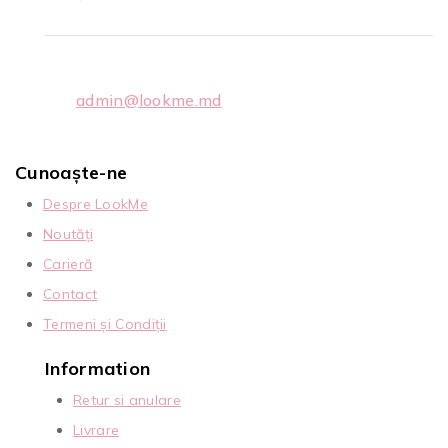
admin@lookme.md
Cunoaște-ne
Despre LookMe
Noutăți
Carieră
Contact
Termeni și Condiții
Information
Retur si anulare
Livrare