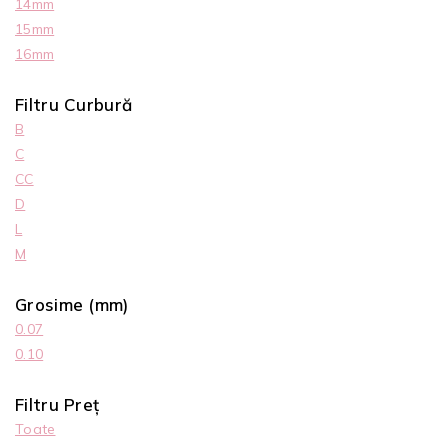
14mm
15mm
16mm
Filtru Curbură
B
C
CC
D
L
M
Grosime (mm)
0.07
0.10
Filtru Preț
Toate