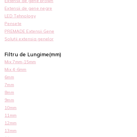
Extensii de gene brown
Extensii de gene negre
LED Tehnology
Pensete
PREMADE Extensii Gene
Soluții extensia genelor
Filtru de Lungime(mm)
Mix 7mm-15mm
Mix 4-6mm
6mm
7mm
8mm
9mm
10mm
11mm
12mm
13mm