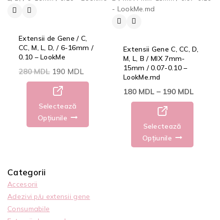
Extensii de Gene / C,
CC, M, L, D, / 6-16mm /
Extensii Gene C, CC, D,
0.10 – LookMe
M, L, B / MIX 7mm-
15mm / 0.07-0.10 –
280
MDL
190
MDL
LookMe.md
180
MDL
–
190
MDL
Selectează
Opțiunile
Selectează
Opțiunile
Categorii
Accesorii
Adezivi p/u extensii gene
Consumabile