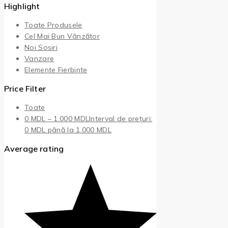
Highlight
Toate Produsele
Cel Mai Bun Vânzător
Noi Sosiri
Vanzare
Elemente Fierbinte
Price Filter
Toate
0
MDL
–
1.000
MDL
Interval de prețuri:
0 MDL până la 1.000 MDL
Average rating