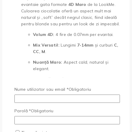
evantaie gata formate
4D Maro
de la LookMe.
Culoarea ciocolatie oferă un aspect mult mai
natural și „soft” decât negrul clasic, fiind ideală
pentru blonde sau pentru un look de zi impecabil.
Volum 4D:
4 fire de 0.07mm per evantai.
Mix Versatil:
Lungimi
7-14mm
și curburi
C,
CC, M
.
Nuanță Maro:
Aspect cald, natural și
elegant.
Eficiență:
Bază subțire pentru o aplicare
rapidă și rezistentă.
Nume utilizator sau email
*
Obligatoriu
Selectează Opțiunile
Acest
produs are mai multe variații. Opțiunile pot fi alese
Parolă
*
Obligatoriu
în pagina produsului.
-21%
Produse la vanzare