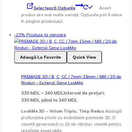
Selectează Opțiunile
Acest
produs are mai multe variații. Opțiunile pot fi alese
în pagina produsului.
-23%
Produse la vanzare
Adaugă La Favorite
Quick View
PREMADE 3D / B, C, CC / 7mm-15mm / MIX / 20 de
Rinduri – Extensii Gene LookMe
330
MDL
–
340
MDL
Interval de prețuri:
330 MDL până la 340 MDL
LookMe 3D – Volum Triplu, Timp Redus
Adaugă
profunzime privirii cu evantaiele premade 3D. O
casetă generoasă cu 20 de rânduri, creată pentru
rezultate impecabile.