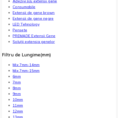
Adezivi p/u extensii gene
Consumabile
Extensii de gene brown
Extensii de gene negre
LED Tehnology
Pensete
PREMADE Extensii Gene
Soluții extensia genelor
Filtru de Lungime(mm)
Mix 7mm-14mm
Mix 7mm-15mm
6mm
7mm
8mm
9mm
10mm
11mm
12mm
13mm