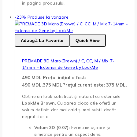
în pagina produsului.
-23%
Produse la vanzare
Adaugă La Favorite
Quick View
PREMADE 3D Maro(Brown) / C, CC, M / Mix 7-
14mm – Extensii de Gene by LookMe
490
MDL
Prețul inițial a fost:
490 MDL.
375
MDL
Prețul curent este: 375 MDL.
Obține un look sofisticat și natural cu extensiile
LookMe Brown
. Culoarea ciocolatie oferă un
volum definit, dar mai cald și mai subtil decât
negrul clasic.
Volum 3D (0.07):
Evantaie ușoare și
simetrice pentru un aspect dens.