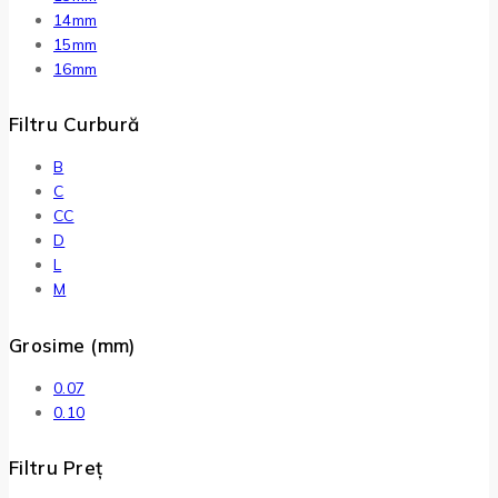
14mm
15mm
16mm
Filtru Curbură
B
C
CC
D
L
M
Grosime (mm)
0.07
0.10
Filtru Preț