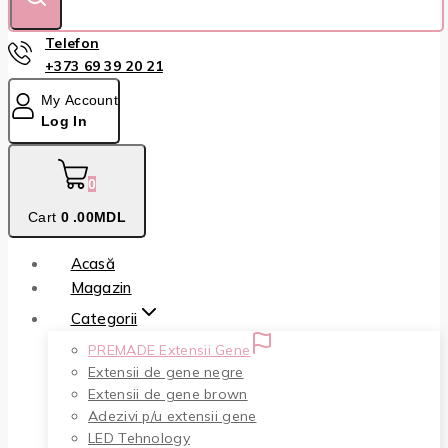
Telefon
+373 69 39 20 21
My Account
Log In
0
Cart
0
.00MDL
Acasă
Magazin
Categorii
PREMADE Extensii Gene
Extensii de gene negre
Extensii de gene brown
Adezivi p/u extensii gene
LED Tehnology