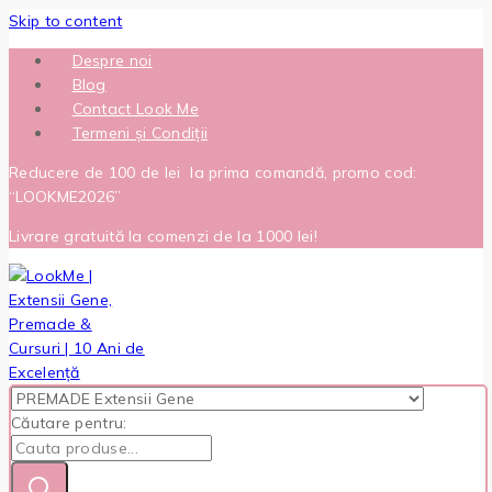
Skip to content
Despre noi
Blog
Contact Look Me
Termeni și Condiții
Reducere de 100 de lei la prima comandă, promo cod:
“LOOKME2026”
Livrare gratuită la comenzi de la 1000 lei!
Căutare pentru: