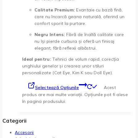
Calitate Premium:
Evantaie cu bază fină,
care nu încarcă geana naturală, oferind un
confort sporit la purtare.
Negru Intens:
Fibră de înaltă calitate care
nu își pierde curbura și oferă un finisaj
elegant, fără reflexii albăstrui.
Ideal pentru:
Tehnici de volum rapid, corecția
unghiului genelor și crearea unor stiluri
personalizate (Cat Eye, Kim K sau Doll Eye).
Selectează Opțiunile
Acest
produs are mai multe variații. Opțiunile pot fi alese
în pagina produsului.
Categorii
Accesorii