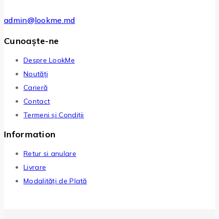
admin@lookme.md
Cunoaște-ne
Despre LookMe
Noutăți
Carieră
Contact
Termeni și Condiții
Information
Retur si anulare
Livrare
Modalități de Plată