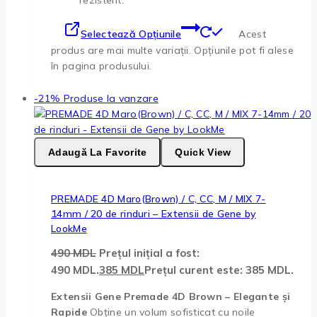
Selectează Opțiunile
Acest
produs are mai multe variații. Opțiunile pot fi alese
în pagina produsului.
-21%
Produse la vanzare
Adaugă La Favorite
Quick View
PREMADE 4D Maro(Brown) / C, CC, M / MIX 7-
14mm / 20 de rinduri – Extensii de Gene by
LookMe
490
MDL
Prețul inițial a fost:
490 MDL.
385
MDL
Prețul curent este: 385 MDL.
Extensii Gene Premade 4D Brown – Elegante și
Rapide
Obține un volum sofisticat cu noile