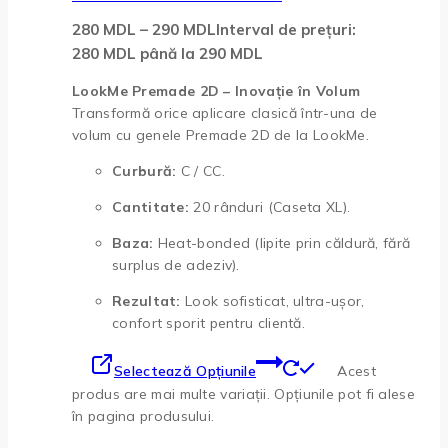
280
MDL
–
290
MDL
Interval de prețuri:
280 MDL până la 290 MDL
LookMe Premade 2D – Inovație în Volum
Transformă orice aplicare clasică într-una de
volum cu genele Premade 2D de la LookMe.
Curbură:
C / CC.
Cantitate:
20 rânduri (Caseta XL).
Baza:
Heat-bonded (lipite prin căldură, fără
surplus de adeziv).
Rezultat:
Look sofisticat, ultra-ușor,
confort sporit pentru clientă.
Selectează Opțiunile
Acest
produs are mai multe variații. Opțiunile pot fi alese
în pagina produsului.