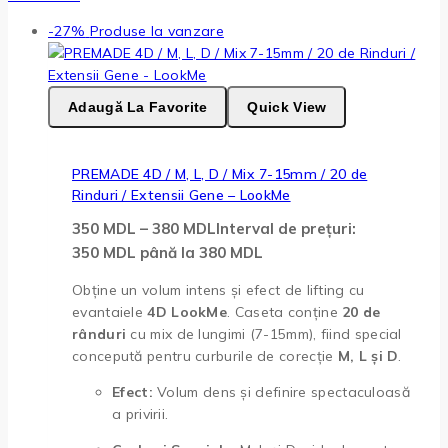
-27%
Produse la vanzare
Adaugă La Favorite
Quick View
PREMADE 4D / M, L, D / Mix 7-15mm / 20 de
Rinduri / Extensii Gene – LookMe
350
MDL
–
380
MDL
Interval de prețuri:
350 MDL până la 380 MDL
Obține un volum intens și efect de lifting cu
evantaiele
4D LookMe
. Caseta conține
20 de
rânduri
cu mix de lungimi (7-15mm), fiind special
concepută pentru curburile de corecție
M, L și D
.
Efect:
Volum dens și definire spectaculoasă
a privirii.