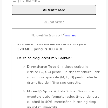
Ține-mă minte
Autentificare
Adaugă La Favorite
Quick View
Ai uitat parola?
PREMADE 5D / C, CC, M, L, D / 7mm-14mm / 20 de
Rinduri Extensii Gene- LookMe
Nu aveți încă un cont?
Înscrieți
370
MDL
–
380
MDL
Interval de prețuri:
370 MDL până la 380 MDL
De ce să alegi acest mix LookMe?
Diversitate Totală:
Include curburile
clasice (
C, CC
) pentru un aspect natural, dar
și curburile speciale (
M, L, D
) pentru efecte
dramatice de lifting sau corecție.
Eficiență Sporită:
Cele 20 de rânduri de
evantaie gata formate reduc timpul de lucru
cu până la 40%, menținând în același timp
un volum impecabil.