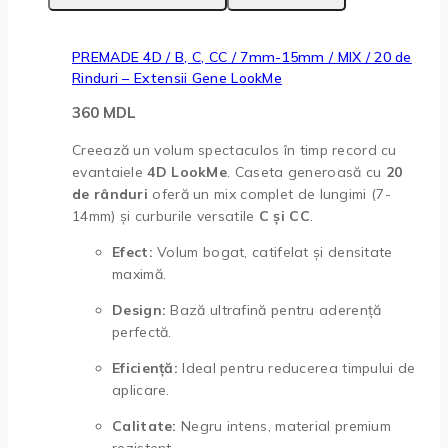
PREMADE 4D / B, C, CC / 7mm-15mm / MIX / 20 de
Rinduri – Extensii Gene LookMe
360
MDL
Creează un volum spectaculos în timp record cu
evantaiele
4D LookMe
. Caseta generoasă cu
20
de rânduri
oferă un mix complet de lungimi (7-
14mm) și curburile versatile
C și CC
.
Efect:
Volum bogat, catifelat și densitate
maximă.
Design:
Bază ultrafină pentru aderență
perfectă.
Eficiență:
Ideal pentru reducerea timpului de
aplicare.
Calitate:
Negru intens, material premium
rezistent.