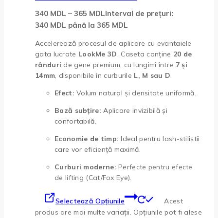
340
MDL
–
365
MDL
Interval de prețuri:
340 MDL până la 365 MDL
Accelerează procesul de aplicare cu evantaiele
gata lucrate
LookMe 3D
. Caseta conține
20 de
rânduri
de gene premium, cu lungimi între
7 și
14mm
, disponibile în curburile
L, M sau D
.
Efect:
Volum natural și densitate uniformă.
Bază subțire:
Aplicare invizibilă și
confortabilă.
Economie de timp:
Ideal pentru lash-stiliștii
care vor eficiență maximă.
Curburi moderne:
Perfecte pentru efecte
de lifting (Cat/Fox Eye).
Selectează Opțiunile
Acest
produs are mai multe variații. Opțiunile pot fi alese