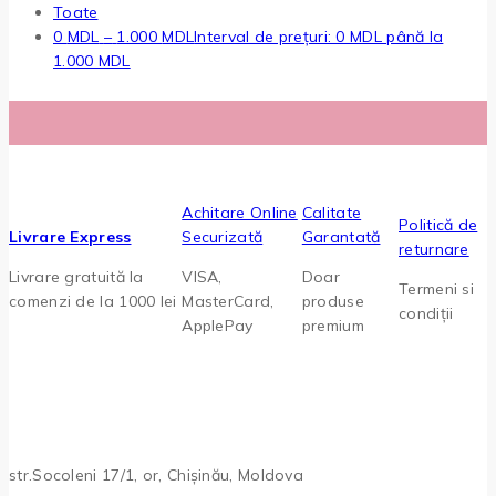
Toate
0
MDL
–
1.000
MDL
Interval de prețuri: 0 MDL până la
1.000 MDL
Achitare Online
Calitate
Politică de
Livrare Express
Securizată
Garantată
returnare
Livrare gratuită la
VISA,
Doar
Termeni si
comenzi de la 1000 lei
MasterCard,
produse
condiții
ApplePay
premium
str.Socoleni 17/1, or, Chișinău, Moldova