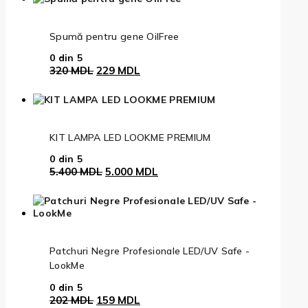
fost:
249 MDL.
340 MDL.
Spumă pentru gene OilFree
0
din 5
Prețul
Prețul
320
MDL
229
MDL
inițial
curent
a
este:
fost:
229 MDL.
320 MDL.
KIT LAMPA LED LOOKME PREMIUM
0
din 5
Prețul
Prețul
5.400
MDL
5.000
MDL
inițial
curent
a
este:
fost:
5.000 MDL.
5.400 MDL.
Patchuri Negre Profesionale LED/UV Safe -
LookMe
0
din 5
Prețul
Prețul
202
MDL
159
MDL