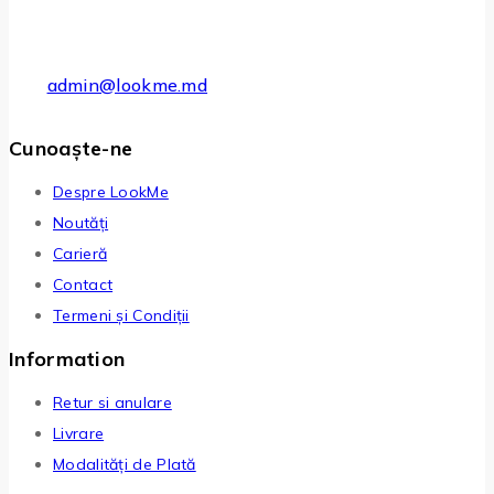
admin@lookme.md
Cunoaște-ne
Despre LookMe
Noutăți
Carieră
Contact
Termeni și Condiții
Information
Retur si anulare
Livrare
Modalități de Plată