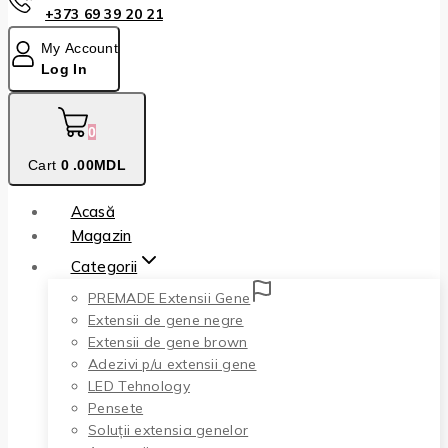
+373 69 39 20 21
My Account
Log In
0
Cart
0
.00MDL
Acasă
Magazin
Categorii
PREMADE Extensii Gene
Extensii de gene negre
Extensii de gene brown
Adezivi p/u extensii gene
LED Tehnology
Pensete
Soluții extensia genelor