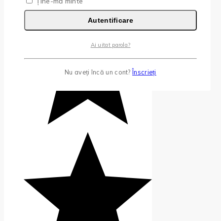
Ține-mă minte
Autentificare
Ai uitat parola?
Nu aveți încă un cont?
Înscrieți