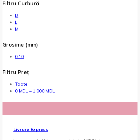
Filtru Curbură
D
L
M
Grosime (mm)
0.10
Filtru Preț
Toate
Interval
0
MDL
–
1.000
MDL
de
prețuri:
0 MDL
până
la
Livrare Express
1.000 MDL