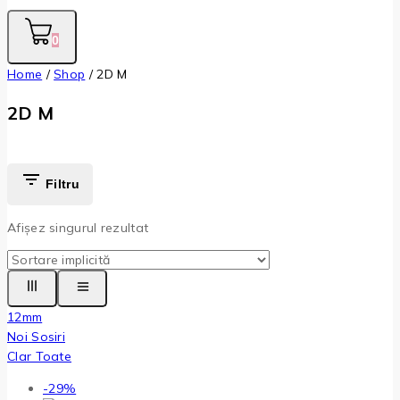
0
Home
/
Shop
/
2D M
2D M
Filtru
Afișez singurul rezultat
12mm
Noi Sosiri
Clar Toate
Produse
-29%