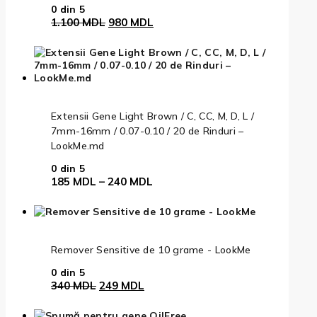
0
din 5
Prețul
Prețul
1.100
MDL
980
MDL
inițial
curent
a
este:
fost:
980 MDL.
1.100 MDL.
Extensii Gene Light Brown / C, CC, M, D, L /
7mm-16mm / 0.07-0.10 / 20 de Rinduri –
LookMe.md
0
din 5
Interval
185
MDL
–
240
MDL
de
prețuri:
185 MDL
până
la
Remover Sensitive de 10 grame - LookMe
240 MDL
0
din 5
Prețul
Prețul
340
MDL
249
MDL
inițial
curent
a
este: