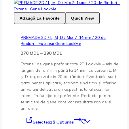
la
vanzare
Adaugă La Favorite
Quick View
PREMADE 2D / L, M, D / Mix 7-14mm / 20 de
Rinduri – Extensii Gene LookMe
Interval
270
MDL
–
290
MDL
de
Extensii de gene prefabricate 2D LookMe – mix de
prețuri:
lungimi de la 7 mm până la 14 mm, cu curburi L, M
270 MDL
și D, organizate în 20 de rânduri. Evantaiele sunt
până
gata pentru aplicare, economisind timp și oferind
la
un volum delicat și un aspect natural sau mai
290 MDL
intens, în funcție de preferințe. Perfecte pentru
tehnicieni de gene care vor rezultate rapide și
uniforme.
Acest
Selectează Opțiunile
produs