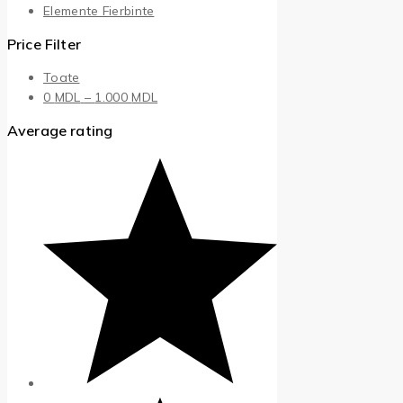
Elemente Fierbinte
Price Filter
Toate
Interval
0
MDL
–
1.000
MDL
de
Average rating
prețuri:
0 MDL
până
la
1.000 MDL