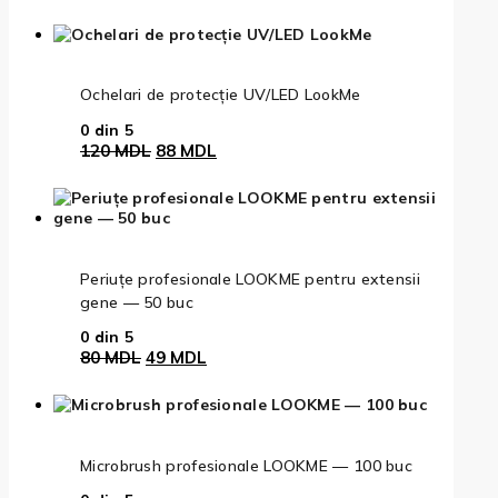
inițial
curent
a
este:
fost:
159 MDL.
202 MDL.
Ochelari de protecție UV/LED LookMe
0
din 5
Prețul
Prețul
120
MDL
88
MDL
inițial
curent
a
este:
fost:
88 MDL.
120 MDL.
Periuțe profesionale LOOKME pentru extensii
gene — 50 buc
0
din 5
Prețul
Prețul
80
MDL
49
MDL
inițial
curent
a
este:
fost:
49 MDL.
80 MDL.
Microbrush profesionale LOOKME — 100 buc