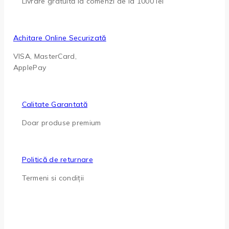
Livrare gratuită la comenzi de la 1000 lei
Achitare Online Securizată
VISA, MasterCard,
ApplePay
Calitate Garantată
Doar produse premium
Politică de returnare
Termeni si condiții