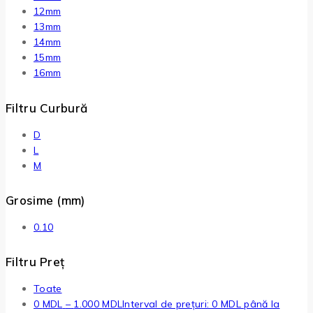
12mm
13mm
14mm
15mm
16mm
Filtru Curbură
D
L
M
Grosime (mm)
0.10
Filtru Preț
Toate
0
MDL
–
1.000
MDL
Interval de prețuri: 0 MDL până la