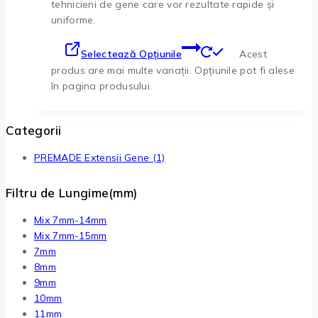
tehnicieni de gene care vor rezultate rapide și
uniforme.
Selectează Opțiunile
Acest
produs are mai multe variații. Opțiunile pot fi alese
în pagina produsului.
Categorii
PREMADE Extensii Gene
(1)
Filtru de Lungime(mm)
Mix 7mm-14mm
Mix 7mm-15mm
7mm
8mm
9mm
10mm
11mm