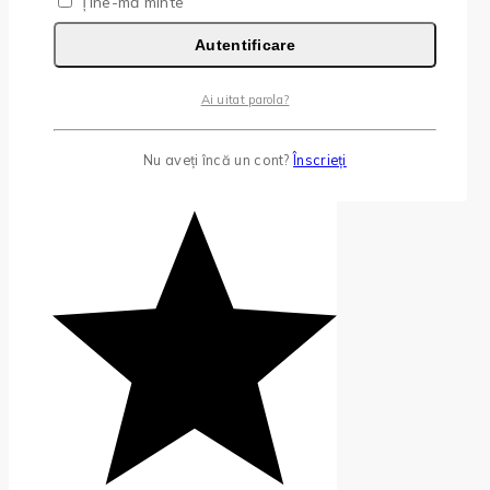
Ține-mă minte
Autentificare
Ai uitat parola?
Nu aveți încă un cont?
Înscrieți