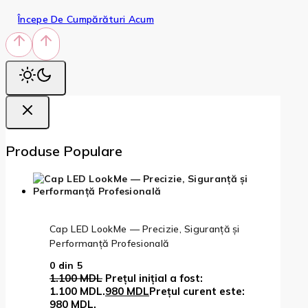
Începe De Cumpărături Acum
Produse Populare
Cap LED LookMe — Precizie, Siguranță și
Performanță Profesională
0
din 5
1.100
MDL
Prețul inițial a fost:
1.100 MDL.
980
MDL
Prețul curent este:
980 MDL.