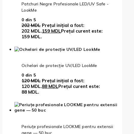
Patchuri Negre Profesionale LED/UV Safe -
LookMe
0
din 5
202
MDL
Prețul inițial a fost:
202 MDL.
159
MDL
Prețul curent este:
159 MDL.
Ochelari de protecție UV/LED LookMe
0
din 5
120
MDL
Prețul inițial a fost:
120 MDL.
88
MDL
Prețul curent este:
88 MDL.
Periuțe profesionale LOOKME pentru extensii
gene — 50 buc