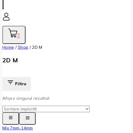
0
Home
/
Shop
/
2D M
2D M
Filtru
Afișez singurul rezultat
Mix 7mm-14mm