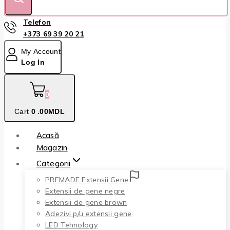
Telefon
+373 69 39 20 21
My Account
Log In
0
Cart
0
.00MDL
Acasă
Magazin
Categorii
PREMADE Extensii Gene
Extensii de gene negre
Extensii de gene brown
Adezivi p/u extensii gene
LED Tehnology