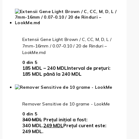
Extensii Gene Light Brown / C, CC, M, D, L /
7mm-16mm / 0.07-0.10 / 20 de Rinduri –
LookMe.md
0
din 5
185
MDL
–
240
MDL
Interval de prețuri:
185 MDL până la 240 MDL
Remover Sensitive de 10 grame - LookMe
0
din 5
340
MDL
Prețul inițial a fost:
340 MDL.
249
MDL
Prețul curent este:
249 MDL.