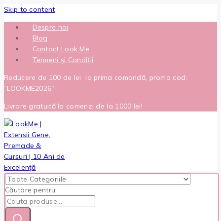
Skip to content
Despre noi
Blog
Contact Look Me
Termeni și Condiții
Reducere de 100 de lei la prima comandă, promo cod:
“LOOKME2026”
Livrare gratuită la comenzi de la 1000 lei!
Căutare pentru: