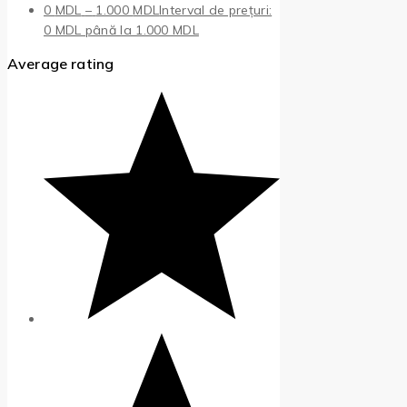
0
MDL
–
1.000
MDL
Interval de prețuri:
0 MDL până la 1.000 MDL
Average rating