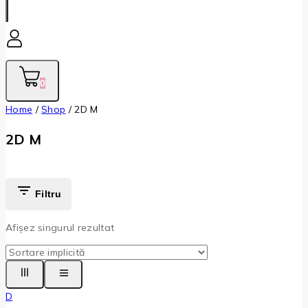
0
Home
/
Shop
/
2D M
2D M
Filtru
Afișez singurul rezultat
D