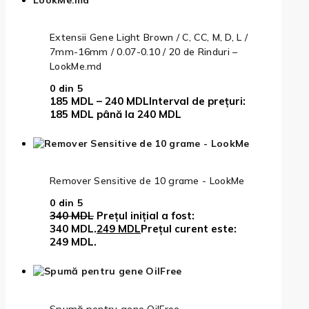
Extensii Gene Light Brown / C, CC, M, D, L /
7mm-16mm / 0.07-0.10 / 20 de Rinduri –
LookMe.md
0
din 5
185
MDL
–
240
MDL
Interval de prețuri:
185 MDL până la 240 MDL
Remover Sensitive de 10 grame - LookMe
0
din 5
340
MDL
Prețul inițial a fost:
340 MDL.
249
MDL
Prețul curent este:
249 MDL.
Spumă pentru gene OilFree