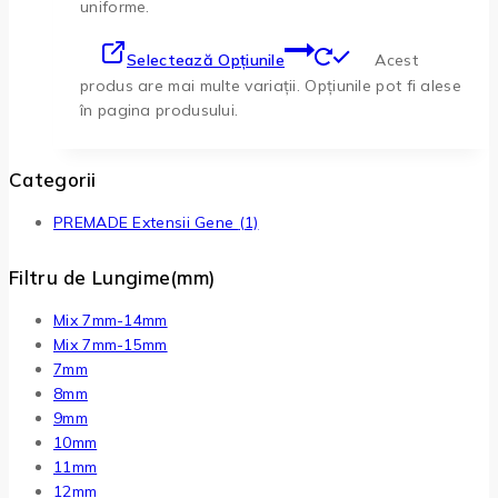
uniforme.
Selectează Opțiunile
Acest
produs are mai multe variații. Opțiunile pot fi alese
în pagina produsului.
Categorii
PREMADE Extensii Gene
(1)
Filtru de Lungime(mm)
Mix 7mm-14mm
Mix 7mm-15mm
7mm
8mm
9mm
10mm
11mm
12mm