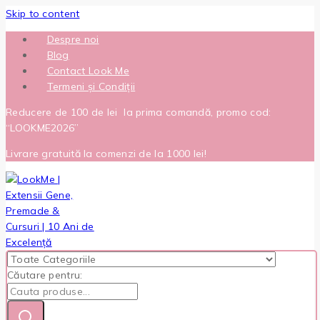
Skip to content
Despre noi
Blog
Contact Look Me
Termeni și Condiții
Reducere de 100 de lei la prima comandă, promo cod:
“LOOKME2026”
Livrare gratuită la comenzi de la 1000 lei!
Căutare pentru: