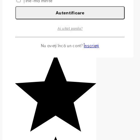
Ține-mă minte
Autentificare
Ai uitat parola?
Nu aveți încă un cont?
Înscrieți