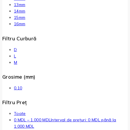
13mm
14mm
15mm
16mm
Filtru Curbură
D
L
M
Grosime (mm)
0.10
Filtru Preț
Toate
0
MDL
–
1.000
MDL
Interval de prețuri: 0 MDL până la
1.000 MDL