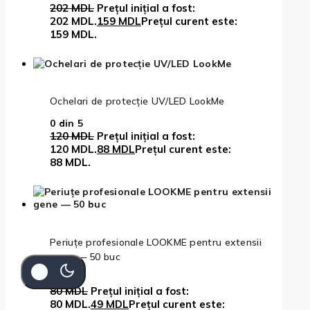
202
MDL
Prețul inițial a fost:
202 MDL.
159
MDL
Prețul curent este:
159 MDL.
Ochelari de protecție UV/LED LookMe
0
din 5
120
MDL
Prețul inițial a fost:
120 MDL.
88
MDL
Prețul curent este:
88 MDL.
Periuțe profesionale LOOKME pentru extensii
gene — 50 buc
0
din 5
80
MDL
Prețul inițial a fost:
80 MDL.
49
MDL
Prețul curent este: