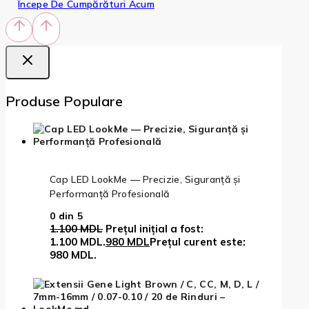
Începe De Cumpărături Acum
Produse Populare
Cap LED LookMe — Precizie, Siguranță și
Performanță Profesională
0
din 5
1.100
MDL
Prețul inițial a fost:
1.100 MDL.
980
MDL
Prețul curent este:
980 MDL.