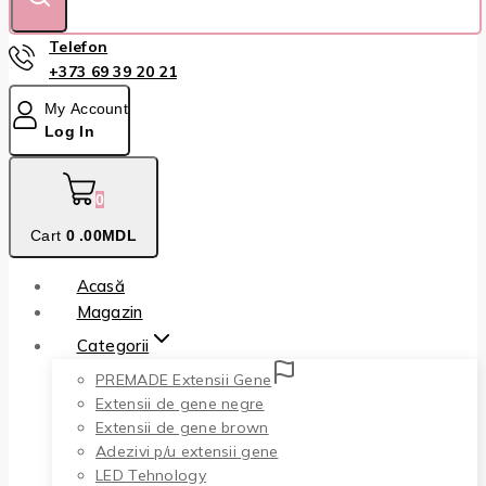
Telefon
+373 69 39 20 21
My Account
Log In
0
Cart
0
.00MDL
Acasă
Magazin
Categorii
PREMADE Extensii Gene
Extensii de gene negre
Extensii de gene brown
Adezivi p/u extensii gene
LED Tehnology