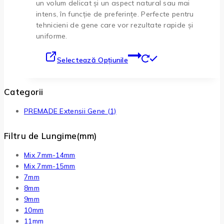
un volum delicat și un aspect natural sau mai
intens, în funcție de preferințe. Perfecte pentru
tehnicieni de gene care vor rezultate rapide și
uniforme.
Selectează Opțiunile
Categorii
PREMADE Extensii Gene
(1)
Filtru de Lungime(mm)
Mix 7mm-14mm
Mix 7mm-15mm
7mm
8mm
9mm
10mm
11mm