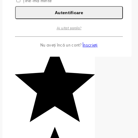
Ține-mă minte
Autentificare
Ai uitat parola?
Nu aveți încă un cont?
Înscrieți