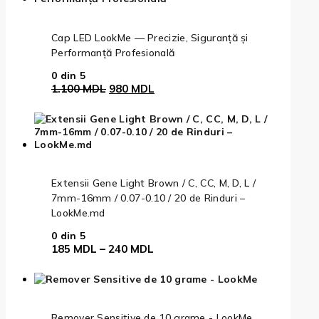
Cap LED LookMe — Precizie, Siguranță și
Performanță Profesională
0
din 5
1.100
MDL
980
MDL
Extensii Gene Light Brown / C, CC, M, D, L /
7mm-16mm / 0.07-0.10 / 20 de Rinduri –
LookMe.md
0
din 5
185
MDL
–
240
MDL
Remover Sensitive de 10 grame - LookMe