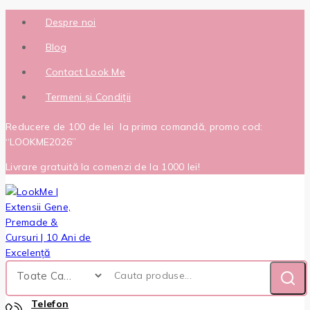
Despre noi
Blog
Contact Look Me
Termeni și Condiții
Reducere de 100 de lei la prima comandă, promo cod:
“LOOKME2026”
Livrare gratuită la comenzi de la 1000 lei!
Telefon