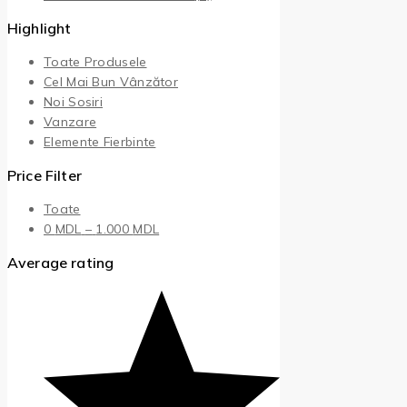
Highlight
Toate Produsele
Cel Mai Bun Vânzător
Noi Sosiri
Vanzare
Elemente Fierbinte
Price Filter
Toate
0
MDL
–
1.000
MDL
Average rating