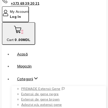
+373 69 39 20 21
My Account
Log In
0
Cart
0
.00MDL
Acasă
Magazin
Categorii
PREMADE Extensii Gene
Extensii de gene negre
Extensii de gene brown
Adezivi p/u extensii gene