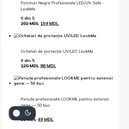
Patchuri Negre Profesionale LED/UV Safe -
LookMe
0
din 5
202
MDL
159
MDL
Ochelari de protecție UV/LED LookMe
0
din 5
120
MDL
88
MDL
Periuțe profesionale LOOKME pentru extensii
gene — 50 buc
0
din 5
80
MDL
49
MDL