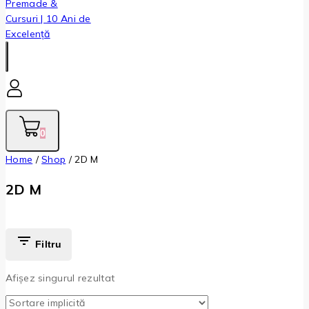
0
Home
/
Shop
/
2D M
2D M
Filtru
Afișez singurul rezultat