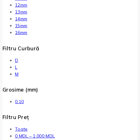
12mm
13mm
14mm
15mm
16mm
Filtru Curbură
D
L
M
Grosime (mm)
0.10
Filtru Preț
Toate
0
MDL
–
1.000
MDL