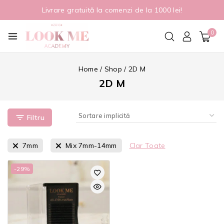
Livrare gratuită la comenzi de la 1000 lei!
0
Home
/
Shop
/
2D M
2D M
Filtru
7mm
Mix 7mm-14mm
Clar Toate
-29%