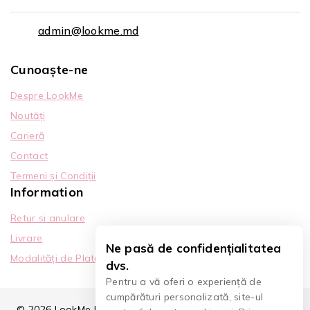
admin@lookme.md
Cunoaște-ne
Despre LookMe
Noutăți
Carieră
Contact
Termeni și Condiții
Information
Retur si anulare
Livrare
Ne pasă de confidențialitatea
Modalități de Plată
dvs.
Pentru a vă oferi o experiență de
cumpărături personalizată, site-ul
© 2026 LookMe | Extensii Gene, Premade & Cursuri | 10 Ani