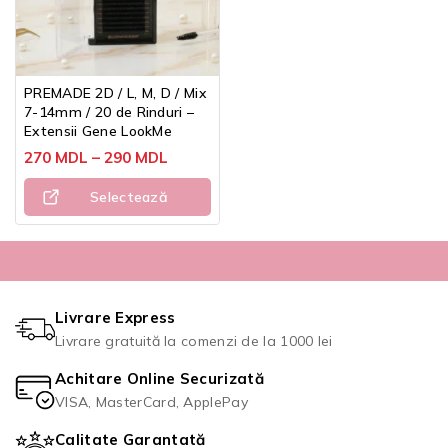
PREMADE 2D / L, M, D / Mix
7-14mm / 20 de Rinduri –
Extensii Gene LookMe
270
MDL
–
290
MDL
Selectează
Opțiunile
Livrare Express
Livrare gratuită la comenzi de la 1000 lei
Achitare Online Securizată
VISA, MasterCard, ApplePay
Calitate Garantată