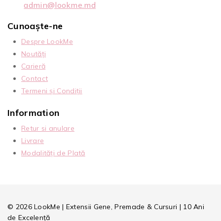
admin@lookme.md
Cunoaște-ne
Despre LookMe
Noutăți
Carieră
Contact
Termeni și Condiții
Information
Retur si anulare
Livrare
Modalități de Plată
© 2026 LookMe | Extensii Gene, Premade & Cursuri | 10 Ani
de Excelență