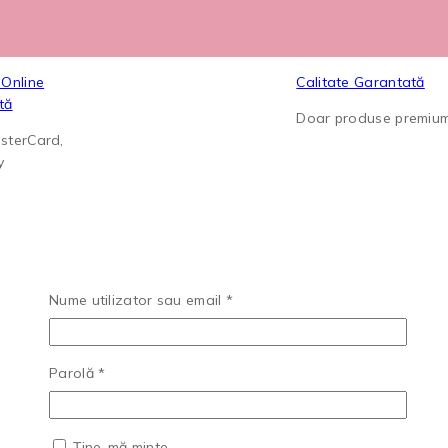
 Online
Calitate Garantată
tă
Doar produse premiu
sterCard,
y
Obligatoriu
Nume utilizator sau email
*
Obligatoriu
Parolă
*
Ține-mă minte