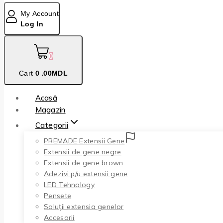
My Account
Log In
0
Cart
0
.00MDL
Acasă
Magazin
Categorii
PREMADE Extensii Gene
Extensii de gene negre
Extensii de gene brown
Adezivi p/u extensii gene
LED Tehnology
Pensete
Soluții extensia genelor
Accesorii