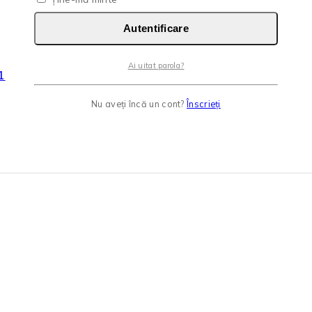
Autentificare
Ai uitat parola?
1
Nu aveți încă un cont?
Înscrieți