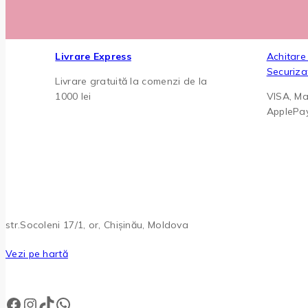
Livrare Express
Achitare
Securiza
Livrare gratuită la comenzi de la
1000 lei
VISA, Ma
ApplePa
str.Socoleni 17/1, or, Chișinău, Moldova
Vezi pe hartă
Facebook
Instagram
TikTok
WhatsApp