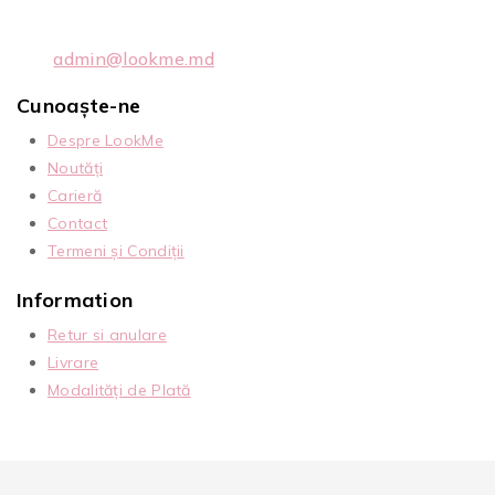
admin@lookme.md
Cunoaște-ne
Despre LookMe
Noutăți
Carieră
Contact
Termeni și Condiții
Information
Retur si anulare
Livrare
Modalități de Plată