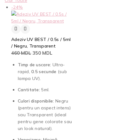
Clar Toate
-24%
Adeziv UV BEST / 0.5s / 5ml
/ Negru, Transparent
460
MDL
350
MDL
Timp de uscare:
Ultra-
rapid,
0.5 secunde
(sub
lampa UV).
Cantitate:
5ml.
Culori disponibile:
Negru
(pentru un aspect intens)
sau Transparent (ideal
pentru gene colorate sau
un look natural).
Vaporizare:
Minimă,