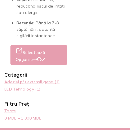
reducând riscul de iritații
sau alergii.
Retenție:
Până la 7-8
săptămâni, datorită
sigilării instantanee.
Selectează
Opțiunile
Categorii
Adezivi p/u extensii gene
(1)
LED Tehnology
(1)
Filtru Preț
Toate
0
MDL
–
1.000
MDL