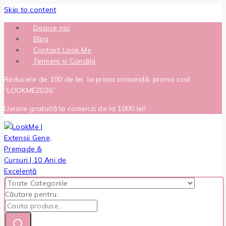
Skip to content
Despre noi
Blog
Contact Look Me
Termeni și Condiții
Reducere de 100 de lei la prima comandă, promo cod:
“LOOKME2026”
Livrare gratuită la comenzi de la 1000 lei!
Căutare pentru: