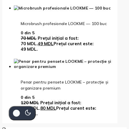
Microbrush profesionale LOOKME — 100 buc
0
din 5
70
MDL
Prețul inițial a fost:
70 MDL.
49
MDL
Prețul curent este:
49 MDL.
Penar pentru pensete LOOKME – protecție și
organizare premium
0
din 5
120
MDL
Prețul inițial a fost:
120 MDL.
80
MDL
Prețul curent este:
80 MDL.