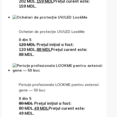
202 MDL.
159
MDL
Prețul curent este:
159 MDL.
Ochelari de protecție UV/LED LookMe
0
din 5
120
MDL
Prețul inițial a fost:
120 MDL.
88
MDL
Prețul curent este:
88 MDL.
Periuțe profesionale LOOKME pentru extensii
gene — 50 buc
0
din 5
80
MDL
Prețul inițial a fost:
80 MDL.
49
MDL
Prețul curent este:
49 MDL.