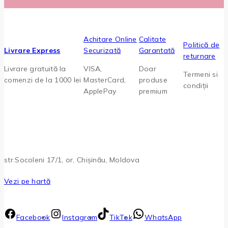
Achitare Online
Calitate
Politică de
Livrare Express
Securizată
Garantată
returnare
Livrare gratuită la
VISA,
Doar
Termeni si
comenzi de la 1000 lei
MasterCard,
produse
condiții
ApplePay
premium
str.Socoleni 17/1, or, Chișinău, Moldova
Vezi pe hartă
Facebook
Instagram
TikTok
WhatsApp