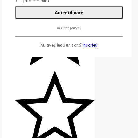
Ține-mă minte
Autentificare
Ai uitat parola?
Nu aveți încă un cont?
Înscrieți