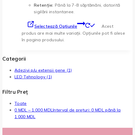
Retenție:
Până la 7-8 săptămâni, datorită
sigilării instantanee.
Selectează Opțiunile
Acest
produs are mai multe variații. Opțiunile pot fi alese
în pagina produsului.
Categorii
Adezivi p/u extensii gene
(1)
LED Tehnology
(1)
Filtru Preț
Toate
0
MDL
–
1.000
MDL
Interval de prețuri: 0 MDL până la
1.000 MDL