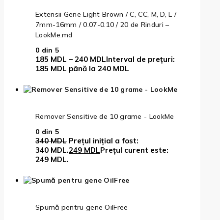
Extensii Gene Light Brown / C, CC, M, D, L /
7mm-16mm / 0.07-0.10 / 20 de Rinduri –
LookMe.md
0
din 5
185
MDL
–
240
MDL
Interval de prețuri:
185 MDL până la 240 MDL
Remover Sensitive de 10 grame - LookMe
0
din 5
340
MDL
Prețul inițial a fost:
340 MDL.
249
MDL
Prețul curent este:
249 MDL.
Spumă pentru gene OilFree