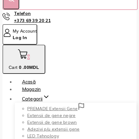
Telefon
+373 69 39 20 21
My Account
Log In
0
Cart
0
.00MDL
Acasă
Magazin
Categorii
PREMADE Extensii Gene
Extensii de gene negre
Extensii de gene brown
Adezivi p/u extensii gene
LED Tehnology