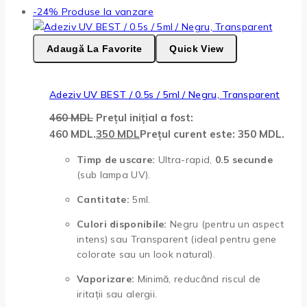
-24%
Produse la vanzare
Adaugă La Favorite
Quick View
Adeziv UV BEST / 0.5s / 5ml / Negru, Transparent
460
MDL
Prețul inițial a fost:
460 MDL.
350
MDL
Prețul curent este: 350 MDL.
Timp de uscare:
Ultra-rapid,
0.5 secunde
(sub lampa UV).
Cantitate:
5ml.
Culori disponibile:
Negru (pentru un aspect
intens) sau Transparent (ideal pentru gene
colorate sau un look natural).
Vaporizare:
Minimă, reducând riscul de
iritații sau alergii.