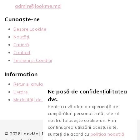
admin@lookme.md
Cunoaște-ne
Despre LookMe
Noutăți
Carieră
Contact
Termeni și Condiții
Information
Retur si anulare
Ne pasă de confidențialitatea
Livrare
dvs.
Modalități de Plată
Pentru a vă oferi o experiență de
cumpărături personalizată, site-ul
nostru folosește cookie-uri. Prin
continuarea utilizării acestui site,
© 2026 LookMe | Extensii Gene, Premade & Cursuri | 10 Ani
sunteți de acord cu
politica noastră