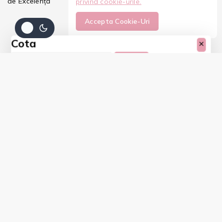
de Excelență
privind cookie-urile.
Accepta Cookie-Uri
Cota
Copy
Shopping Cart
Coșul tău este gol
Niciun produs în coș. Du-te, umple-l cu ceva ce-ți place!
Începe De Cumpărături Acum