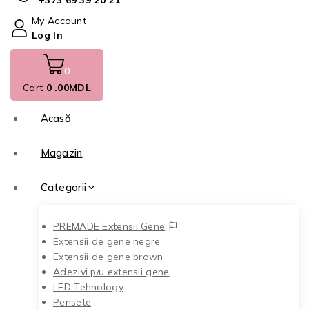
+373 69 39 20 21
My Account
Log In
0
Cart
0
.00MDL
Acasă
Magazin
Categorii
PREMADE Extensii Gene
Extensii de gene negre
Extensii de gene brown
Adezivi p/u extensii gene
LED Tehnology
Pensete