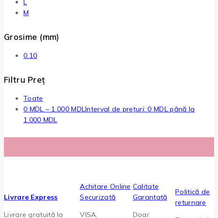
L
M
Grosime (mm)
0.10
Filtru Preț
Toate
0
MDL
–
1.000
MDL
Interval de prețuri: 0 MDL până la
1.000 MDL
Achitare Online
Calitate
Politică de
Livrare Express
Securizată
Garantată
returnare
Livrare gratuită la
VISA,
Doar