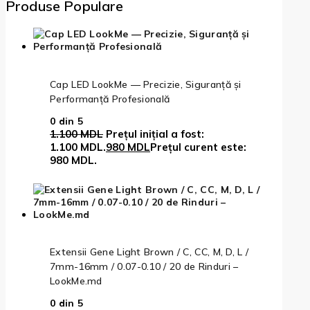
Produse Populare
Cap LED LookMe — Precizie, Siguranță și
Performanță Profesională
0
din 5
1.100
MDL
Prețul inițial a fost:
1.100 MDL.
980
MDL
Prețul curent este:
980 MDL.
Extensii Gene Light Brown / C, CC, M, D, L /
7mm-16mm / 0.07-0.10 / 20 de Rinduri –
LookMe.md
0
din 5