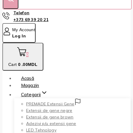
Telefon
+373 69 39 20 21
My Account
Log In
0
Cart
0
.00MDL
Acasă
Magazin
Categorii
PREMADE Extensii Gene
Extensii de gene negre
Extensii de gene brown
Adezivi p/u extensii gene
LED Tehnology