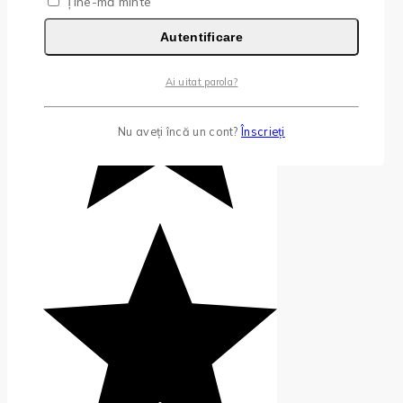
Ține-mă minte
Autentificare
Ai uitat parola?
Nu aveți încă un cont?
Înscrieți