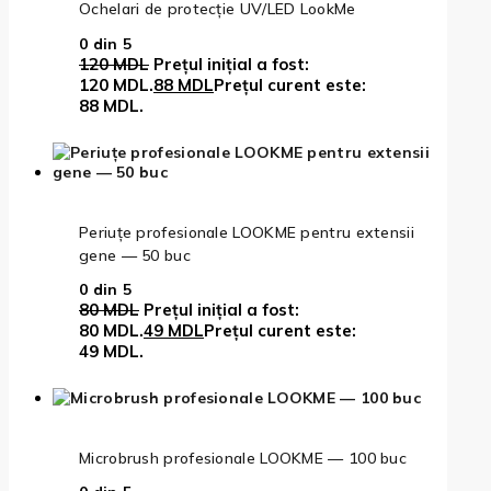
Ochelari de protecție UV/LED LookMe
0
din 5
120
MDL
Prețul inițial a fost:
120 MDL.
88
MDL
Prețul curent este:
88 MDL.
Periuțe profesionale LOOKME pentru extensii
gene — 50 buc
0
din 5
80
MDL
Prețul inițial a fost:
80 MDL.
49
MDL
Prețul curent este:
49 MDL.
Microbrush profesionale LOOKME — 100 buc