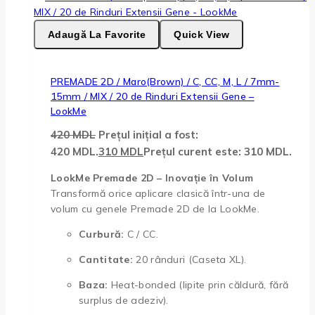
Adaugă La Favorite
Quick View
PREMADE 2D / Maro(Brown) / C, CC, M, L / 7mm-
15mm / MIX / 20 de Rinduri Extensii Gene –
LookMe
420
MDL
Prețul inițial a fost:
420 MDL.
310
MDL
Prețul curent este: 310 MDL.
LookMe Premade 2D – Inovație în Volum
Transformă orice aplicare clasică într-una de
volum cu genele Premade 2D de la LookMe.
Curbură:
C / CC.
Cantitate:
20 rânduri (Caseta XL).
Baza:
Heat-bonded (lipite prin căldură, fără
surplus de adeziv).