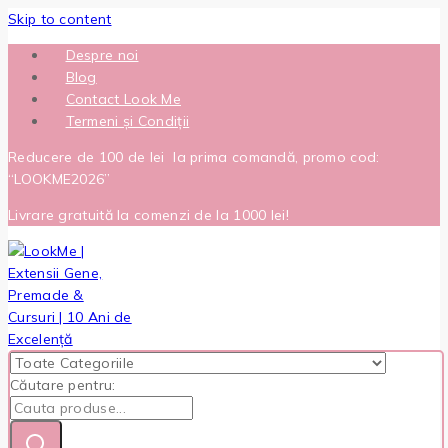
Skip to content
Despre noi
Blog
Contact Look Me
Termeni și Condiții
Reducere de 100 de lei la prima comandă, promo cod:
“LOOKME2026”
Livrare gratuită la comenzi de la 1000 lei!
Căutare pentru: