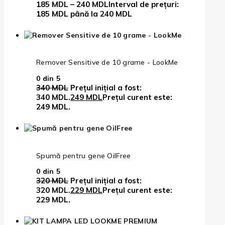
185
MDL
–
240
MDL
Interval de prețuri:
185 MDL până la 240 MDL
Remover Sensitive de 10 grame - LookMe
0
din 5
340
MDL
Prețul inițial a fost:
340 MDL.
249
MDL
Prețul curent este:
249 MDL.
Spumă pentru gene OilFree
0
din 5
320
MDL
Prețul inițial a fost:
320 MDL.
229
MDL
Prețul curent este:
229 MDL.