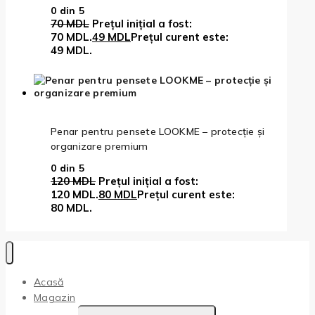
0
din 5
70
MDL
Prețul inițial a fost:
70 MDL.
49
MDL
Prețul curent este:
49 MDL.
Penar pentru pensete LOOKME – protecție și
organizare premium
0
din 5
120
MDL
Prețul inițial a fost:
120 MDL.
80
MDL
Prețul curent este:
80 MDL.
Acasă
Magazin