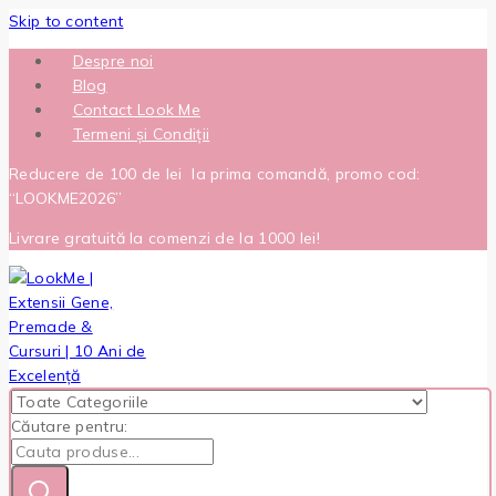
Skip to content
Despre noi
Blog
Contact Look Me
Termeni și Condiții
Reducere de 100 de lei la prima comandă, promo cod:
“LOOKME2026”
Livrare gratuită la comenzi de la 1000 lei!
Căutare pentru: