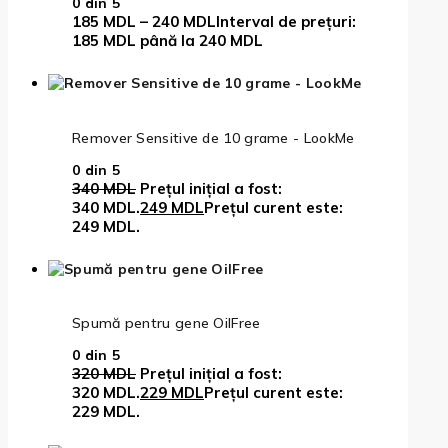
0
din 5
185
MDL
–
240
MDL
Interval de prețuri:
185 MDL până la 240 MDL
Remover Sensitive de 10 grame - LookMe
0
din 5
340
MDL
Prețul inițial a fost:
340 MDL.
249
MDL
Prețul curent este:
249 MDL.
Spumă pentru gene OilFree
0
din 5
320
MDL
Prețul inițial a fost:
320 MDL.
229
MDL
Prețul curent este:
229 MDL.