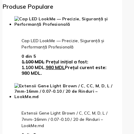
Produse Populare
Cap LED LookMe — Precizie, Siguranță și
Performanță Profesională
0
din 5
1.100
MDL
Prețul inițial a fost:
1.100 MDL.
980
MDL
Prețul curent este:
980 MDL.
Extensii Gene Light Brown / C, CC, M, D, L /
7mm-16mm / 0.07-0.10 / 20 de Rinduri –
LookMe.md