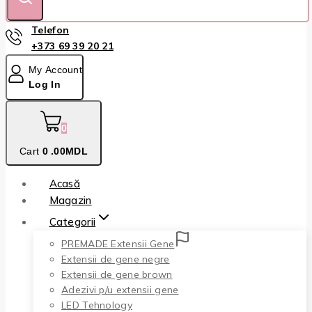
Telefon
+373 69 39 20 21
My Account
Log In
0
Cart
0
.00MDL
Acasă
Magazin
Categorii
PREMADE Extensii Gene
Extensii de gene negre
Extensii de gene brown
Adezivi p/u extensii gene
LED Tehnology