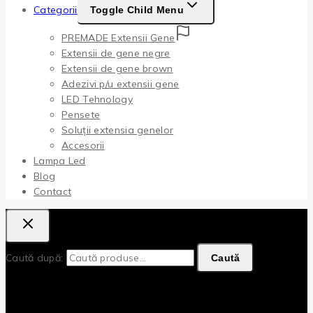
Categorii
Toggle Child Menu
PREMADE Extensii Gene
Extensii de gene negre
Extensii de gene brown
Adezivi p/u extensii gene
LED Tehnology
Pensete
Soluții extensia genelor
Accesorii
Lampa Led
Blog
Contact
Caută după:
Caută