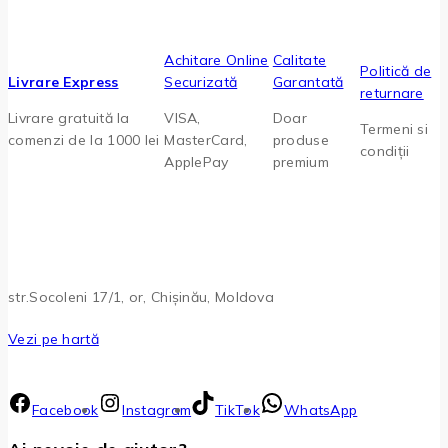
Achitare Online
Calitate
Politică de
Livrare Express
Securizată
Garantată
returnare
Livrare gratuită la
VISA,
Doar
Termeni si
comenzi de la 1000 lei
MasterCard,
produse
condiții
ApplePay
premium
str.Socoleni 17/1, or, Chișinău, Moldova
Vezi pe hartă
Facebook
Instagram
TikTok
WhatsApp