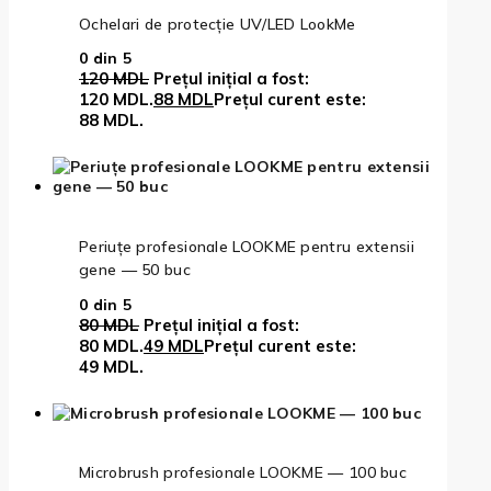
Ochelari de protecție UV/LED LookMe
0
din 5
120
MDL
Prețul inițial a fost:
120 MDL.
88
MDL
Prețul curent este:
88 MDL.
Periuțe profesionale LOOKME pentru extensii
gene — 50 buc
0
din 5
80
MDL
Prețul inițial a fost:
80 MDL.
49
MDL
Prețul curent este:
49 MDL.
Microbrush profesionale LOOKME — 100 buc