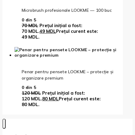
Microbrush profesionale LOOKME — 100 buc
0
din 5
70
MDL
Prețul inițial a fost:
70 MDL.
49
MDL
Prețul curent este:
49 MDL.
Penar pentru pensete LOOKME – protecție și
organizare premium
0
din 5
120
MDL
Prețul inițial a fost:
120 MDL.
80
MDL
Prețul curent este:
80 MDL.