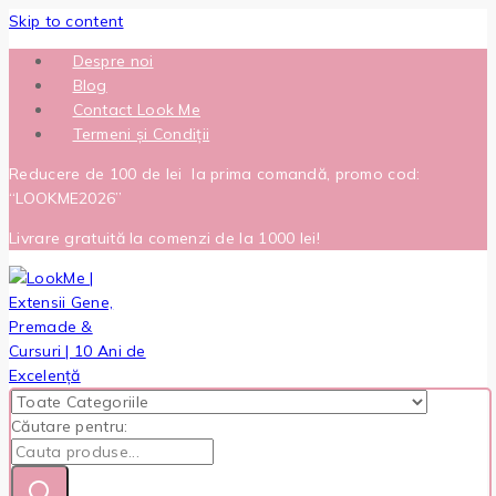
Skip to content
Despre noi
Blog
Contact Look Me
Termeni și Condiții
Reducere de 100 de lei la prima comandă, promo cod:
“LOOKME2026”
Livrare gratuită la comenzi de la 1000 lei!
Căutare pentru: