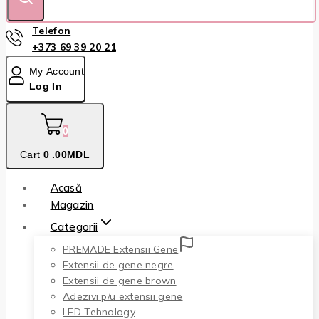
Telefon
+373 69 39 20 21
My Account
Log In
0
Cart
0
.00MDL
Acasă
Magazin
Categorii
PREMADE Extensii Gene
Extensii de gene negre
Extensii de gene brown
Adezivi p/u extensii gene
LED Tehnology