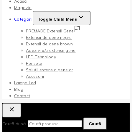
Acasă
Magazin
Categorii
Toggle Child Menu
PREMADE Extensii Gene
Extensii de gene negre
Extensii de gene brown
Adezivi p/u extensii gene
LED Tehnology
Pensete
Soluții extensia genelor
Accesorii
Lampa Led
Blog
Contact
Caută după:
Caută