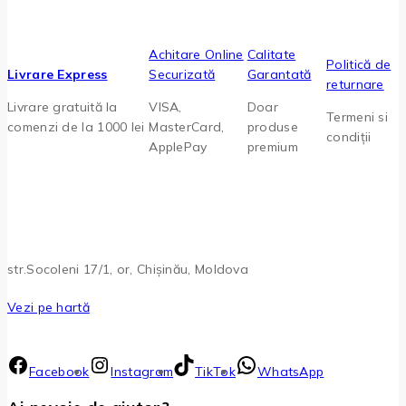
Achitare Online
Calitate
Politică de
Livrare Express
Securizată
Garantată
returnare
Livrare gratuită la
VISA,
Doar
Termeni si
comenzi de la 1000 lei
MasterCard,
produse
condiții
ApplePay
premium
str.Socoleni 17/1, or, Chișinău, Moldova
Vezi pe hartă
Facebook
Instagram
TikTok
WhatsApp