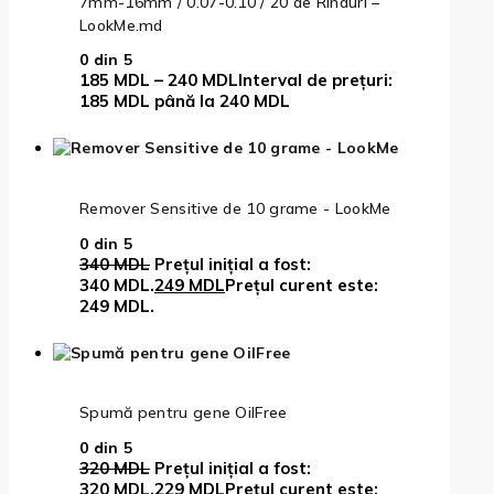
7mm-16mm / 0.07-0.10 / 20 de Rinduri –
LookMe.md
0
din 5
185
MDL
–
240
MDL
Interval de prețuri:
185 MDL până la 240 MDL
Remover Sensitive de 10 grame - LookMe
0
din 5
340
MDL
Prețul inițial a fost:
340 MDL.
249
MDL
Prețul curent este:
249 MDL.
Spumă pentru gene OilFree
0
din 5
320
MDL
Prețul inițial a fost:
320 MDL.
229
MDL
Prețul curent este: