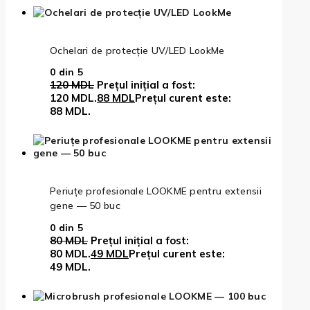
Ochelari de protecție UV/LED LookMe
0
din 5
120
MDL
Prețul inițial a fost:
120 MDL.
88
MDL
Prețul curent este:
88 MDL.
Periuțe profesionale LOOKME pentru extensii
gene — 50 buc
0
din 5
80
MDL
Prețul inițial a fost:
80 MDL.
49
MDL
Prețul curent este:
49 MDL.