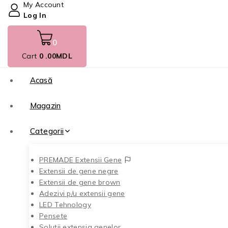
My Account
Log In
0
Cart
0
.00MDL
Acasă
Magazin
Categorii
PREMADE Extensii Gene
Extensii de gene negre
Extensii de gene brown
Adezivi p/u extensii gene
LED Tehnology
Pensete
Soluții extensia genelor