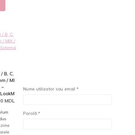
 B, C,
m / MIX
 –
Nume utilizator sau email
*
e LookMe
50
MDL
olum
Parolă
*
edus
nzime
taiele