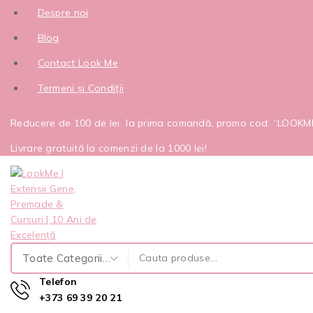
Despre noi
Blog
Contact Look Me
Termeni și Condiții
Reducere de 100 de lei la prima comandă, promo cod: “LOOK
Livrare gratuită la comenzi de la 1000 lei!
Telefon
+373 69 39 20 21