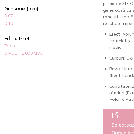
premade 3D. O
Grosime (mm)
generoasă cu 
0.07
rânduri, creată
0.10
rezultate impec
Efect:
Volu
Filtru Preț
catifelat și
Toate
medie.
0
MDL
–
1.000
MDL
Curburi:
C &
Bază:
Ultra-
(heat-bonde
Cantitate:
2
rânduri (Ext
Volume Pack
Selectea
Opțiunile