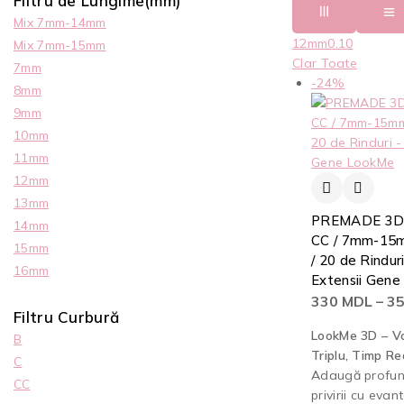
Filtru de Lungime(mm)
Mix 7mm-14mm
12mm
0.10
Mix 7mm-15mm
Clar Toate
7mm
-24%
8mm
9mm
10mm
11mm
12mm
13mm
PREMADE 3D /
14mm
CC / 7mm-15m
15mm
/ 20 de Rinduri
16mm
Extensii Gen
330
MDL
–
3
Filtru Curbură
LookMe 3D – V
B
Triplu, Timp R
C
Adaugă profu
CC
privirii cu evan