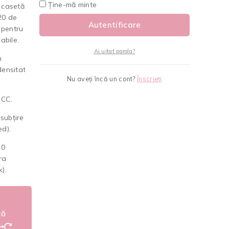
Ține-mă minte
 casetă
20 de
Autentificare
 pentru
abile.
Ai uitat parola?
m
 densitate
Nu aveți încă un cont?
Înscrieți
 CC.
subțire
d).
0
ra
).
ză