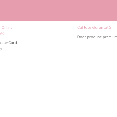
 Online
Calitate Garantată
ată
Doar produse premiu
asterCard,
ay