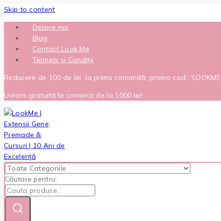
Skip to content
Despre noi
Blog
Contact Look Me
Termeni și Condiții
Reducere de 100 de lei la prima comandă, promo cod: “LOOKM
Livrare gratuită la comenzi de la 1000 lei!
Căutare pentru: