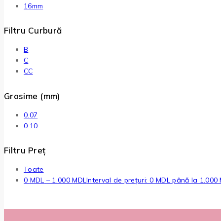
16mm
Filtru Curbură
B
C
CC
Grosime (mm)
0.07
0.10
Filtru Preț
Toate
0
MDL
–
1.000
MDL
Interval de prețuri: 0 MDL până la 1.000