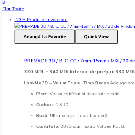
B
Clar Toate
-23%
Produse la vanzare
Adaugă La Favorite
Quick View
PREMADE 3D / B, C, CC / 7mm-15mm / MIX / 20 de 
330
MDL
–
340
MDL
Interval de prețuri: 330 M
LookMe 3D – Volum Triplu, Timp Redus
Adaugă profu
Efect:
Volum catifelat și densitate medie.
Curburi:
C & CC.
Bază:
Ultra-subțire (heat-bonded).
Cantitate:
20 rânduri (Extra Volume Pack).