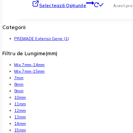
Selectează Opțiunile
Acest prod
Categorii
PREMADE Extensii Gene
(1)
Filtru de Lungime(mm)
Mix 7mm-14mm
Mix 7mm-15mm
7mm
8mm
9mm
10mm
11mm
12mm
13mm
14mm
15mm