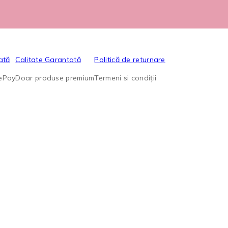
ată
Calitate Garantată
Politică de returnare
lePay
Doar produse premium
Termeni si condiții