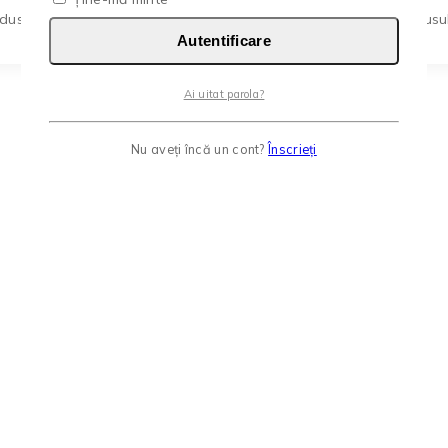
us are mai multe variații. Opțiunile pot fi alese în pagina produsul
Autentificare
Ai uitat parola?
Nu aveți încă un cont?
Înscrieți