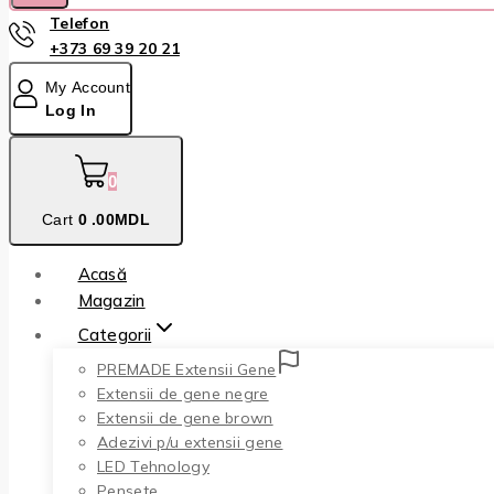
Telefon
+373 69 39 20 21
My Account
Log In
0
Cart
0
.00MDL
Acasă
Magazin
Categorii
PREMADE Extensii Gene
Extensii de gene negre
Extensii de gene brown
Adezivi p/u extensii gene
LED Tehnology
Pensete