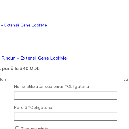
Rinduri – Extensii Gene LookMe
DL până la 340 MDL
nzime privirii cu evantaiele premade 3D. O casetă generoasă cu 2
Nume utilizator sau email
*
Obligatoriu
Parolă
*
Obligatoriu
Ține-mă minte