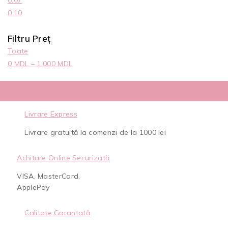
0.07
0.10
Filtru Preț
Toate
0
MDL
–
1.000
MDL
Livrare Express
Livrare gratuită la comenzi de la 1000 lei
Achitare Online Securizată
VISA, MasterCard,
ApplePay
Calitate Garantată