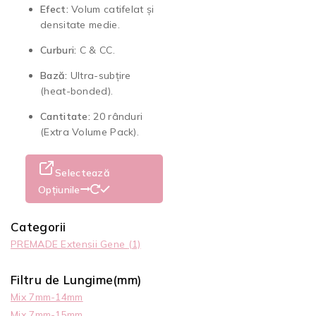
Efect:
Volum catifelat și
densitate medie.
Curburi:
C & CC.
Bază:
Ultra-subțire
(heat-bonded).
Cantitate:
20 rânduri
(Extra Volume Pack).
Selectează
Opțiunile
Categorii
PREMADE Extensii Gene
(1)
Filtru de Lungime(mm)
Mix 7mm-14mm
Mix 7mm-15mm