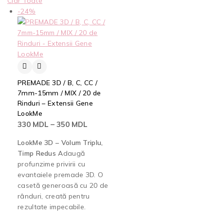
Clar Toate
-24%
PREMADE 3D / B, C, CC /
7mm-15mm / MIX / 20 de
Rinduri – Extensii Gene
LookMe
330
MDL
–
350
MDL
LookMe 3D – Volum Triplu,
Timp Redus
Adaugă
profunzime privirii cu
evantaiele premade 3D. O
casetă generoasă cu 20 de
rânduri, creată pentru
rezultate impecabile.