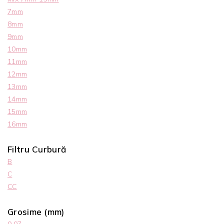
7mm
8mm
9mm
10mm
11mm
12mm
13mm
14mm
15mm
16mm
Filtru Curbură
B
C
CC
Grosime (mm)