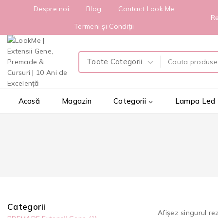
Despre noi
Blog
Contact Look Me
Re
Termeni și Condiții
Acasă
Magazin
Categorii
Lampa Led
Categorii
Afișez singurul re