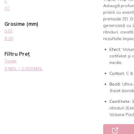
C
Adaugă profu
CC
privirii cu evan
premade 3D. O
Grosime (mm)
generoasă cu 
0.07
rânduri, creată
0.10
rezultate impec
Efect:
Volu
Filtru Preț
catifelat și
Toate
medie.
0
MDL
–
1.000
MDL
Curburi:
C &
Bază:
Ultra-
(heat-bonde
Cantitate:
2
rânduri (Ext
Volume Pack