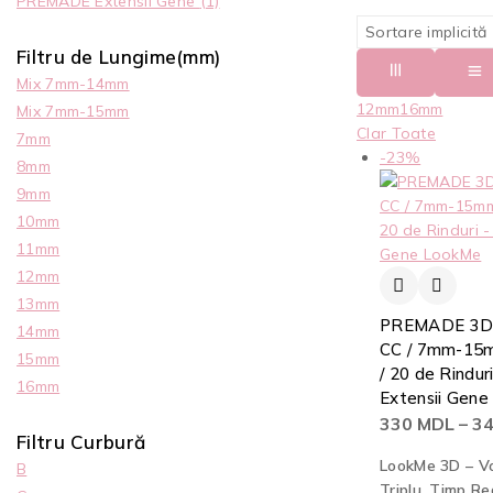
PREMADE Extensii Gene
(1)
Filtru de Lungime(mm)
Mix 7mm-14mm
12mm
16mm
Mix 7mm-15mm
Clar Toate
7mm
-23%
8mm
9mm
10mm
11mm
12mm
13mm
PREMADE 3D /
14mm
CC / 7mm-15m
15mm
/ 20 de Rinduri
16mm
Extensii Gen
330
MDL
–
3
Filtru Curbură
LookMe 3D – V
B
Triplu, Timp R