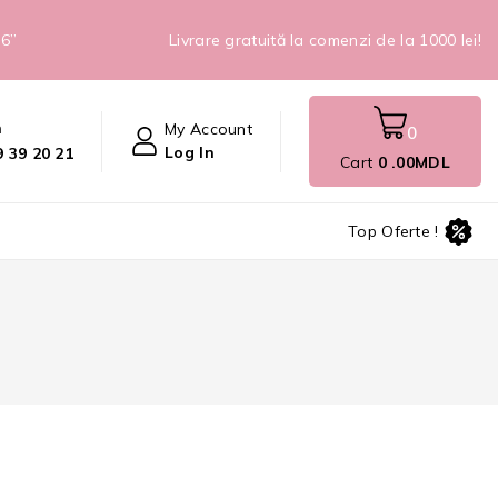
26”
Livrare gratuită la comenzi de la 1000 lei!
n
My Account
0
Log In
 39 20 21
Cart
0
.00MDL
Top Oferte !