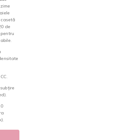
nzime
taiele
 casetă
20 de
 pentru
abile.
m
 densitate
 CC.
subțire
d).
0
ra
).