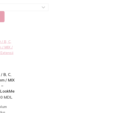
 B, C,
m / MIX
 –
e LookMe
40
MDL
olum
edus