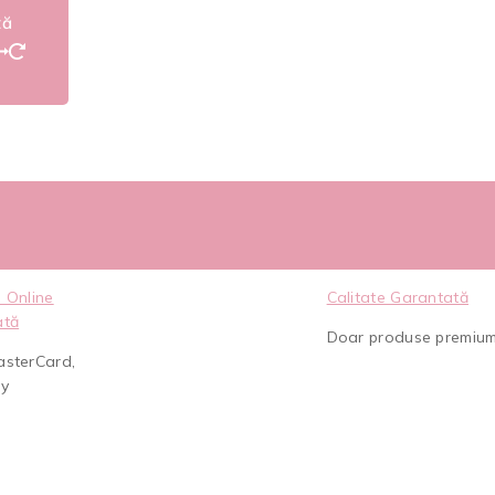
ză
 Online
Calitate Garantată
ată
Doar produse premiu
asterCard,
ay