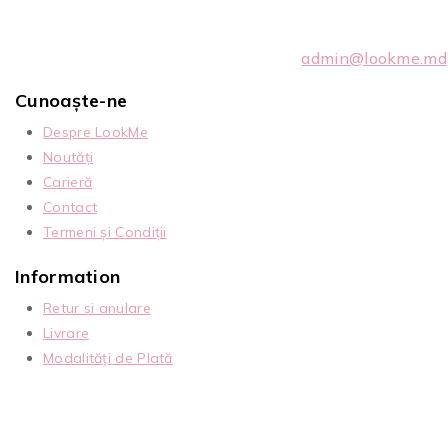
admin@lookme.md
Cunoaște-ne
Despre LookMe
Noutăți
Carieră
Contact
Termeni și Condiții
Information
Retur si anulare
Livrare
Modalități de Plată