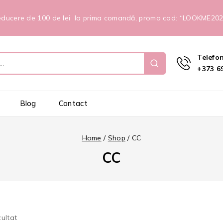
ducere de 100 de lei la prima comandă, promo cod: “LOOKME20
Telefo
+373 69
Blog
Contact
Home
/
Shop
/
CC
CC
zultat