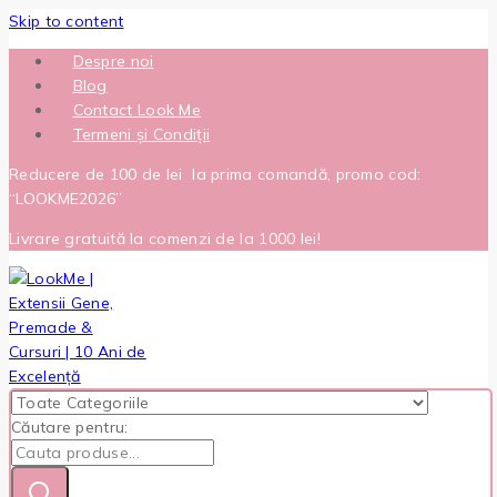
Skip to content
Despre noi
Blog
Contact Look Me
Termeni și Condiții
Reducere de 100 de lei la prima comandă, promo cod:
“LOOKME2026”
Livrare gratuită la comenzi de la 1000 lei!
Căutare pentru: