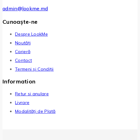
admin@lookme.md
Cunoaște-ne
Despre LookMe
Noutăți
Carieră
Contact
Termeni și Condiții
Information
Retur si anulare
Livrare
Modalități de Plată