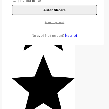
Ține-mă minte
Autentificare
Ai uitat parola?
Nu aveți încă un cont?
Înscrieți