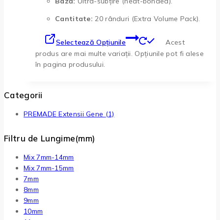
Bază:
Ultra-subțire (heat-bonded).
Cantitate:
20 rânduri (Extra Volume Pack).
Selectează Opțiunile
Acest
produs are mai multe variații. Opțiunile pot fi alese
în pagina produsului.
Categorii
PREMADE Extensii Gene
(1)
Filtru de Lungime(mm)
Mix 7mm-14mm
Mix 7mm-15mm
7mm
8mm
9mm
10mm