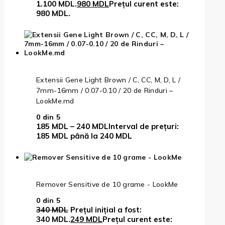
1.100 MDL.
980
MDL
Prețul curent este:
980 MDL.
Extensii Gene Light Brown / C, CC, M, D, L /
7mm-16mm / 0.07-0.10 / 20 de Rinduri –
LookMe.md
0
din 5
185
MDL
–
240
MDL
Interval de prețuri:
185 MDL până la 240 MDL
Remover Sensitive de 10 grame - LookMe
0
din 5
340
MDL
Prețul inițial a fost:
340 MDL.
249
MDL
Prețul curent este: