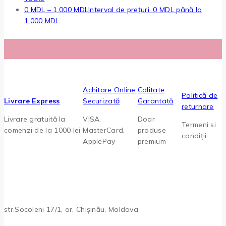
0
MDL
–
1.000
MDL
Interval de prețuri: 0 MDL până la
1.000 MDL
Achitare Online
Calitate
Politică de
Livrare Express
Securizată
Garantată
returnare
Livrare gratuită la
VISA,
Doar
Termeni si
comenzi de la 1000 lei
MasterCard,
produse
condiții
ApplePay
premium
str.Socoleni 17/1, or, Chișinău, Moldova