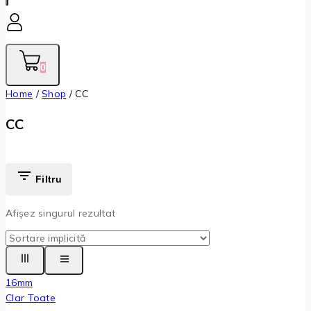
0
Home
/
Shop
/
CC
CC
Filtru
Afișez singurul rezultat
16mm
Clar Toate