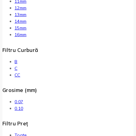
11mm
12mm
13mm
14mm
15mm
16mm
Filtru Curbură
B
C
CC
Grosime (mm)
0.07
0.10
Filtru Preț
Toate