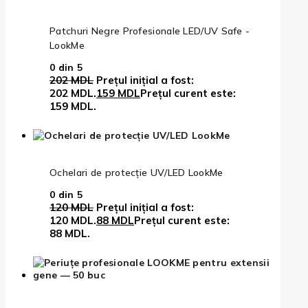
Patchuri Negre Profesionale LED/UV Safe -
LookMe
0
din 5
202
MDL
Prețul inițial a fost:
202 MDL.
159
MDL
Prețul curent este:
159 MDL.
Ochelari de protecție UV/LED LookMe
0
din 5
120
MDL
Prețul inițial a fost:
120 MDL.
88
MDL
Prețul curent este:
88 MDL.