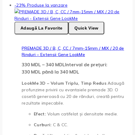
-23%
Produse la vanzare
Adaugă La Favorite
Quick View
PREMADE 3D / B, C, CC / 7mm-15mm / MIX / 20 de
Rinduri – Extensii Gene LookMe
330
MDL
–
340
MDL
Interval de prețuri:
330 MDL până la 340 MDL
LookMe 3D – Volum Triplu, Timp Redus
Adaugă
profunzime privirii cu evantaiele premade 3D. O
casetă generoasă cu 20 de rânduri, creată pentru
rezultate impecabile.
Efect:
Volum catifelat și densitate medie.
Curburi:
C & CC.