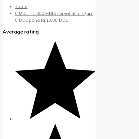
Toate
0
MDL
–
1.000
MDL
Interval de prețuri:
0 MDL până la 1.000 MDL
Average rating