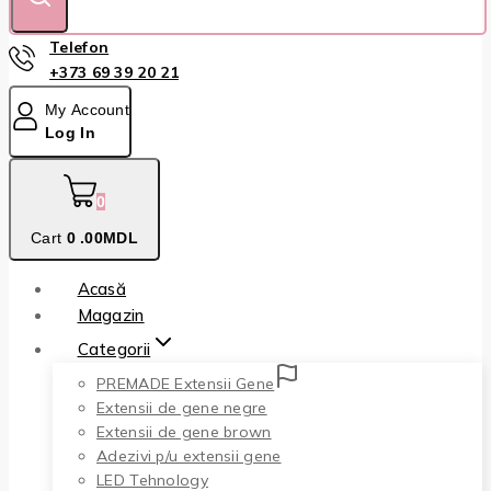
Telefon
+373 69 39 20 21
My Account
Log In
0
Cart
0
.00MDL
Acasă
Magazin
Categorii
PREMADE Extensii Gene
Extensii de gene negre
Extensii de gene brown
Adezivi p/u extensii gene
LED Tehnology