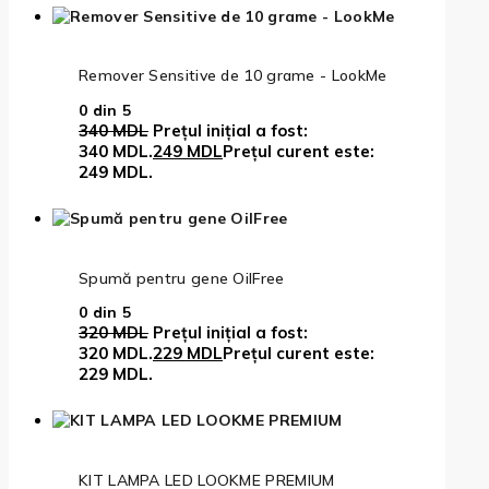
Remover Sensitive de 10 grame - LookMe
0
din 5
340
MDL
Prețul inițial a fost:
340 MDL.
249
MDL
Prețul curent este:
249 MDL.
Spumă pentru gene OilFree
0
din 5
320
MDL
Prețul inițial a fost:
320 MDL.
229
MDL
Prețul curent este:
229 MDL.
KIT LAMPA LED LOOKME PREMIUM