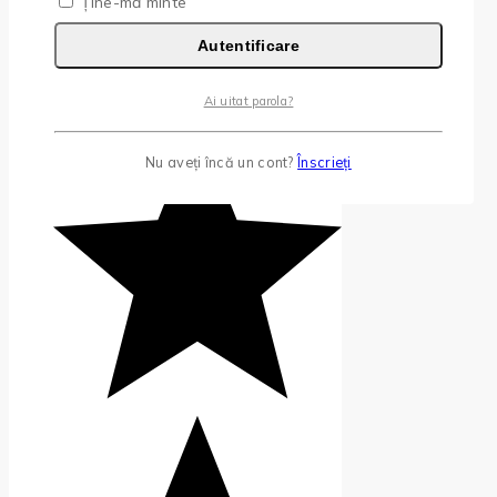
Ține-mă minte
Autentificare
Ai uitat parola?
Nu aveți încă un cont?
Înscrieți