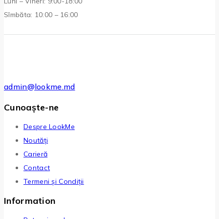
Luni – Vineri: 9:00-18:00
Sîmbăta: 10:00 – 16:00
admin@lookme.md
Cunoaște-ne
Despre LookMe
Noutăți
Carieră
Contact
Termeni și Condiții
Information