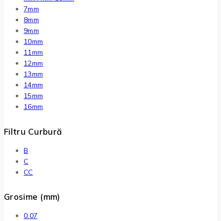
7mm
8mm
9mm
10mm
11mm
12mm
13mm
14mm
15mm
16mm
Filtru Curbură
B
C
CC
Grosime (mm)
0.07