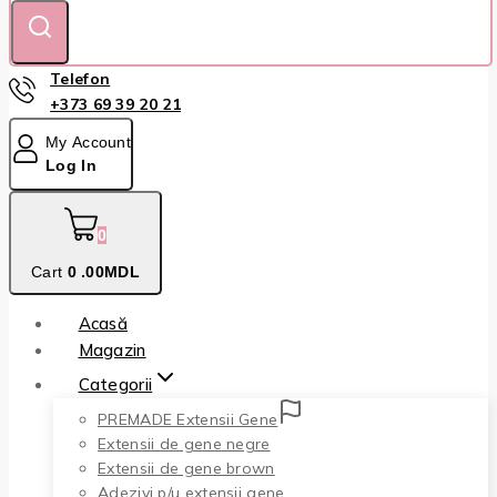
Telefon
+373 69 39 20 21
My Account
Log In
0
Cart
0
.00MDL
Acasă
Magazin
Categorii
PREMADE Extensii Gene
Extensii de gene negre
Extensii de gene brown
Adezivi p/u extensii gene