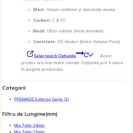
Efect:
Volum catifelat și densitate medie.
Curburi:
C & CC.
Bază:
Ultra-subțire (heat-bonded).
Cantitate:
20 rânduri (Extra Volume Pack).
Selectează Opțiunile
Acest
produs are mai multe variații. Opțiunile pot fi alese
în pagina produsului.
Categorii
PREMADE Extensii Gene
(1)
Filtru de Lungime(mm)
Mix 7mm-14mm
Mix 7mm-15mm