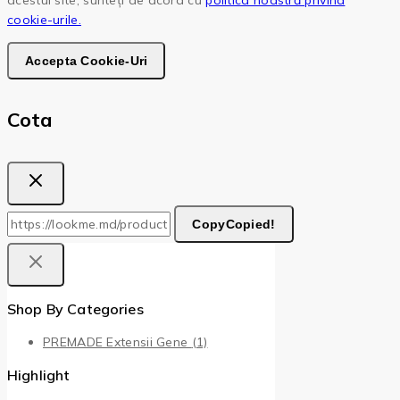
acestui site, sunteți de acord cu
politica noastră privind
cookie-urile.
Accepta Cookie-Uri
Cota
Copy
Copied!
Shop By Categories
PREMADE Extensii Gene
(1)
Highlight