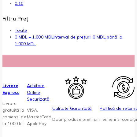
0.10
Filtru Preț
Toate
0
MDL
–
1.000
MDL
Interval de prețuri: 0 MDL până la
1.000 MDL
Livrare
Achitare
Express
Online
Securizată
Livrare
Calitate Garantată
Politică de return
gratuită la
VISA,
comenzi de
MasterCard,
Doar produse premium
Termeni si condiți
la 1000 lei
ApplePay