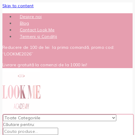
Skip to content
Despre noi
Blog
Contact Look Me
Termeni și Condiții
Reducere de 100 de lei la prima comandă, promo cod:
“LOOKME2026”
Livrare gratuită la comenzi de la 1000 lei!
Căutare pentru: