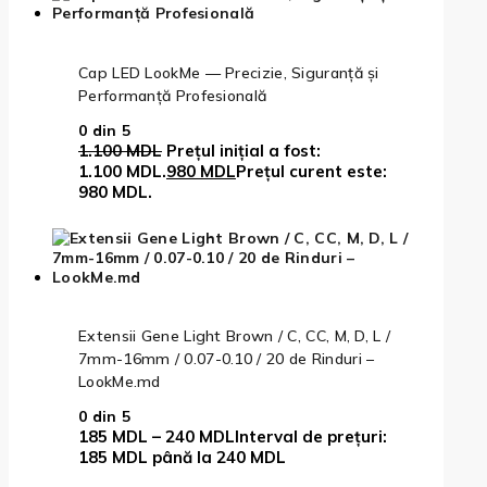
Cap LED LookMe — Precizie, Siguranță și
Performanță Profesională
0
din 5
1.100
MDL
Prețul inițial a fost:
1.100 MDL.
980
MDL
Prețul curent este:
980 MDL.
Extensii Gene Light Brown / C, CC, M, D, L /
7mm-16mm / 0.07-0.10 / 20 de Rinduri –
LookMe.md
0
din 5
185
MDL
–
240
MDL
Interval de prețuri:
185 MDL până la 240 MDL