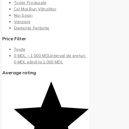
Toate Produsele
Cel Mai Bun Vânzător
Noi Sosiri
Vanzare
Elemente Fierbinte
Price Filter
Toate
0
MDL
–
1.000
MDL
Interval de prețuri:
0 MDL până la 1.000 MDL
Average rating