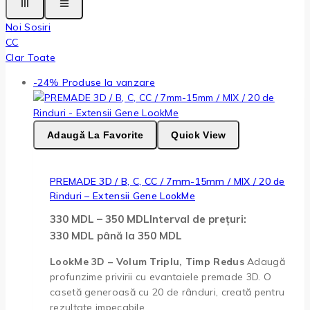
Noi Sosiri
CC
Clar Toate
-24%
Produse la vanzare
Adaugă La Favorite
Quick View
PREMADE 3D / B, C, CC / 7mm-15mm / MIX / 20 de
Rinduri – Extensii Gene LookMe
330
MDL
–
350
MDL
Interval de prețuri:
330 MDL până la 350 MDL
LookMe 3D – Volum Triplu, Timp Redus
Adaugă
profunzime privirii cu evantaiele premade 3D. O
casetă generoasă cu 20 de rânduri, creată pentru
rezultate impecabile.