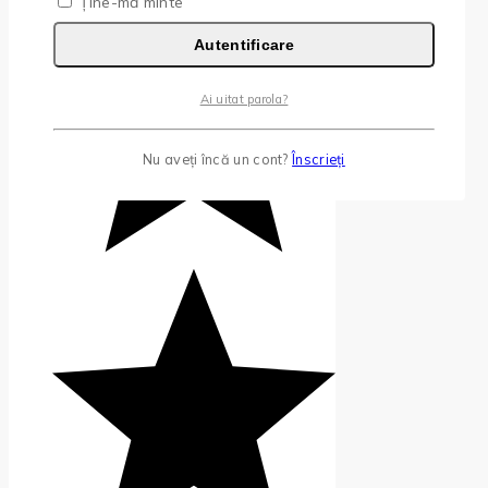
Ține-mă minte
Autentificare
Ai uitat parola?
Nu aveți încă un cont?
Înscrieți