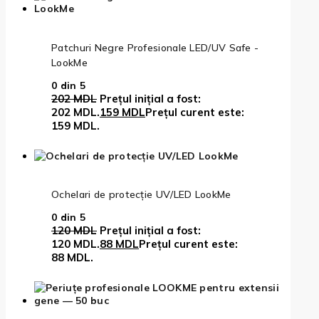
Patchuri Negre Profesionale LED/UV Safe -
LookMe
0
din 5
202
MDL
Prețul inițial a fost:
202 MDL.
159
MDL
Prețul curent este:
159 MDL.
Ochelari de protecție UV/LED LookMe
0
din 5
120
MDL
Prețul inițial a fost:
120 MDL.
88
MDL
Prețul curent este:
88 MDL.