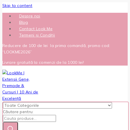
Skip to content
Despre noi
Blog
Contact Look Me
Termeni și Condiții
Reducere de 100 de lei la prima comandă, promo cod:
“LOOKME2026”
Livrare gratuită la comenzi de la 1000 lei!
Căutare pentru: