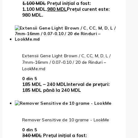
1.100
MDL
Prețul inițial a fost:
1.100 MDL.
980
MDL
Prețul curent este:
980 MDL.
Extensii Gene Light Brown / C, CC, M, D, L /
7mm-16mm / 0.07-0.10 / 20 de Rinduri –
LookMe.md
0
din 5
185
MDL
–
240
MDL
Interval de prețuri:
185 MDL până la 240 MDL
Remover Sensitive de 10 grame - LookMe
0
din 5
340
MDL
Prețul inițial a fost: