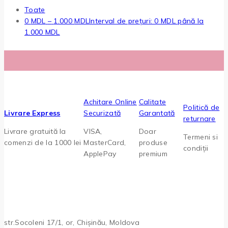
Toate
0
MDL
–
1.000
MDL
Interval de prețuri: 0 MDL până la
1.000 MDL
Achitare Online
Calitate
Politică de
Livrare Express
Securizată
Garantată
returnare
Livrare gratuită la
VISA,
Doar
Termeni si
comenzi de la 1000 lei
MasterCard,
produse
condiții
ApplePay
premium
str.Socoleni 17/1, or, Chișinău, Moldova