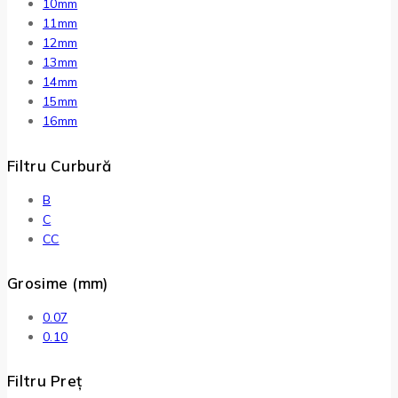
10mm
11mm
12mm
13mm
14mm
15mm
16mm
Filtru Curbură
B
C
CC
Grosime (mm)
0.07
0.10
Filtru Preț