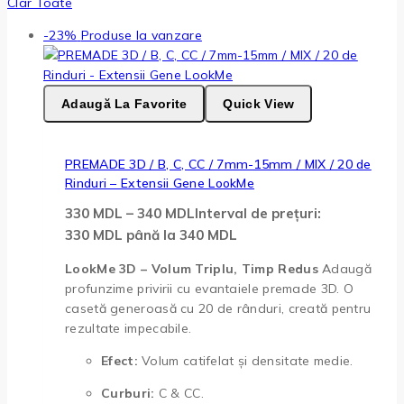
Clar Toate
-23%
Produse la vanzare
Adaugă La Favorite
Quick View
PREMADE 3D / B, C, CC / 7mm-15mm / MIX / 20 de
Rinduri – Extensii Gene LookMe
330
MDL
–
340
MDL
Interval de prețuri:
330 MDL până la 340 MDL
LookMe 3D – Volum Triplu, Timp Redus
Adaugă
profunzime privirii cu evantaiele premade 3D. O
casetă generoasă cu 20 de rânduri, creată pentru
rezultate impecabile.
Efect:
Volum catifelat și densitate medie.
Curburi:
C & CC.