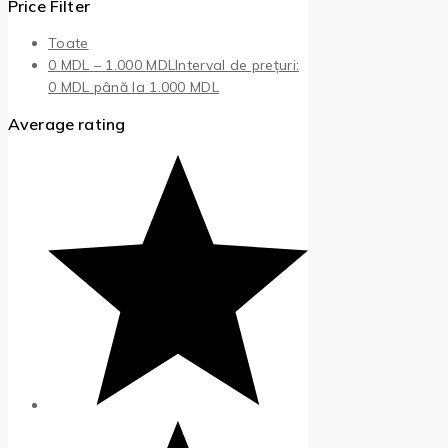
Price Filter
Toate
0
MDL
–
1.000
MDL
Interval de prețuri:
0 MDL până la 1.000 MDL
Average rating