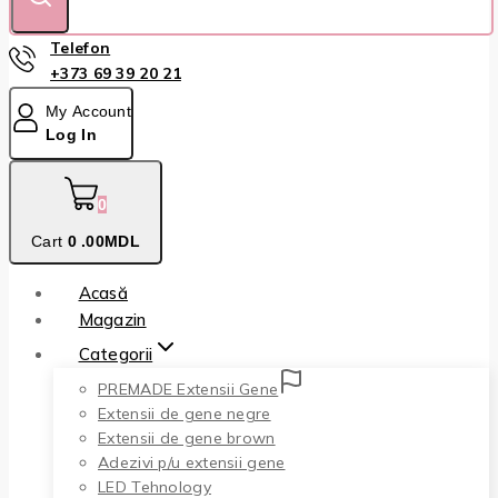
Telefon
+373 69 39 20 21
My Account
Log In
0
Cart
0
.00MDL
Acasă
Magazin
Categorii
PREMADE Extensii Gene
Extensii de gene negre
Extensii de gene brown
Adezivi p/u extensii gene
LED Tehnology