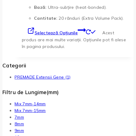
Bază:
Ultra-subțire (heat-bonded).
Cantitate:
20 rânduri (Extra Volume Pack).
Selectează Opțiunile
Acest
produs are mai multe variații. Opțiunile pot fi alese
în pagina produsului.
Categorii
PREMADE Extensii Gene
(1)
Filtru de Lungime(mm)
Mix 7mm-14mm
Mix 7mm-15mm
7mm
8mm
9mm