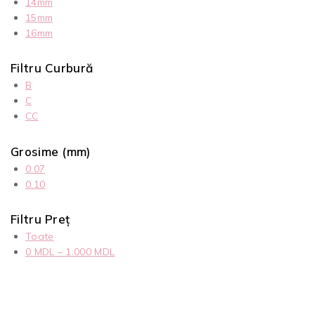
14mm
15mm
16mm
Filtru Curbură
B
C
CC
Grosime (mm)
0.07
0.10
Filtru Preț
Toate
0
MDL
–
1.000
MDL