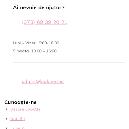
Ai nevoie de ajutor?
(373) 69 39 20 21
Luni – Vineri: 9:00-18:00
Sîmbăta: 10:00 – 16:00
admin@lookme.md
Cunoaște-ne
Despre LookMe
Noutăți
Carieră