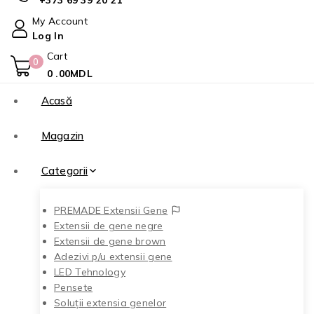
+373 69 39 20 21
My Account
Log In
Cart
0
0
.00MDL
Acasă
Magazin
Categorii
PREMADE Extensii Gene
Extensii de gene negre
Extensii de gene brown
Adezivi p/u extensii gene
LED Tehnology
Pensete
Soluții extensia genelor