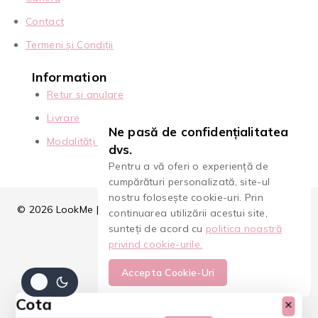
Contact
Termeni și Condiții
Information
Retur si anulare
Livrare
Ne pasă de confidențialitatea
Modalități de Plată
dvs.
Pentru a vă oferi o experiență de
cumpărături personalizată, site-ul
nostru folosește cookie-uri. Prin
© 2026 LookMe | Extensii Gene, Premade & Cursuri | 10 Ani
continuarea utilizării acestui site,
de Excelență
sunteți de acord cu
politica noastră
privind cookie-urile.
Accepta Cookie-Uri
Cota