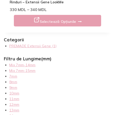
Rinduri – Extensii Gene LookMe
330
MDL
–
340
MDL
Selectează Opțiunile
Categorii
PREMADE Extensii Gene
(1)
Filtru de Lungime(mm)
Mix 7mm-14mm
Mix 7mm-15mm
7mm
8mm
9mm
10mm
11mm
12mm
13mm