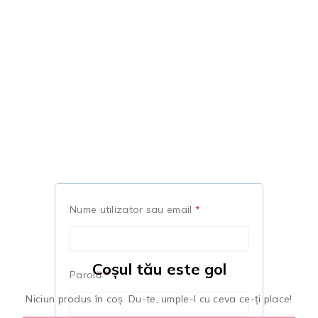
Nume utilizator sau email
*
Coșul tău este gol
Parolă
*
Niciun produs în coș. Du-te, umple-l cu ceva ce-ți place!