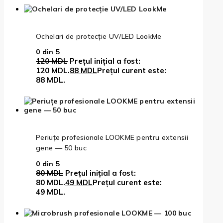
Ochelari de protecție UV/LED LookMe
0
din 5
120
MDL
Prețul inițial a fost:
120 MDL.
88
MDL
Prețul curent este:
88 MDL.
Periuțe profesionale LOOKME pentru extensii
gene — 50 buc
0
din 5
80
MDL
Prețul inițial a fost:
80 MDL.
49
MDL
Prețul curent este:
49 MDL.