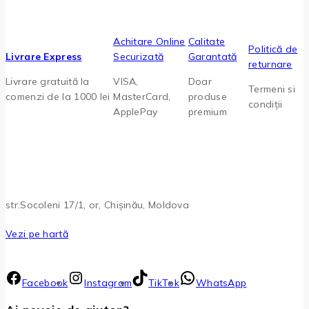
Achitare Online
Calitate
Politică de
Livrare Express
Securizată
Garantată
returnare
Livrare gratuită la
VISA,
Doar
Termeni si
comenzi de la 1000 lei
MasterCard,
produse
condiții
ApplePay
premium
str.Socoleni 17/1, or, Chișinău, Moldova
Vezi pe hartă
Facebook
Instagram
TikTok
WhatsApp