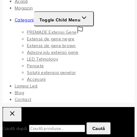
Acasă
Magazin
Categorii
Toggle Child Menu
PREMADE Extensii Gene
Extensii de gene negre
Extensii de gene brown
Adezivi p/u extensii gene
LED Tehnology
Pensete
Soluții extensia genelor
Accesorii
Lampa Led
Blog
Contact
Caută după:
Caută