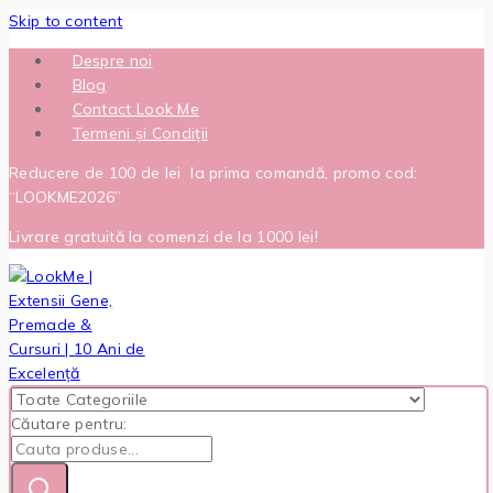
Skip to content
Despre noi
Blog
Contact Look Me
Termeni și Condiții
Reducere de 100 de lei la prima comandă, promo cod:
“LOOKME2026”
Livrare gratuită la comenzi de la 1000 lei!
Căutare pentru: