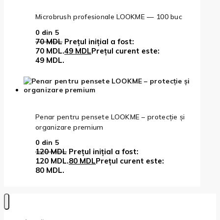
Microbrush profesionale LOOKME — 100 buc
0
din 5
70
MDL
Prețul inițial a fost:
70 MDL.
49
MDL
Prețul curent este:
49 MDL.
Penar pentru pensete LOOKME – protecție și
organizare premium
0
din 5
120
MDL
Prețul inițial a fost:
120 MDL.
80
MDL
Prețul curent este:
80 MDL.