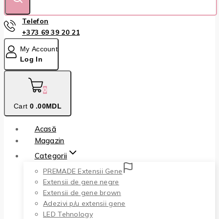
Telefon
+373 69 39 20 21
My Account
Log In
0
Cart
0
.00MDL
Acasă
Magazin
Categorii
PREMADE Extensii Gene
Extensii de gene negre
Extensii de gene brown
Adezivi p/u extensii gene
LED Tehnology