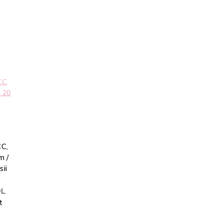
C,
m /
sii
L
t