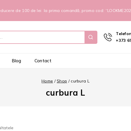
ducere de 100 de lei la prima comandă, promo cod: “LOOKME20
Telefo
+373 69
Blog
Contact
Home
/
Shop
/
curbura L
curbura L
ltatele