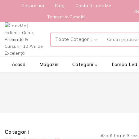
Despre noi
Blog
Contact Look Me
Re
Termeni și Condiții
Acasă
Magazin
Categorii
Lampa Led
Categorii
Arată toate
3
rezu