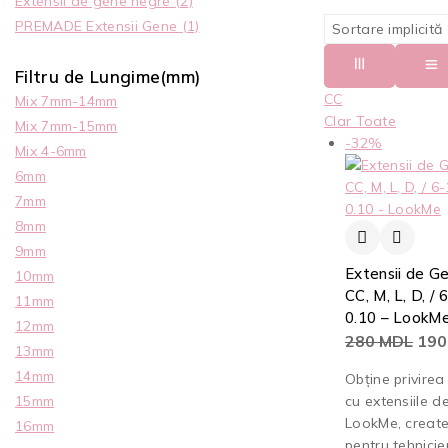
Extensii de gene negre
(2)
PREMADE Extensii Gene
(1)
Filtru de Lungime(mm)
CC
Mix 7mm-14mm
Clar Toate
Mix 7mm-15mm
-32%
Mix 4-6mm
6mm
7mm
8mm
9mm
Extensii de Ge
10mm
CC, M, L, D, /
11mm
0.10 – LookM
12mm
280
MDL
19
13mm
14mm
Obține privirea
cu extensiile d
15mm
LookMe, create
16mm
pentru tehnicie