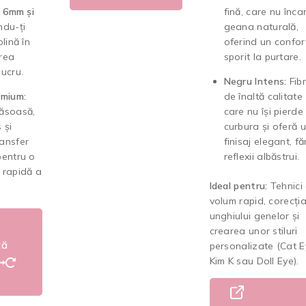
e
6mm și
fină, care nu înca
indu-ți
geana naturală,
lină în
oferind un confor
rea
sporit la purtare.
ucru.
Negru Intens:
Fib
emium:
de înaltă calitate
ăsoasă,
care nu își pierde
 și
curbura și oferă 
ansfer
finisaj elegant, fă
pentru o
reflexii albăstrui.
 rapidă a
Ideal pentru:
Tehnici
volum rapid, corecți
unghiului genelor și
crearea unor stiluri
ză
personalizate (Cat E
Kim K sau Doll Eye).