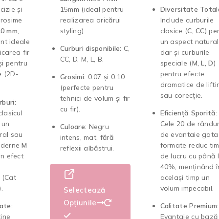
cizie și
15mm (ideal pentru
Diversitate Total
grosime
realizarea oricărui
Include curburile
10 mm
,
styling).
clasice (
C, CC
) pe
nt ideale
un aspect natural
Curburi disponibile:
C,
icarea fir
dar și curburile
CC, D, M, L, B.
 și pentru
speciale (
M, L, D
)
e (2D-
pentru efecte
Grosimi:
0.07 și 0.10
dramatice de lifti
(perfecte pentru
sau corecție.
tehnici de volum și fir
buri:
cu fir).
clasicul
Eficiență Sporită:
 un
Cele 20 de rândur
Culoare:
Negru
ral sau
de evantaie gata
intens, mat, fără
oderne
M
formate reduc tim
reflexii albăstrui.
n efect
de lucru cu până 
40%, menținând î
 (Cat
același timp un
.
volum impecabil.
Selectează
Opțiunile
ate:
Calitate Premium:
ine
Evantaie cu bază