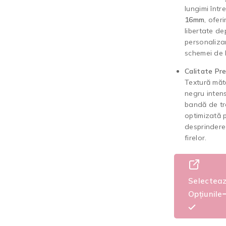
lungimi într
16mm
, ofer
libertate dep
personaliza
schemei de l
Calitate Pr
Textură măt
negru intens
bandă de tr
optimizată 
desprindere
firelor.
Selectea
Opțiunile