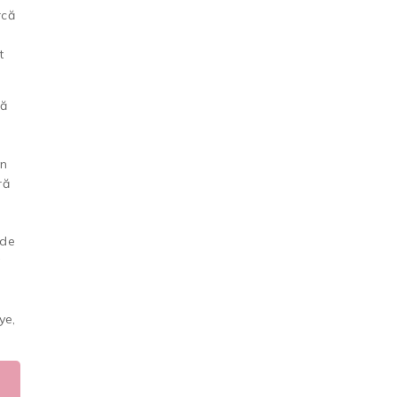
rcă
t
ră
un
ră
 de
a
ye,