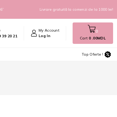
26”
Livrare gratuită la comenzi de la 1000 lei!
n
My Account
0
Log In
 39 20 21
Cart
0
.00MDL
Top Oferte !