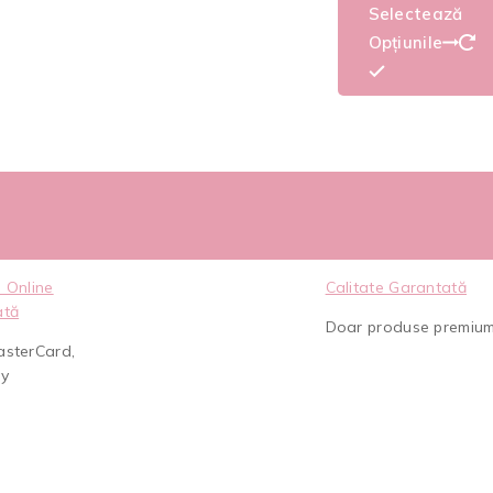
Selectează
Opțiunile
 Online
Calitate Garantată
ată
Doar produse premiu
asterCard,
ay