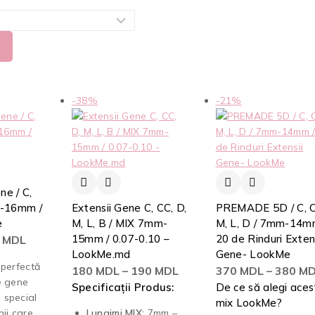
-38%
-21%
ne / C,
 6-16mm /
Extensii Gene C, CC, D,
PREMADE 5D / C, C
e
M, L, B / MIX 7mm-
M, L, D / 7mm-14m
15mm / 0.07-0.10 –
20 de Rinduri Exten
0
MDL
LookMe.md
Gene- LookMe
 perfectă
180
MDL
–
190
MDL
370
MDL
–
380
MD
e gene
Specificații Produs:
De ce să alegi aces
 special
mix LookMe?
nii care
Lungimi MIX:
7mm –