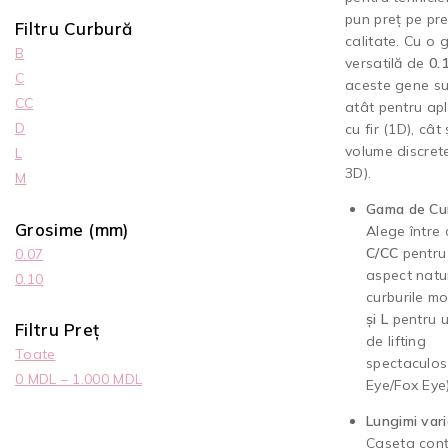
pun preț pe pre
Filtru Curbură
calitate. Cu o 
B
versatilă de
0.
C
aceste gene su
CC
atât pentru apl
D
cu fir (1D), cât
volume discret
L
3D).
M
Gama de Cur
Grosime (mm)
Alege între 
C/CC
pentru
0.07
aspect natu
0.10
curburile m
și L
pentru u
Filtru Preț
de lifting
Toate
spectaculos
0
MDL
–
1.000
MDL
Eye/Fox Eye)
Lungimi vari
Caseta conț