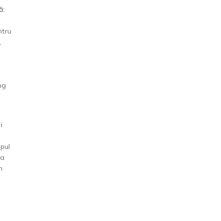
ă:
ntru
,
ng
i
pul
la
n