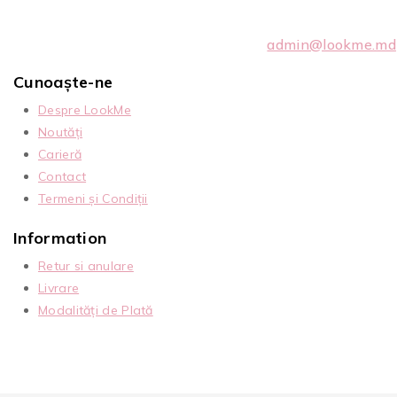
admin@lookme.md
Cunoaște-ne
Despre LookMe
Noutăți
Carieră
Contact
Termeni și Condiții
Information
Retur si anulare
Livrare
Modalități de Plată