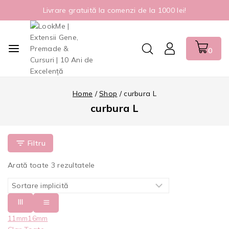
Livrare gratuită la comenzi de la 1000 lei!
0
Home
/
Shop
/
curbura L
curbura L
Filtru
Arată toate
3
rezultatele
11mm
16mm