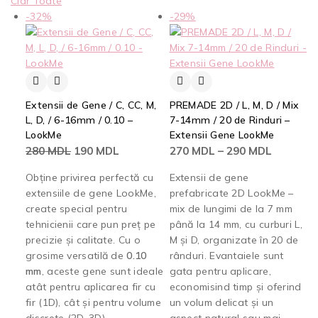
Clar Toate
-32%
-29%
Extensii de Gene / C, CC, M,
PREMADE 2D / L, M, D / Mix
L, D, / 6-16mm / 0.10 –
7-14mm / 20 de Rinduri –
LookMe
Extensii Gene LookMe
280
MDL
190
MDL
270
MDL
–
290
MDL
Obține privirea perfectă cu
Extensii de gene
extensiile de gene LookMe,
prefabricate 2D LookMe –
create special pentru
mix de lungimi de la 7 mm
tehnicienii care pun preț pe
până la 14 mm, cu curburi L,
precizie și calitate. Cu o
M și D, organizate în 20 de
grosime versatilă de
0.10
rânduri. Evantaiele sunt
mm
, aceste gene sunt ideale
gata pentru aplicare,
atât pentru aplicarea fir cu
economisind timp și oferind
fir (1D), cât și pentru volume
un volum delicat și un
discrete (2D-3D).
aspect natural sau mai