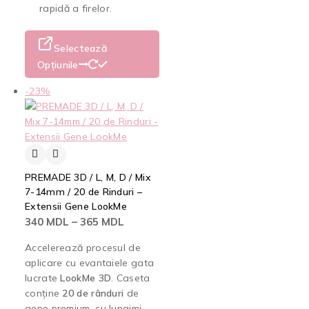
rapidă a firelor.
Selectează
Opțiunile
-23%
PREMADE 3D / L, M, D / Mix
7-14mm / 20 de Rinduri –
Extensii Gene LookMe
340
MDL
–
365
MDL
Accelerează procesul de
aplicare cu evantaiele gata
lucrate
LookMe 3D
. Caseta
conține
20 de rânduri
de
gene premium, cu lungimi