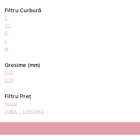
Filtru Curbură
C
CC
D
L
M
Grosime (mm)
0.07
0.10
Filtru Preț
Toate
0
MDL
–
1.000
MDL