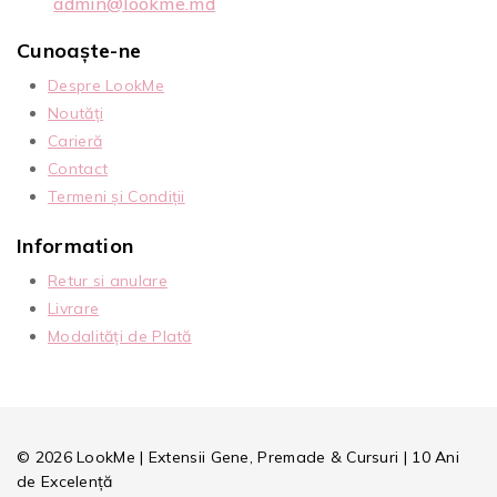
admin@lookme.md
Cunoaște-ne
Despre LookMe
Noutăți
Carieră
Contact
Termeni și Condiții
Information
Retur si anulare
Livrare
Modalități de Plată
© 2026 LookMe | Extensii Gene, Premade & Cursuri | 10 Ani
de Excelență