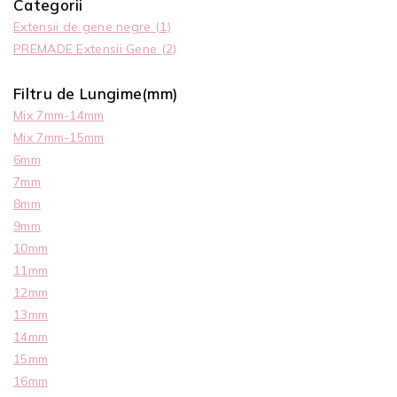
Categorii
Extensii de gene negre
(1)
PREMADE Extensii Gene
(2)
Filtru de Lungime(mm)
Mix 7mm-14mm
Mix 7mm-15mm
6mm
7mm
8mm
9mm
10mm
11mm
12mm
13mm
14mm
15mm
16mm