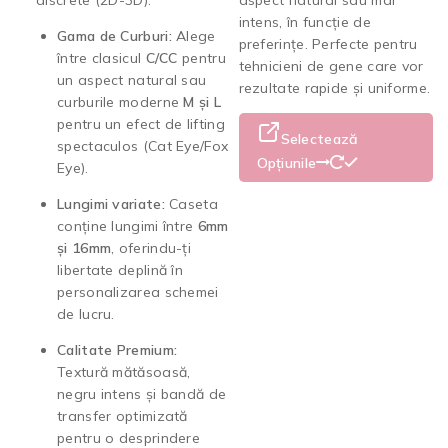
intens, în funcție de
Gama de Curburi:
Alege
preferințe. Perfecte pentru
între clasicul
C/CC
pentru
tehnicieni de gene care vor
un aspect natural sau
rezultate rapide și uniforme.
curburile moderne
M și L
pentru un efect de lifting
Selectează
spectaculos (Cat Eye/Fox
Opțiunile
Eye).
Lungimi variate:
Caseta
conține lungimi între
6mm
și 16mm
, oferindu-ți
libertate deplină în
personalizarea schemei
de lucru.
Calitate Premium:
Textură mătăsoasă,
negru intens și bandă de
transfer optimizată
pentru o desprindere