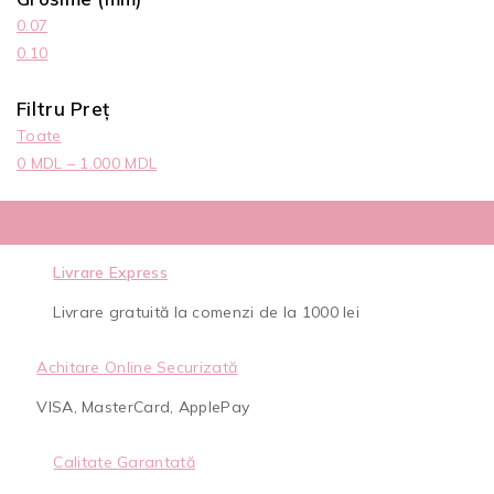
0.07
0.10
Filtru Preț
Toate
0
MDL
–
1.000
MDL
Livrare Express
Livrare gratuită la comenzi de la 1000 lei
Achitare Online Securizată
VISA, MasterCard, ApplePay
Calitate Garantată