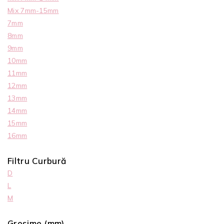
Mix 7mm-15mm
7mm
8mm
9mm
10mm
11mm
12mm
13mm
14mm
15mm
16mm
Filtru Curbură
D
L
M
Grosime (mm)