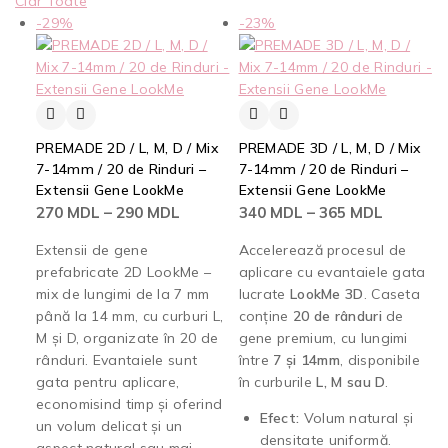
Clar Toate
-29%
-23%
PREMADE 2D / L, M, D / Mix
PREMADE 3D / L, M, D / Mix
7-14mm / 20 de Rinduri –
7-14mm / 20 de Rinduri –
Extensii Gene LookMe
Extensii Gene LookMe
270
MDL
–
290
MDL
340
MDL
–
365
MDL
Extensii de gene
Accelerează procesul de
prefabricate 2D LookMe –
aplicare cu evantaiele gata
mix de lungimi de la 7 mm
lucrate
LookMe 3D
. Caseta
până la 14 mm, cu curburi L,
conține
20 de rânduri
de
M și D, organizate în 20 de
gene premium, cu lungimi
rânduri. Evantaiele sunt
între
7 și 14mm
, disponibile
gata pentru aplicare,
în curburile
L, M sau D
.
economisind timp și oferind
Efect:
Volum natural și
un volum delicat și un
densitate uniformă.
aspect natural sau mai