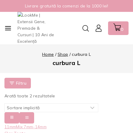
Livrare gratuită la comenzi de la 1000 lei!
0
Home
/
Shop
/
curbura L
curbura L
Filtru
Arată toate
2
rezultatele
11mm
Mix 7mm-14mm