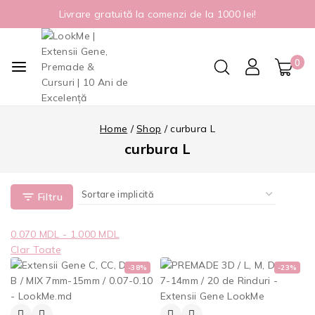
Livrare gratuită la comenzi de la 1000 lei!
0
Home
/
Shop
/
curbura L
curbura L
Filtru
0.07
0
MDL
-
1.000
MDL
Clar Toate
-38%
-23%