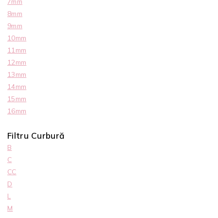
7mm
8mm
9mm
10mm
11mm
12mm
13mm
14mm
15mm
16mm
Filtru Curbură
B
C
CC
D
L
M