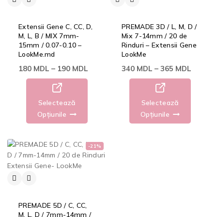
Extensii Gene C, CC, D,
PREMADE 3D / L, M, D /
M, L, B / MIX 7mm-
Mix 7-14mm / 20 de
15mm / 0.07-0.10 –
Rinduri – Extensii Gene
LookMe.md
LookMe
180
MDL
–
190
MDL
340
MDL
–
365
MDL
Selectează
Selectează
Opțiunile
Opțiunile
-21%
PREMADE 5D / C, CC,
M, L, D / 7mm-14mm /