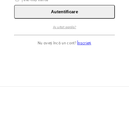
Autentificare
Ai uitat parola?
Nu aveți încă un cont?
Înscrieți