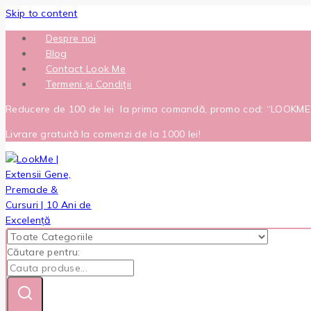
Skip to content
Despre noi
Blog
Contact Look Me
Termeni și Condiții
Reducere de 100 de lei la prima comandă, promo cod: “LOOKM
Livrare gratuită la comenzi de la 1000 lei!
Căutare pentru: