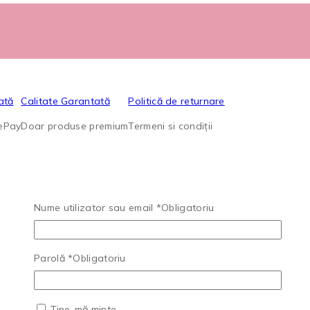
ată
Calitate Garantată
Politică de returnare
lePay
Doar produse premium
Termeni si condiții
Nume utilizator sau email
*
Obligatoriu
Parolă
*
Obligatoriu
Ține-mă minte