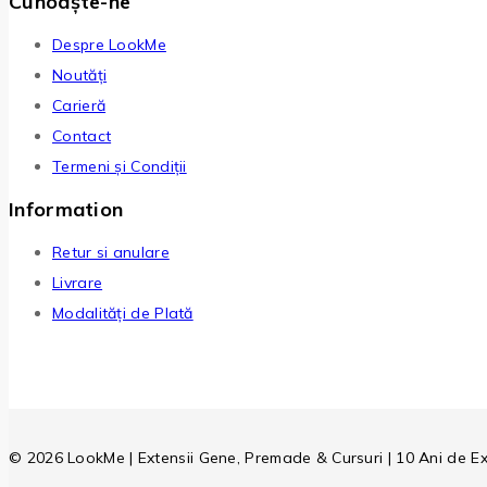
Cunoaște-ne
Despre LookMe
Noutăți
Carieră
Contact
Termeni și Condiții
Information
Retur si anulare
Livrare
Modalități de Plată
© 2026 LookMe | Extensii Gene, Premade & Cursuri | 10 Ani de E