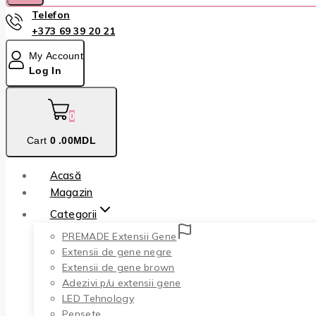
Telefon
+373 69 39 20 21
My Account
Log In
0
Cart
0
.00MDL
Acasă
Magazin
Categorii
PREMADE Extensii Gene
Extensii de gene negre
Extensii de gene brown
Adezivi p/u extensii gene
LED Tehnology
Pensete