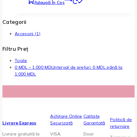
Adaugă În Coș
Categorii
Accesorii
(1)
Filtru Preț
Toate
0
MDL
–
1.000
MDL
Interval de prețuri: 0 MDL până la
1.000 MDL
Achitare Online
Calitate
Politică de
Livrare Express
Securizată
Garantată
returnare
Livrare gratuită la
VISA,
Doar