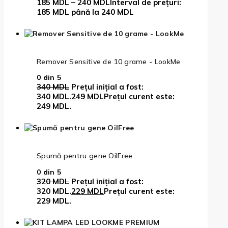
185
MDL
–
240
MDL
Interval de prețuri:
185 MDL până la 240 MDL
Remover Sensitive de 10 grame - LookMe
0
din 5
340
MDL
Prețul inițial a fost:
340 MDL.
249
MDL
Prețul curent este:
249 MDL.
Spumă pentru gene OilFree
0
din 5
320
MDL
Prețul inițial a fost:
320 MDL.
229
MDL
Prețul curent este:
229 MDL.