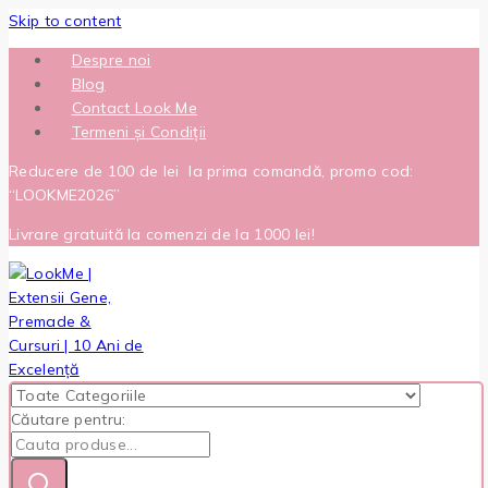
Skip to content
Despre noi
Blog
Contact Look Me
Termeni și Condiții
Reducere de 100 de lei la prima comandă, promo cod:
“LOOKME2026”
Livrare gratuită la comenzi de la 1000 lei!
Căutare pentru: