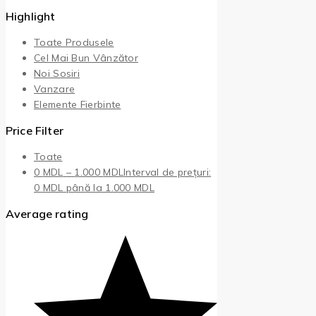
Highlight
Toate Produsele
Cel Mai Bun Vânzător
Noi Sosiri
Vanzare
Elemente Fierbinte
Price Filter
Toate
0
MDL
–
1.000
MDL
Interval de prețuri:
0 MDL până la 1.000 MDL
Average rating