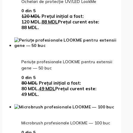
Ochelari de protecție UV/LED LookMe
0
din 5
120
MDL
Prețul inițial a fost:
120 MDL.
88
MDL
Prețul curent este:
88 MDL.
Periuțe profesionale LOOKME pentru extensii
gene — 50 buc
0
din 5
80
MDL
Prețul inițial a fost:
80 MDL.
49
MDL
Prețul curent este:
49 MDL.
Microbrush profesionale LOOKME — 100 buc
0
din 5