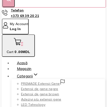
Telefon
+373 69 39 20 21
My Account
Log In
0
Cart
0
.00MDL
Acasă
Magazin
Categorii
PREMADE Extensii Gene
Extensii de gene negre
Extensii de gene brown
Adezivi p/u extensii gene
LED Tehnology