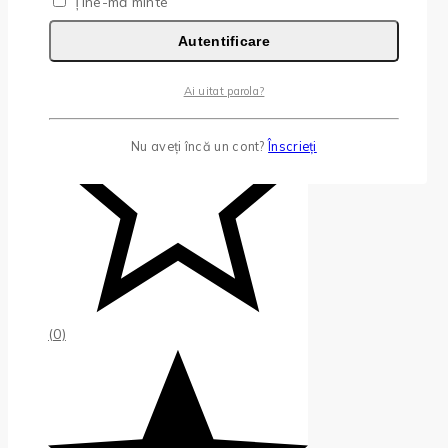
Ține-mă minte
Autentificare
Ai uitat parola?
Nu aveți încă un cont?
Înscrieți
(0)