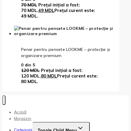
70
MDL
Prețul inițial a fost:
70 MDL.
49
MDL
Prețul curent este:
49 MDL.
Penar pentru pensete LOOKME – protecție și
organizare premium
0
din 5
120
MDL
Prețul inițial a fost:
120 MDL.
80
MDL
Prețul curent este:
80 MDL.
Acasă
Magazin
Categorii
Toggle Child Menu