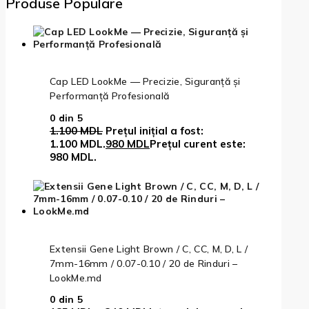
Produse Populare
Cap LED LookMe — Precizie, Siguranță și
Performanță Profesională
0
din 5
1.100
MDL
Prețul inițial a fost:
1.100 MDL.
980
MDL
Prețul curent este:
980 MDL.
Extensii Gene Light Brown / C, CC, M, D, L /
7mm-16mm / 0.07-0.10 / 20 de Rinduri –
LookMe.md
0
din 5