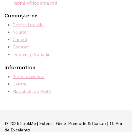
admin@lookme.md
Cunoaște-ne
Despre LookMe
Noutăți
Carieră
Contact
Termeni și Condiții
Information
Retur si anulare
Livrare
Modalități de Plată
© 2026 LookMe | Extensii Gene, Premade & Cursuri | 10 Ani
de Excelență