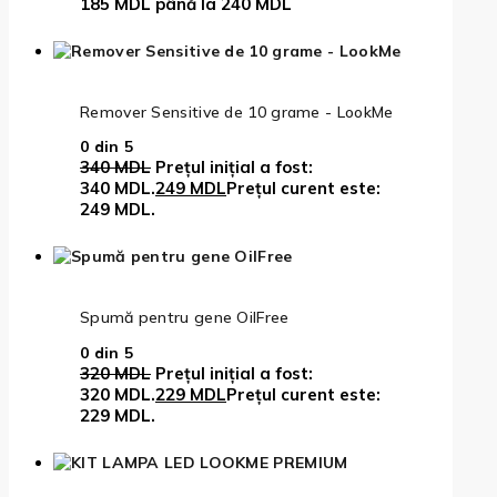
185 MDL până la 240 MDL
Remover Sensitive de 10 grame - LookMe
0
din 5
340
MDL
Prețul inițial a fost:
340 MDL.
249
MDL
Prețul curent este:
249 MDL.
Spumă pentru gene OilFree
0
din 5
320
MDL
Prețul inițial a fost:
320 MDL.
229
MDL
Prețul curent este:
229 MDL.