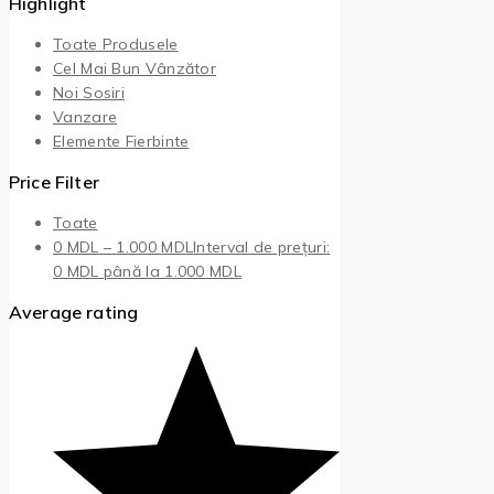
Highlight
Toate Produsele
Cel Mai Bun Vânzător
Noi Sosiri
Vanzare
Elemente Fierbinte
Price Filter
Toate
0
MDL
–
1.000
MDL
Interval de prețuri:
0 MDL până la 1.000 MDL
Average rating