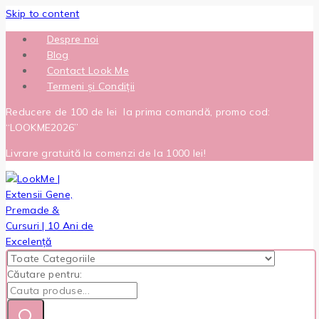
Skip to content
Despre noi
Blog
Contact Look Me
Termeni și Condiții
Reducere de 100 de lei la prima comandă, promo cod:
“LOOKME2026”
Livrare gratuită la comenzi de la 1000 lei!
Căutare pentru: