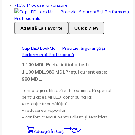
-11%
Produse la vanzare
Adaugă La Favorite
Quick View
Cap LED LookMe — Precizie, Siguranță și
Performanță Profesională
1.100
MDL
Prețul inițial a fost:
1.100 MDL.
980
MDL
Prețul curent este:
980 MDL.
Tehnologia utilizată este optimizată special
pentru adezivii LED, contribuind la:
• retenție îmbunătățită
• reducerea vaporilor
• confort crescut pentru client și tehnician
Adaugă În Coș