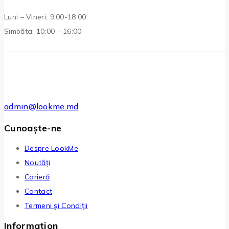
Luni – Vineri: 9:00-18:00
Sîmbăta: 10:00 – 16:00
admin@lookme.md
Cunoaște-ne
Despre LookMe
Noutăți
Carieră
Contact
Termeni și Condiții
Information