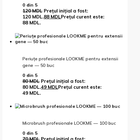
0
din 5
120
MDL
Prețul inițial a fost:
120 MDL.
88
MDL
Prețul curent este:
88 MDL.
Periuțe profesionale LOOKME pentru extensii
gene — 50 buc
0
din 5
80
MDL
Prețul inițial a fost:
80 MDL.
49
MDL
Prețul curent este:
49 MDL.
Microbrush profesionale LOOKME — 100 buc
0
din 5
70
MDL
Prețul inițial a fost: