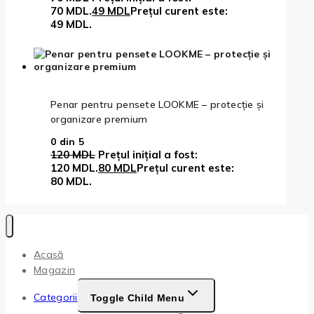
70 MDL.
49
MDL
Prețul curent este:
49 MDL.
Penar pentru pensete LOOKME – protecție și
organizare premium
0
din 5
120
MDL
Prețul inițial a fost:
120 MDL.
80
MDL
Prețul curent este:
80 MDL.
Acasă
Magazin
Categorii
Toggle Child Menu