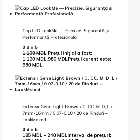
Cap LED LookMe — Precizie, Siguranță și
Performanță Profesională
0
din 5
1.100
MDL
Prețul inițial a fost:
1.100 MDL.
980
MDL
Prețul curent este:
980 MDL.
Extensii Gene Light Brown / C, CC, M, D, L /
7mm-16mm / 0.07-0.10 / 20 de Rinduri –
LookMe.md
0
din 5
185
MDL
–
240
MDL
Interval de prețuri: