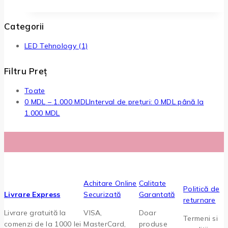
Categorii
LED Tehnology
(1)
Filtru Preț
Toate
0
MDL
–
1.000
MDL
Interval de prețuri: 0 MDL până la
1.000 MDL
Achitare Online
Calitate
Politică de
Livrare Express
Securizată
Garantată
returnare
Livrare gratuită la
VISA,
Doar
Termeni si
comenzi de la 1000 lei
MasterCard,
produse