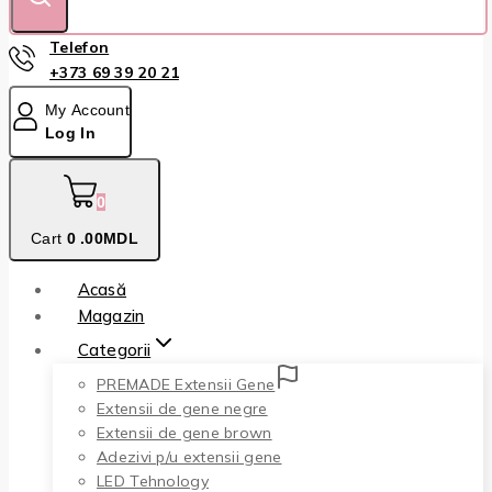
Telefon
+373 69 39 20 21
My Account
Log In
0
Cart
0
.00MDL
Acasă
Magazin
Categorii
PREMADE Extensii Gene
Extensii de gene negre
Extensii de gene brown
Adezivi p/u extensii gene
LED Tehnology