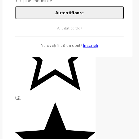
Ține-mă minte
Autentificare
Ai uitat parola?
Nu aveți încă un cont?
Înscrieți
(0)