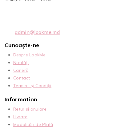
admin@lookme.md
Cunoaște-ne
Despre LookMe
Noutăți
Carieră
Contact
Termeni și Condiții
Information
Retur si anulare
Livrare
Modalități de Plată