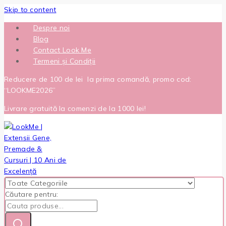
Skip to content
Despre noi
Blog
Contact Look Me
Termeni și Condiții
Reducere de 100 de lei la prima comandă, promo cod:
“LOOKME2026”
Livrare gratuită la comenzi de la 1000 lei!
Căutare pentru: