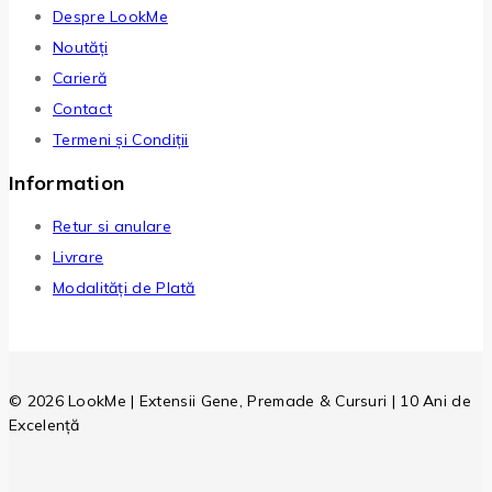
Despre LookMe
Noutăți
Carieră
Contact
Termeni și Condiții
Information
Retur si anulare
Livrare
Modalități de Plată
© 2026 LookMe | Extensii Gene, Premade & Cursuri | 10 Ani de
Excelență