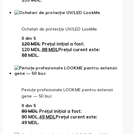
Ochelari de protecție UV/LED LookMe
0
din 5
120
MDL
Prețul inițial a fost:
120 MDL.
88
MDL
Prețul curent este:
88 MDL.
Periuțe profesionale LOOKME pentru extensii
gene — 50 buc
0
din 5
80
MDL
Prețul inițial a fost:
80 MDL.
49
MDL
Prețul curent este:
49 MDL.