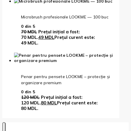
Microbrush profesionale LOOKME — 100 buc
0
din 5
70
MDL
Prețul inițial a fost:
70 MDL.
49
MDL
Prețul curent este:
49 MDL.
Penar pentru pensete LOOKME – protecție și
organizare premium
0
din 5
120
MDL
Prețul inițial a fost:
120 MDL.
80
MDL
Prețul curent este:
80 MDL.