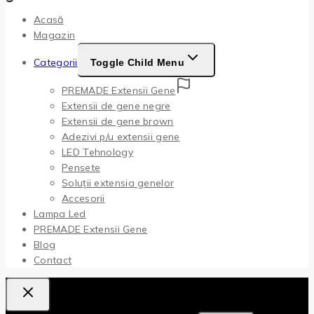
Acasă
Magazin
Categorii
Toggle Child Menu
PREMADE Extensii Gene
Extensii de gene negre
Extensii de gene brown
Adezivi p/u extensii gene
LED Tehnology
Pensete
Soluții extensia genelor
Accesorii
Lampa Led
PREMADE Extensii Gene
Blog
Contact