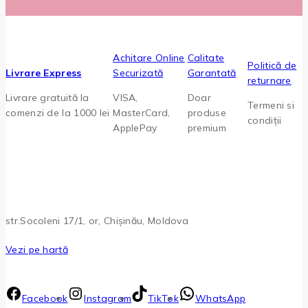
Achitare Online
Calitate
Politică de
Livrare Express
Securizată
Garantată
returnare
Livrare gratuită la
VISA,
Doar
Termeni si
comenzi de la 1000 lei
MasterCard,
produse
condiții
ApplePay
premium
str.Socoleni 17/1, or, Chișinău, Moldova
Vezi pe hartă
Facebook
Instagram
TikTok
WhatsApp