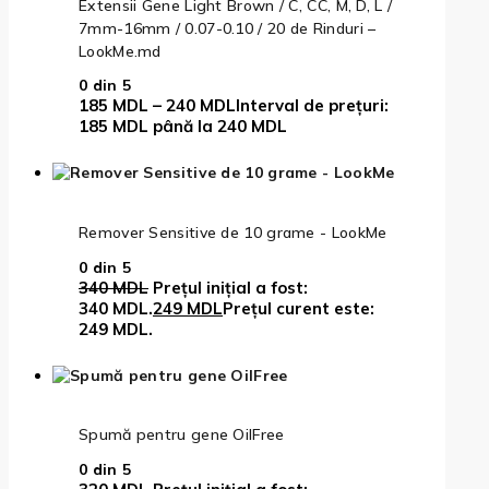
Extensii Gene Light Brown / C, CC, M, D, L /
7mm-16mm / 0.07-0.10 / 20 de Rinduri –
LookMe.md
0
din 5
185
MDL
–
240
MDL
Interval de prețuri:
185 MDL până la 240 MDL
Remover Sensitive de 10 grame - LookMe
0
din 5
340
MDL
Prețul inițial a fost:
340 MDL.
249
MDL
Prețul curent este:
249 MDL.
Spumă pentru gene OilFree
0
din 5