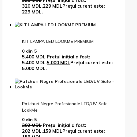
320
MDL
Prețul inițial a fost:
320 MDL.
229
MDL
Prețul curent este:
229 MDL.
KIT LAMPA LED LOOKME PREMIUM
0
din 5
5.400
MDL
Prețul inițial a fost:
5.400 MDL.
5.000
MDL
Prețul curent este:
5.000 MDL.
Patchuri Negre Profesionale LED/UV Safe -
LookMe
0
din 5
202
MDL
Prețul inițial a fost:
202 MDL.
159
MDL
Prețul curent este:
159 MDL.