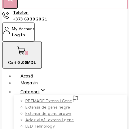
Telefon
+373 69 39 20 21
My Account
Log In
0
Cart
0
.00MDL
Acasă
Magazin
Categorii
PREMADE Extensii Gene
Extensii de gene negre
Extensii de gene brown
Adezivi p/u extensii gene
LED Tehnology