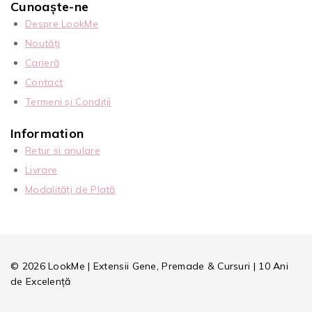
Cunoaște-ne
Despre LookMe
Noutăți
Carieră
Contact
Termeni și Condiții
Information
Retur si anulare
Livrare
Modalități de Plată
© 2026 LookMe | Extensii Gene, Premade & Cursuri | 10 Ani
de Excelență