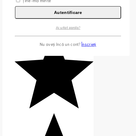
Ține-mă minte
Autentificare
Ai uitat parola?
Nu aveți încă un cont?
Înscrieți