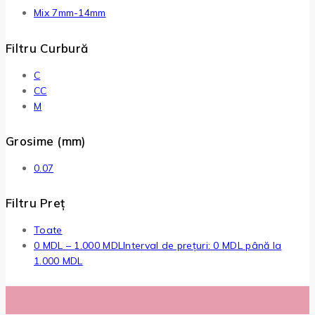
Mix 7mm-14mm
Filtru Curbură
C
CC
M
Grosime (mm)
0.07
Filtru Preț
Toate
0
MDL
–
1.000
MDL
Interval de prețuri: 0 MDL până la
1.000 MDL