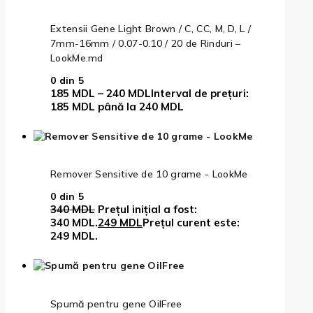
Extensii Gene Light Brown / C, CC, M, D, L /
7mm-16mm / 0.07-0.10 / 20 de Rinduri –
LookMe.md
0
din 5
185
MDL
–
240
MDL
Interval de prețuri:
185 MDL până la 240 MDL
Remover Sensitive de 10 grame - LookMe
0
din 5
340
MDL
Prețul inițial a fost:
340 MDL.
249
MDL
Prețul curent este:
249 MDL.
Spumă pentru gene OilFree