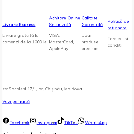
Achitare Online
Calitate
Politică de
Livrare Express
Securizată
Garantată
returnare
Livrare gratuită la
VISA,
Doar
Termeni si
comenzi de la 1000 lei
MasterCard,
produse
condiții
ApplePay
premium
str.Socoleni 17/1, or, Chișinău, Moldova
Vezi pe hartă
Facebook
Instagram
TikTok
WhatsApp