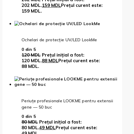
202 MDL.
159
MDL
Prețul curent este:
159 MDL.
Ochelari de protecție UV/LED LookMe
0
din 5
120
MDL
Prețul inițial a fost:
120 MDL.
88
MDL
Prețul curent este:
88 MDL.
Periuțe profesionale LOOKME pentru extensii
gene — 50 buc
0
din 5
80
MDL
Prețul inițial a fost:
80 MDL.
49
MDL
Prețul curent este:
49 MDL.