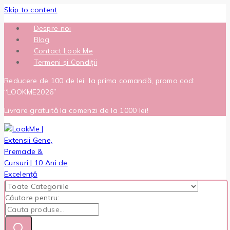
Skip to content
Despre noi
Blog
Contact Look Me
Termeni și Condiții
Reducere de 100 de lei la prima comandă, promo cod:
“LOOKME2026”
Livrare gratuită la comenzi de la 1000 lei!
Căutare pentru: