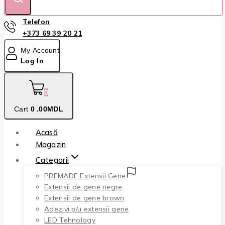
Telefon
+373 69 39 20 21
My Account
Log In
0
Cart
0
.00MDL
Acasă
Magazin
Categorii
PREMADE Extensii Gene
Extensii de gene negre
Extensii de gene brown
Adezivi p/u extensii gene
LED Tehnology