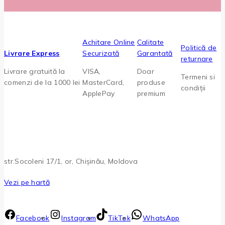
Achitare Online
Calitate
Politică de
Livrare Express
Securizată
Garantată
returnare
Livrare gratuită la
VISA,
Doar
Termeni si
comenzi de la 1000 lei
MasterCard,
produse
condiții
ApplePay
premium
str.Socoleni 17/1, or, Chișinău, Moldova
Vezi pe hartă
Facebook
Instagram
TikTok
WhatsApp