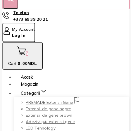
Telefon
+373 69 39 20 21
My Account
Log In
0
Cart
0
.00MDL
Acasă
Magazin
Categorii
PREMADE Extensii Gene
Extensii de gene negre
Extensii de gene brown
Adezivi p/u extensii gene
LED Tehnology