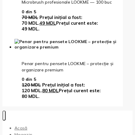
Microbrush profesionale LOOKME — 100 buc
0
din 5
70
MDL
Prețul inițial a fost:
70 MDL.
49
MDL
Prețul curent este:
49 MDL.
Penar pentru pensete LOOKME – protecție și
organizare premium
0
din 5
120
MDL
Prețul inițial a fost:
120 MDL.
80
MDL
Prețul curent este:
80 MDL.
Acasă
Magazin