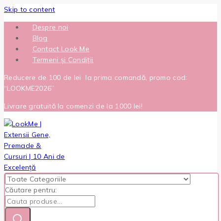
Skip to content
Despre noi
Blog
Contact Look Me
Termeni și Condiții
Reducere de 100 de lei la prima comandă, promo cod:
“LOOKME2026”
Livrare gratuită la comenzi de la 1000 lei!
Căutare pentru: