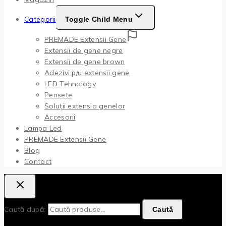
Categorii
Toggle Child Menu
PREMADE Extensii Gene
Extensii de gene negre
Extensii de gene brown
Adezivi p/u extensii gene
LED Tehnology
Pensete
Soluții extensia genelor
Accesorii
Lampa Led
PREMADE Extensii Gene
Blog
Contact
Caută după:
Caută