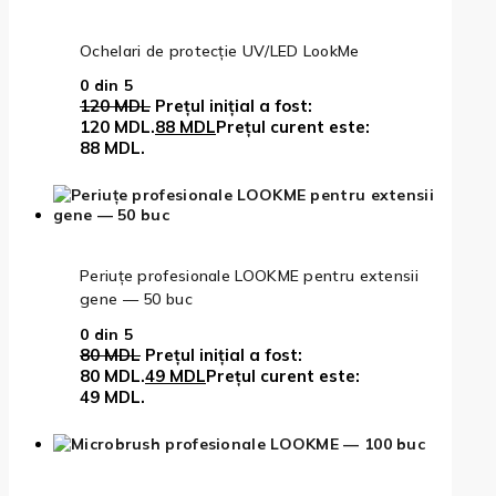
Ochelari de protecție UV/LED LookMe
0
din 5
120
MDL
Prețul inițial a fost:
120 MDL.
88
MDL
Prețul curent este:
88 MDL.
Periuțe profesionale LOOKME pentru extensii
gene — 50 buc
0
din 5
80
MDL
Prețul inițial a fost:
80 MDL.
49
MDL
Prețul curent este:
49 MDL.