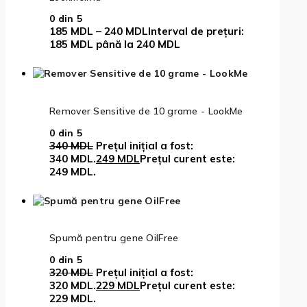
0
din 5
185
MDL
–
240
MDL
Interval de prețuri:
185 MDL până la 240 MDL
Remover Sensitive de 10 grame - LookMe
0
din 5
340
MDL
Prețul inițial a fost:
340 MDL.
249
MDL
Prețul curent este:
249 MDL.
Spumă pentru gene OilFree
0
din 5
320
MDL
Prețul inițial a fost:
320 MDL.
229
MDL
Prețul curent este:
229 MDL.