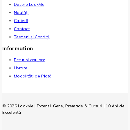
Despre LookMe
Noutăți
Carieră
Contact
Termeni și Condiții
Information
Retur si anulare
Livrare
Modalități de Plată
© 2026 LookMe | Extensii Gene, Premade & Cursuri | 10 Ani de
Excelență