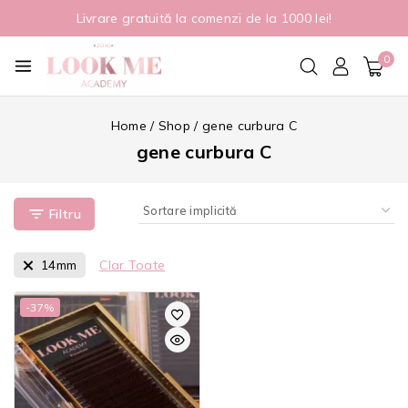
Livrare gratuită la comenzi de la 1000 lei!
0
Home
/
Shop
/
gene curbura C
gene curbura C
Filtru
14mm
Clar Toate
-37%