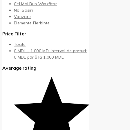
Cel Mai Bun Vânzător
Noi Sosiri
Vanzare
Elemente Fierbinte
Price Filter
Toate
0
MDL
–
1.000
MDL
Interval de prețuri:
0 MDL până la 1.000 MDL
Average rating