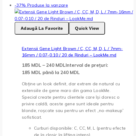
-37%
Produse la vanzare
Adaugă La Favorite
Quick View
Extensii Gene Light Brown / C, CC, M, D, L / 7mm-
16mm / 0.07-0.10 / 20 de Rinduri – LookMe.md
185
MDL
–
240
MDL
Interval de prețuri:
185 MDL până la 240 MDL
Obține un look definit, dar extrem de natural cu
extensiile de gene maro din gama LookMe.
Special create pentru clientele care își doresc o
privire caldă, aceste gene sunt ideale pentru
blonde, roșcate sau pentru un efect „no-makeup”
sofisticat.
Curburi disponibile: C, CC, M, L (pentru efecte
de la clasic la lifting intens).