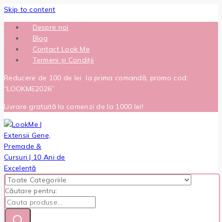
Skip to content
Despre noi
Blog
Contact Look Me
Termeni și Condiții
Reducere de 100 de lei la prima comandă, promo cod:
“LOOKME2026”
Livrare gratuită la comenzi de la 1000 lei!
Căutare pentru: