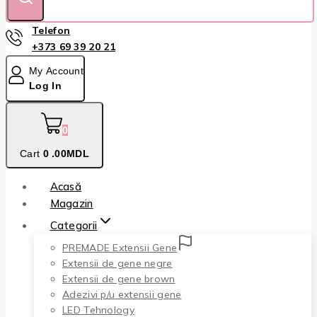
Telefon
+373 69 39 20 21
My Account
Log In
0
Cart
0
.00MDL
Acasă
Magazin
Categorii
PREMADE Extensii Gene
Extensii de gene negre
Extensii de gene brown
Adezivi p/u extensii gene
LED Tehnology