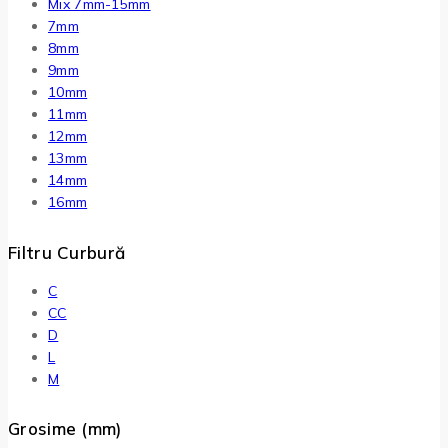
Mix 7mm-15mm
7mm
8mm
9mm
10mm
11mm
12mm
13mm
14mm
16mm
Filtru Curbură
C
CC
D
L
M
Grosime (mm)