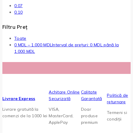
0.07
0.10
Filtru Preț
Toate
0
MDL
–
1.000
MDL
Interval de prețuri: 0 MDL până la
1.000 MDL
Achitare Online
Calitate
Politică de
Livrare Express
Securizată
Garantată
returnare
Livrare gratuită la
VISA,
Doar
Termeni si
comenzi de la 1000 lei
MasterCard,
produse
condiții
ApplePay
premium