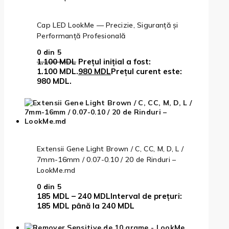
Cap LED LookMe — Precizie, Siguranță și
Performanță Profesională
0
din 5
1.100
MDL
Prețul inițial a fost:
1.100 MDL.
980
MDL
Prețul curent este:
980 MDL.
Extensii Gene Light Brown / C, CC, M, D, L /
7mm-16mm / 0.07-0.10 / 20 de Rinduri –
LookMe.md
0
din 5
185
MDL
–
240
MDL
Interval de prețuri:
185 MDL până la 240 MDL