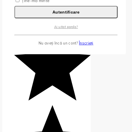
Ține-mă minte
Autentificare
Ai uitat parola?
Nu aveți încă un cont?
Înscrieți