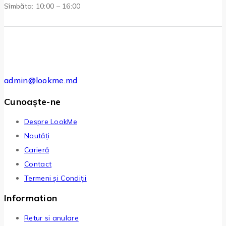
Sîmbăta: 10:00 – 16:00
admin@lookme.md
Cunoaște-ne
Despre LookMe
Noutăți
Carieră
Contact
Termeni și Condiții
Information
Retur si anulare