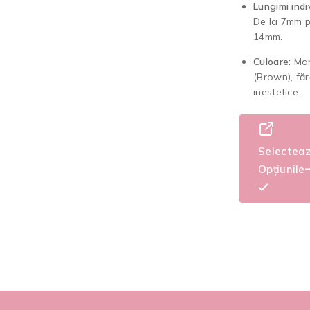
Lungimi indi
De la 7mm p
14mm.
Culoare:
Mar
(Brown), fără
inestetice.
Selectea
Opțiunile