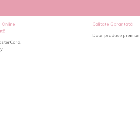
 Online
Calitate Garantată
ată
Doar produse premiu
asterCard,
ay