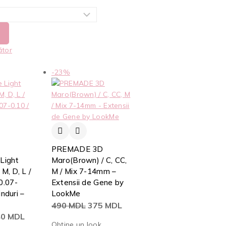
ător
-23%
PREMADE 3D
 Light
Maro(Brown) / C, CC,
M, D, L /
M / Mix 7-14mm –
0.07-
Extensii de Gene by
induri –
LookMe
490
MDL
375
MDL
40
MDL
Obține un look