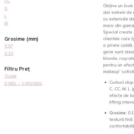
CC
Obține un look 
D
dar extrem de 
L
cu extensiile d
M
maro din gama
Special create
Grosime (mm)
clientele care î
o privire caldă
0.07
gene sunt idea
0.10
blonde, roșcat
pentru un efec
Filtru Preț
makeup” sofisti
Toate
Curburi disp
0
MDL
–
1.000
MDL
C, CC, M, L 
efecte de la
lifting intens
Grosime:
0.1
textură fină 
confortabilă