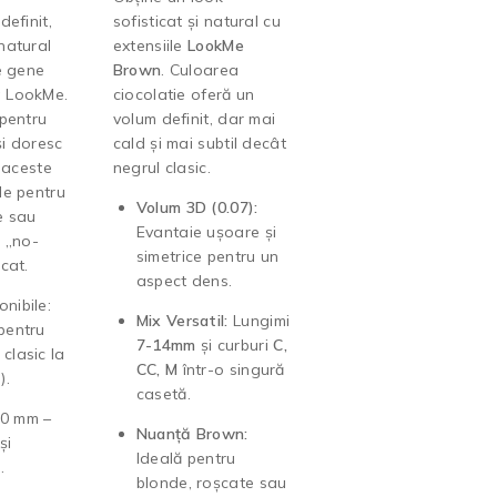
definit,
sofisticat și natural cu
natural
extensiile
LookMe
e gene
Brown
. Culoarea
 LookMe.
ciocolatie oferă un
 pentru
volum definit, dar mai
și doresc
cald și mai subtil decât
, aceste
negrul clasic.
le pentru
Volum 3D (0.07):
e sau
Evantaie ușoare și
t „no-
simetrice pentru un
cat.
aspect dens.
onibile:
Mix Versatil:
Lungimi
(pentru
7-14mm
și curburi
C,
 clasic la
CC, M
într-o singură
).
casetă.
0 mm –
Nuanță Brown:
și
Ideală pentru
.
blonde, roșcate sau