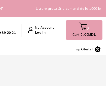
26”
Livrare gratuită la comenzi de la 1000 lei!
n
My Account
0
Log In
 39 20 21
Cart
0
.00MDL
Top Oferte !