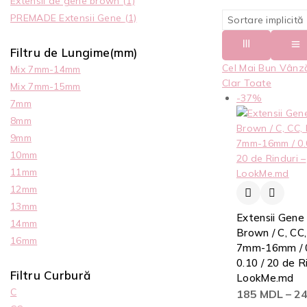
Extensii de gene brown
(1)
PREMADE Extensii Gene
(1)
Filtru de Lungime(mm)
Cel Mai Bun Vânz
Mix 7mm-14mm
Clar Toate
Mix 7mm-15mm
-37%
7mm
8mm
9mm
10mm
11mm
12mm
13mm
Extensii Gene
14mm
Brown / C, CC, 
16mm
7mm-16mm / 
0.10 / 20 de R
Filtru Curbură
LookMe.md
C
185
MDL
–
2