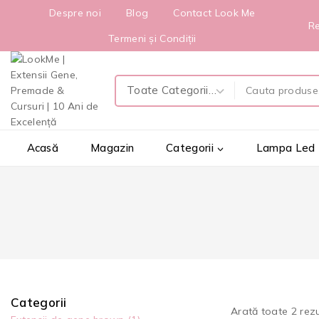
Despre noi
Blog
Contact Look Me
Re
Termeni și Condiții
Acasă
Magazin
Categorii
Lampa Led
Categorii
Arată toate
2
rezu