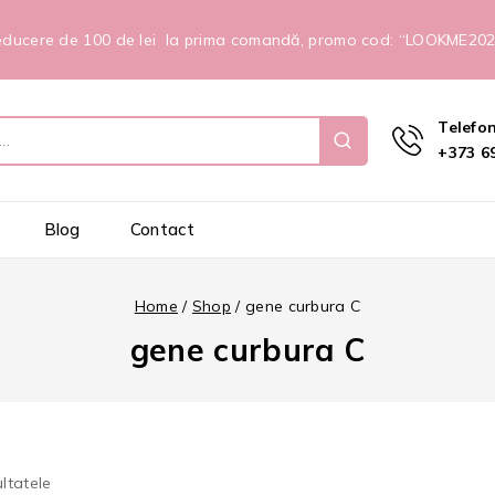
ducere de 100 de lei la prima comandă, promo cod: “LOOKME20
Telefo
+373 69
Blog
Contact
Home
/
Shop
/
gene curbura C
gene curbura C
ltatele