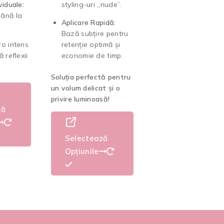
viduale:
styling-uri „nude”.
ână la
Aplicare Rapidă:
Bază subțire pentru
o intens
retenție optimă și
 reflexii
economie de timp.
Soluția perfectă pentru
un volum delicat și o
privire luminoasă!
ză
Selectează
Opțiunile