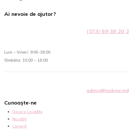
Ai nevoie de ajutor?
(373) 69 39 20 
Luni – Vineri: 9:00-18:00
Sîmbăta: 10:00 – 16:00
admin@lookme.md
Cunoaște-ne
Despre LookMe
Noutăți
Carieră